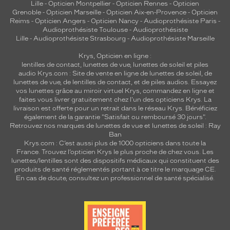
Lille
-
Opticien Montpellier
-
Opticien Rennes
-
Opticien
Grenoble
-
Opticien Marseille
-
Opticien Aix-en-Provence
-
Opticien
Reims
-
Opticien Angers
-
Opticien Nancy
-
Audioprothésiste Paris
-
Audioprothésiste Toulouse
-
Audioprothésiste
Lille
-
Audioprothésiste Strasbourg
-
Audioprothésiste Marseille
Krys, Opticien en ligne :
lentilles de contact
,
lunettes de vue
,
lunettes de soleil
et
piles
audio
Krys.com : Site de vente en ligne de lunettes de soleil, de
lunettes de vue, de
lentilles de contact
, et de piles audios. Essayez
vos lunettes grâce au miroir virtuel Krys, commandez en ligne et
faites vous livrer gratuitement chez l'un des opticiens Krys. La
livraison est offerte pour un retrait dans le réseau Krys. Bénéficiez
également de la garantie "Satisfait ou remboursé 30 jours".
Retrouvez nos marques de lunettes de vue et
lunettes de soleil : Ray
Ban
Krys.com : C’est aussi plus de 1000 opticiens dans toute la
France.
Trouvez l’opticien Krys le plus proche de chez vous
. Les
lunettes/lentilles sont des dispositifs médicaux qui constituent des
produits de santé réglementés portant à ce titre le marquage CE.
En cas de doute, consultez un professionnel de santé spécialisé.