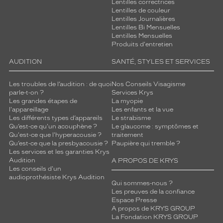
Lentilles correctrices
Lentilles de couleur
Lentilles Journalières
Lentilles Bi Mensuelles
Lentilles Mensuelles
Produits d'entretien
AUDITION
SANTÉ, STYLES ET SERVICES
Les troubles de l’audition : de quoi
Nos Conseils Visagisme
parle-t-on ?
Services Krys
Les grandes étapes de
La myopie
l'appareillage
Les enfants et la vue
Les différents types d’appareils
Le strabisme
Qu’est-ce qu'un acouphène ?
Le glaucome : symptômes et
Qu'est-ce que l'hyperacousie ?
traitement
Qu’est-ce que la presbyacousie ?
Paupière qui tremble ?
Les services et les garanties Krys
Audition
A PROPOS DE KRYS
Les conseils d'un
audioprothésiste Krys Audition
Qui sommes-nous ?
Les preuves de la confiance
Espace Presse
A propos de KRYS GROUP
La Fondation KRYS GROUP