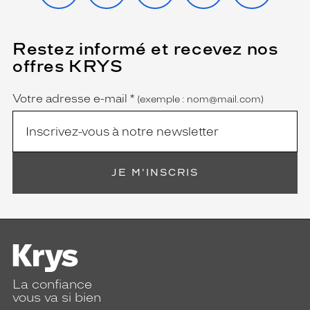
Restez informé et recevez nos
(Ce
champ
offres KRYS
est
Name
obligatoire)
Votre adresse e-mail
*
(exemple : nom@mail.com)
JE M'INSCRIS
La confiance
vous va si bien