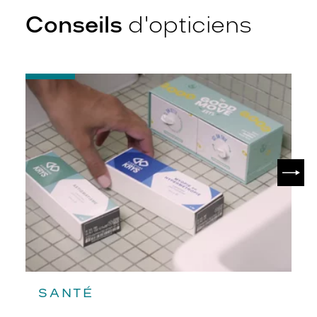
Conseils
d'opticiens
-
Quelques
conseils
pour
débuter
avec
ses
SUIV
lentilles
SANTÉ