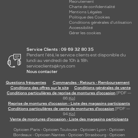
Recrutement
Charte de confidentialité
Mentions Légales
Politique des Cookies
Conditions générales d'utilisation
Accessibilité
Gérer les cookies
Service Clients : 09 69 32 80 35
Pendant l'été, le service clients est disponible du
lundi au vendredi de 10h à 18h.
serviceclients@krys.com
Nous contacter
Questions fréquentes
Commandes - Retours - Remboursement
Conditions des offres sur le site
Conditions générales de vente
Conditions particulières de reprise de montures d’occasion
[PDF —
86
Ko
]
Reprise de montures d’occasion - Liste des magasins participants
Conditions particulières de vente de montures d’occasion
[PDF —
94
Ko
]
Vente de montures d’occasion - Liste des magasins participants
Opticien Paris
-
Opticien Toulouse
-
Opticien Lyon
-
Opticien
Bordeaux
-
Opticien Nantes
-
Opticien Strasbourg
-
Opticien