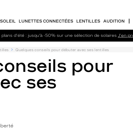
SOLEIL
LUNETTES CONNECTÉES
LENTILLES
AUDITION
plans d'été : jusqu’à -50% sur une sélection de solaires
J'en pro
illes
Quelques conseils pour débuter avec ses lentilles
onseils pour
ec ses