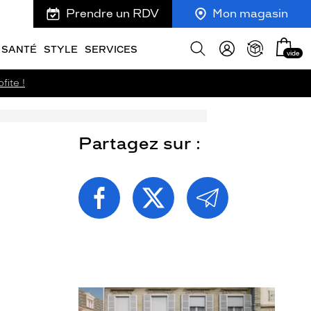
Prendre un RDV
Mon magasin
Mon
Afficher
SANTÉ
STYLE
SERVICES
vide
panie
la
recherche
fite !
Partagez sur :
PARTAGEZ
PARTAGEZ
PARTAGEZ
CETTE
CETTE
CETTE
PAGE
PAGE
PAGE
SUR
SUR
PAR
FACEBOOK
TWITTER
E-
MAIL