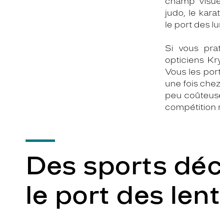
champ visue
judo, le kar
le port des lu
Si vous pra
opticiens Kr
Vous les por
une fois chez
peu coûteuse
compétition r
Des sports déc
le port des lent