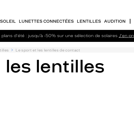
SOLEIL
LUNETTES CONNECTÉES
LENTILLES
AUDITION
plans d'été : jusqu’à -50% sur une sélection de solaires
J'en pro
illes
Le sport et les lentilles de contact
les lentilles