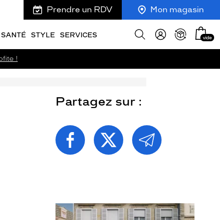
Prendre un RDV
Mon magasin
Mon
Afficher
SANTÉ
STYLE
SERVICES
vide
panie
la
recherche
fite !
Partagez sur :
PARTAGEZ
PARTAGEZ
PARTAGEZ
CETTE
CETTE
CETTE
PAGE
PAGE
PAGE
SUR
SUR
PAR
FACEBOOK
TWITTER
E-
MAIL