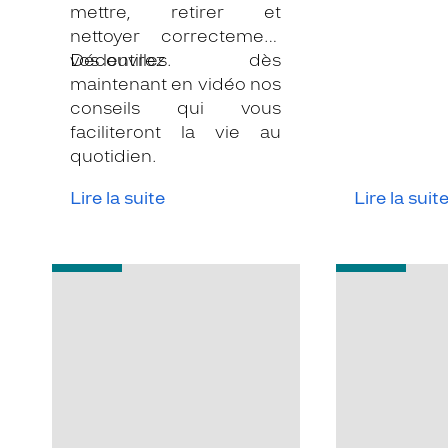
si étonna
mettre, retirer et
effet, l
nettoyer correctement
associée
vos lentilles.
Découvrez dès
peuvent 
maintenant en vidéo nos
contraigna
conseils qui vous
Heureuseme
faciliteront la vie au
une so
quotidien.
substitution
Lire la suite
Lire la suit
de contact
-
-
Adolescents
On
:
m’a
quand
dit
passer
qu’il
des
ne
lunettes
fallait
aux
pas
lentilles
avoir
?
les