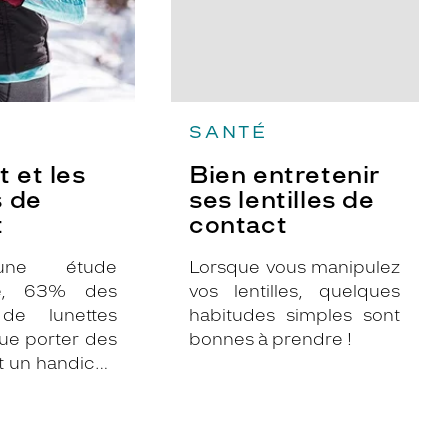
SANTÉ
t et les
Bien entretenir
s de
ses lentilles de
t
contact
une étude
Lorsque vous manipulez
ne, 63% des
vos lentilles, quelques
 de lunettes
habitudes simples sont
ue porter des
bonnes à prendre !
st un handicap
pratique du
Un chiffre
qui n’est pas