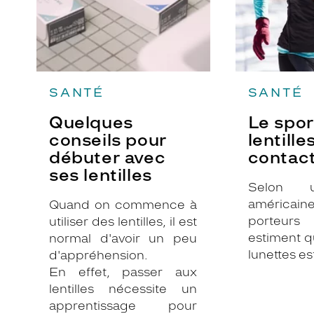
SANTÉ
SANTÉ
Quelques
Le spor
conseils pour
lentille
débuter avec
contac
ses lentilles
Selon 
américai
Quand on commence à
porteurs
utiliser des lentilles, il est
estiment q
normal d'avoir un peu
lunettes e
d'appréhension.
dans la 
En effet, passer aux
sport. 
lentilles nécessite un
important 
apprentissage pour