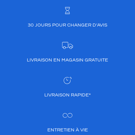
d
e
l
e
30 JOURS POUR CHANGER D’AVIS
n
t
i
l
l
e
LIVRAISON EN MAGASIN GRATUITE
s
e
t
e
n
c
LIVRAISON RAPIDE*
o
m
p
l
é
ENTRETIEN À VIE
m