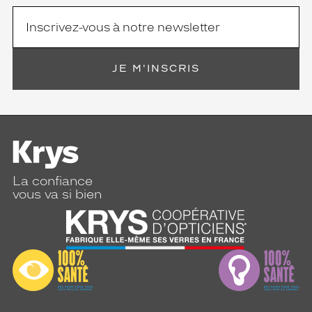
e
t
i
e
n
JE M'INSCRIS
.
Détails
techniques
Fournisseur
Alcon
France
La confiance
Conditionnement
vous va si bien
10Ml
Marque
Systane