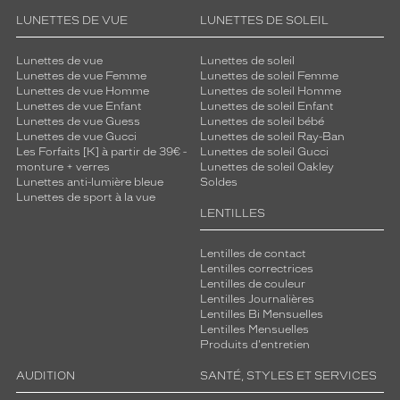
LUNETTES DE VUE
LUNETTES DE SOLEIL
Lunettes de vue
Lunettes de soleil
Lunettes de vue Femme
Lunettes de soleil Femme
Lunettes de vue Homme
Lunettes de soleil Homme
Lunettes de vue Enfant
Lunettes de soleil Enfant
Lunettes de vue Guess
Lunettes de soleil bébé
Lunettes de vue Gucci
Lunettes de soleil Ray-Ban
Les Forfaits [K] à partir de 39€ -
Lunettes de soleil Gucci
monture + verres
Lunettes de soleil Oakley
Lunettes anti-lumière bleue
Soldes
Lunettes de sport à la vue
LENTILLES
Lentilles de contact
Lentilles correctrices
Lentilles de couleur
Lentilles Journalières
Lentilles Bi Mensuelles
Lentilles Mensuelles
Produits d'entretien
AUDITION
SANTÉ, STYLES ET SERVICES