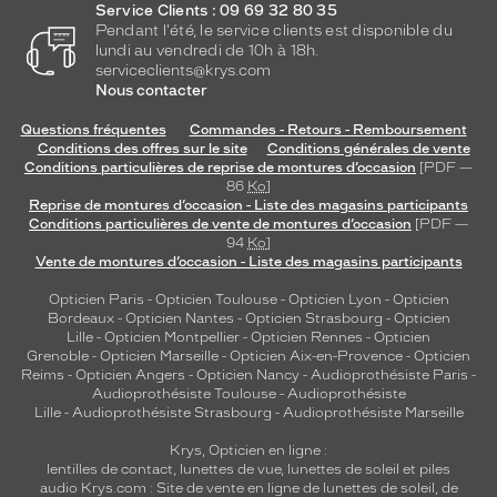
Service Clients : 09 69 32 80 35
Pendant l'été, le service clients est disponible du
lundi au vendredi de 10h à 18h.
serviceclients@krys.com
Nous contacter
Questions fréquentes
Commandes - Retours - Remboursement
Conditions des offres sur le site
Conditions générales de vente
Conditions particulières de reprise de montures d’occasion
[PDF —
86
Ko
]
Reprise de montures d’occasion - Liste des magasins participants
Conditions particulières de vente de montures d’occasion
[PDF —
94
Ko
]
Vente de montures d’occasion - Liste des magasins participants
Opticien Paris
-
Opticien Toulouse
-
Opticien Lyon
-
Opticien
Bordeaux
-
Opticien Nantes
-
Opticien Strasbourg
-
Opticien
Lille
-
Opticien Montpellier
-
Opticien Rennes
-
Opticien
Grenoble
-
Opticien Marseille
-
Opticien Aix-en-Provence
-
Opticien
Reims
-
Opticien Angers
-
Opticien Nancy
-
Audioprothésiste Paris
-
Audioprothésiste Toulouse
-
Audioprothésiste
Lille
-
Audioprothésiste Strasbourg
-
Audioprothésiste Marseille
Krys, Opticien en ligne :
lentilles de contact
,
lunettes de vue
,
lunettes de soleil
et
piles
audio
Krys.com : Site de vente en ligne de lunettes de soleil, de