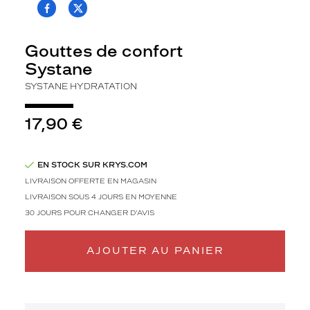
T.PROJECT.KRYS.FRONT.SHARE_FACEBOO
T.PROJECT.KRYS.FRONT.SHARE_TWI
l
a
c
Gouttes de confort
o
Systane
n
d
SYSTANE HYDRATATION
e
1
17,90 €
0
M
l
.
EN STOCK SUR KRYS.COM
F
LIVRAISON OFFERTE EN MAGASIN
o
LIVRAISON SOUS 4 JOURS EN MOYENNE
r
30 JOURS POUR CHANGER D'AVIS
m
u
l
AJOUTER AU PANIER
e
d
o
u