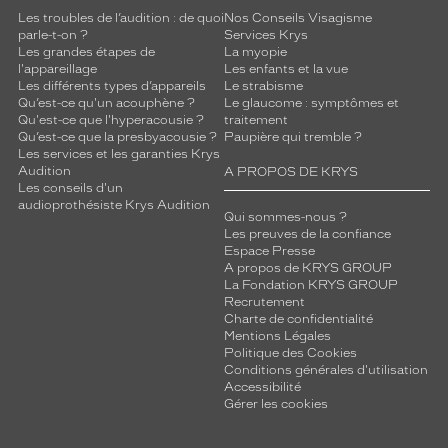
Les troubles de l’audition : de quoi
Nos Conseils Visagisme
parle-t-on ?
Services Krys
Les grandes étapes de
La myopie
l'appareillage
Les enfants et la vue
Les différents types d’appareils
Le strabisme
Qu’est-ce qu'un acouphène ?
Le glaucome : symptômes et
Qu'est-ce que l'hyperacousie ?
traitement
Qu’est-ce que la presbyacousie ?
Paupière qui tremble ?
Les services et les garanties Krys
Audition
A PROPOS DE KRYS
Les conseils d'un
audioprothésiste Krys Audition
Qui sommes-nous ?
Les preuves de la confiance
Espace Presse
A propos de KRYS GROUP
La Fondation KRYS GROUP
Recrutement
Charte de confidentialité
Mentions Légales
Politique des Cookies
Conditions générales d'utilisation
Accessibilité
Gérer les cookies