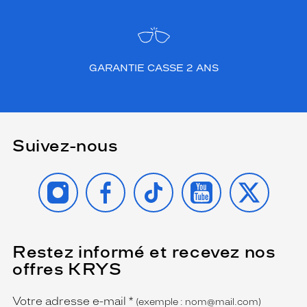
e
n
t
d
e
GARANTIE CASSE 2 ANS
l
e
u
r
s
o
Suivez-nous
l
u
INSTAGRAM
FACEBOOK
TIKTOK
YOUTUBE
X
t
i
o
n
d
Restez informé et recevez nos
(Ce
?
champ
e
offres KRYS
est
Name
n
obligatoire)
t
Votre adresse e-mail
*
(exemple : nom@mail.com)
r