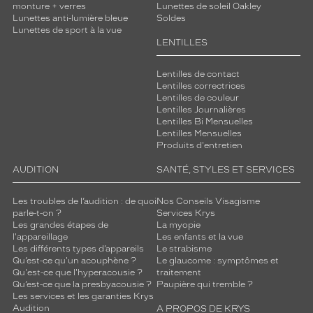
monture + verres
Lunettes de soleil Oakley
Lunettes anti-lumière bleue
Soldes
Lunettes de sport à la vue
LENTILLES
Lentilles de contact
Lentilles correctrices
Lentilles de couleur
Lentilles Journalières
Lentilles Bi Mensuelles
Lentilles Mensuelles
Produits d'entretien
AUDITION
SANTÉ, STYLES ET SERVICES
Les troubles de l’audition : de quoi
Nos Conseils Visagisme
parle-t-on ?
Services Krys
Les grandes étapes de
La myopie
l'appareillage
Les enfants et la vue
Les différents types d’appareils
Le strabisme
Qu’est-ce qu'un acouphène ?
Le glaucome : symptômes et
Qu'est-ce que l'hyperacousie ?
traitement
Qu’est-ce que la presbyacousie ?
Paupière qui tremble ?
Les services et les garanties Krys
Audition
A PROPOS DE KRYS