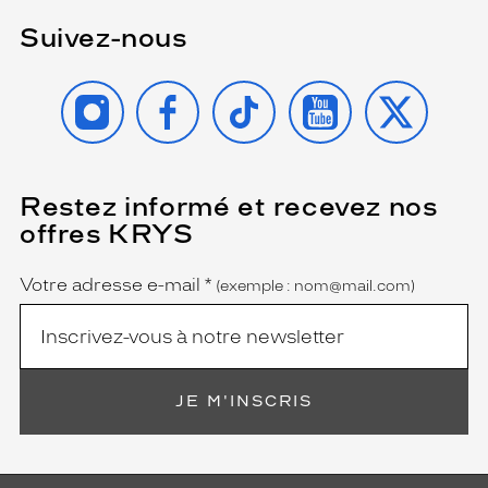
Suivez-nous
INSTAGRAM
FACEBOOK
TIKTOK
YOUTUBE
X
Restez informé et recevez nos
(Ce
champ
offres KRYS
est
Name
obligatoire)
Votre adresse e-mail
*
(exemple : nom@mail.com)
JE M'INSCRIS