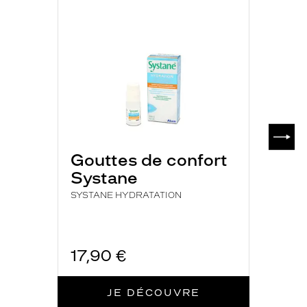
SYSTANE
HYDRATATION
SUIV
Gouttes de confort
Systane
SYSTANE HYDRATATION
17,90 €
JE DÉCOUVRE