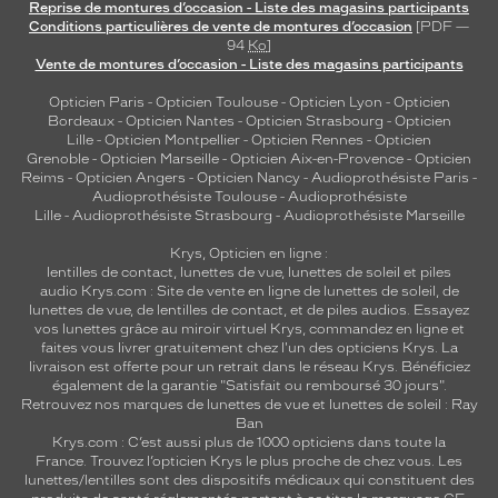
Reprise de montures d’occasion - Liste des magasins participants
Conditions particulières de vente de montures d’occasion
[PDF —
94
Ko
]
Vente de montures d’occasion - Liste des magasins participants
Opticien Paris
-
Opticien Toulouse
-
Opticien Lyon
-
Opticien
Bordeaux
-
Opticien Nantes
-
Opticien Strasbourg
-
Opticien
Lille
-
Opticien Montpellier
-
Opticien Rennes
-
Opticien
Grenoble
-
Opticien Marseille
-
Opticien Aix-en-Provence
-
Opticien
Reims
-
Opticien Angers
-
Opticien Nancy
-
Audioprothésiste Paris
-
Audioprothésiste Toulouse
-
Audioprothésiste
Lille
-
Audioprothésiste Strasbourg
-
Audioprothésiste Marseille
Krys, Opticien en ligne :
lentilles de contact
,
lunettes de vue
,
lunettes de soleil
et
piles
audio
Krys.com : Site de vente en ligne de lunettes de soleil, de
lunettes de vue, de
lentilles de contact
, et de piles audios. Essayez
vos lunettes grâce au miroir virtuel Krys, commandez en ligne et
faites vous livrer gratuitement chez l'un des opticiens Krys. La
livraison est offerte pour un retrait dans le réseau Krys. Bénéficiez
également de la garantie "Satisfait ou remboursé 30 jours".
Retrouvez nos marques de lunettes de vue et
lunettes de soleil : Ray
Ban
Krys.com : C’est aussi plus de 1000 opticiens dans toute la
France.
Trouvez l’opticien Krys le plus proche de chez vous
. Les
lunettes/lentilles sont des dispositifs médicaux qui constituent des