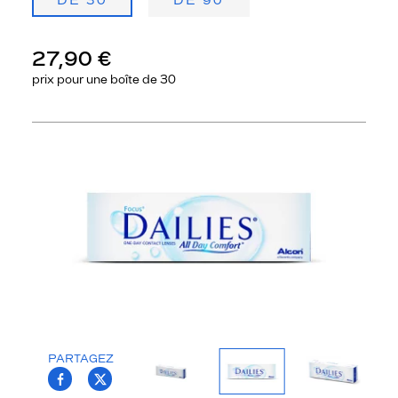
DE 30
DE 90
27,90 €
prix pour une
boîte de 30
Précédent
Sui
PARTAGEZ
T.PROJECT.KRYS.FRONT.SHARE_FACEBOO
T.PROJECT.KRYS.FRONT.SHARE_TWI