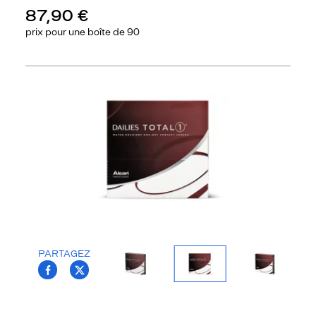
87,90 €
prix pour une
boîte de 90
Précédent
Sui
PARTAGEZ
T.PROJECT.KRYS.FRONT.SHARE_FACEBOO
T.PROJECT.KRYS.FRONT.SHARE_TWI