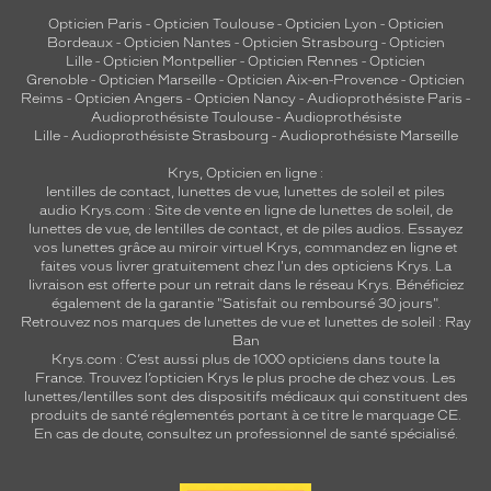
Opticien Paris
-
Opticien Toulouse
-
Opticien Lyon
-
Opticien
Bordeaux
-
Opticien Nantes
-
Opticien Strasbourg
-
Opticien
Lille
-
Opticien Montpellier
-
Opticien Rennes
-
Opticien
Grenoble
-
Opticien Marseille
-
Opticien Aix-en-Provence
-
Opticien
Reims
-
Opticien Angers
-
Opticien Nancy
-
Audioprothésiste Paris
-
Audioprothésiste Toulouse
-
Audioprothésiste
Lille
-
Audioprothésiste Strasbourg
-
Audioprothésiste Marseille
Krys, Opticien en ligne :
lentilles de contact
,
lunettes de vue
,
lunettes de soleil
et
piles
audio
Krys.com : Site de vente en ligne de lunettes de soleil, de
lunettes de vue, de
lentilles de contact
, et de piles audios. Essayez
vos lunettes grâce au miroir virtuel Krys, commandez en ligne et
faites vous livrer gratuitement chez l'un des opticiens Krys. La
livraison est offerte pour un retrait dans le réseau Krys. Bénéficiez
également de la garantie "Satisfait ou remboursé 30 jours".
Retrouvez nos marques de lunettes de vue et
lunettes de soleil : Ray
Ban
Krys.com : C’est aussi plus de 1000 opticiens dans toute la
France.
Trouvez l’opticien Krys le plus proche de chez vous
. Les
lunettes/lentilles sont des dispositifs médicaux qui constituent des
produits de santé réglementés portant à ce titre le marquage CE.
En cas de doute, consultez un professionnel de santé spécialisé.