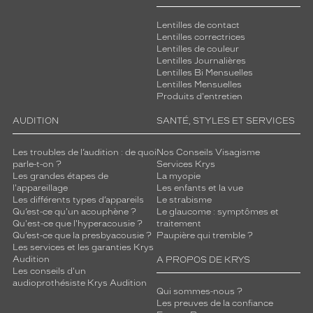
Lentilles de contact
Lentilles correctrices
Lentilles de couleur
Lentilles Journalières
Lentilles Bi Mensuelles
Lentilles Mensuelles
Produits d'entretien
AUDITION
SANTÉ, STYLES ET SERVICES
Les troubles de l’audition : de quoi
Nos Conseils Visagisme
parle-t-on ?
Services Krys
Les grandes étapes de
La myopie
l'appareillage
Les enfants et la vue
Les différents types d’appareils
Le strabisme
Qu’est-ce qu'un acouphène ?
Le glaucome : symptômes et
Qu'est-ce que l'hyperacousie ?
traitement
Qu’est-ce que la presbyacousie ?
Paupière qui tremble ?
Les services et les garanties Krys
Audition
A PROPOS DE KRYS
Les conseils d'un
audioprothésiste Krys Audition
Qui sommes-nous ?
Les preuves de la confiance