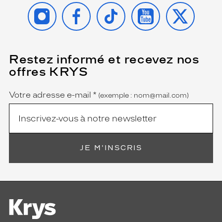
INSTAGRAM
FACEBOOK
TIKTOK
YOUTUBE
X
Restez informé et recevez nos
(Ce
champ
offres KRYS
est
Name
obligatoire)
Votre adresse e-mail
*
(exemple : nom@mail.com)
JE M'INSCRIS