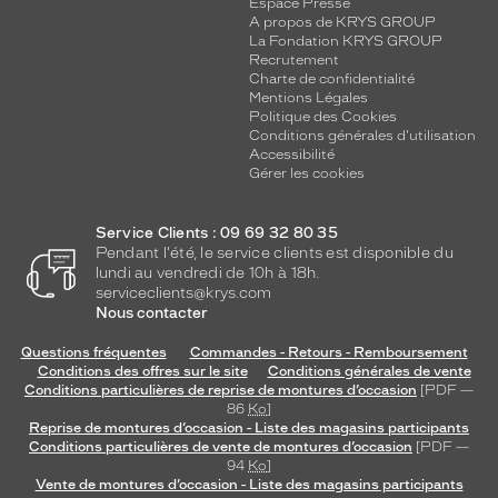
Espace Presse
A propos de KRYS GROUP
La Fondation KRYS GROUP
Recrutement
Charte de confidentialité
Mentions Légales
Politique des Cookies
Conditions générales d'utilisation
Accessibilité
Gérer les cookies
Service Clients : 09 69 32 80 35
Pendant l'été, le service clients est disponible du
lundi au vendredi de 10h à 18h.
serviceclients@krys.com
Nous contacter
Questions fréquentes
Commandes - Retours - Remboursement
Conditions des offres sur le site
Conditions générales de vente
Conditions particulières de reprise de montures d’occasion
[PDF —
86
Ko
]
Reprise de montures d’occasion - Liste des magasins participants
Conditions particulières de vente de montures d’occasion
[PDF —
94
Ko
]
Vente de montures d’occasion - Liste des magasins participants