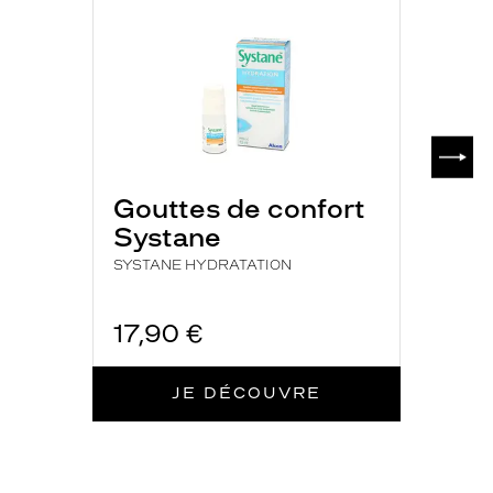
SUIV
Gouttes de confort
Systane
SYSTANE HYDRATATION
17,90 €
JE DÉCOUVRE