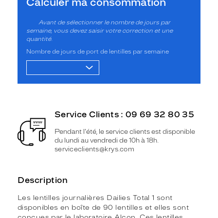
Calculer ma consommation
Avant de sélectionner le nombre de jours par
semaine, vous devez saisir votre correction et une
quantité.
Nombre de jours de port de lentilles par semaine
Service Clients : 09 69 32 80 35
Pendant l'été, le service clients est disponible
du lundi au vendredi de 10h à 18h.
serviceclients@krys.com
Description
Les lentilles journalières Dailies Total 1 sont
disponibles en boîte de 90 lentilles et elles sont
conçues par le laboratoire Alcon. Ces lentilles