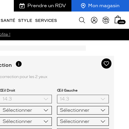
Prendre un RDV
Mon magasin
Mon
Afficher
SANTÉ
STYLE
SERVICES
vide
panie
la
recherche
fite !
Ajouter
Plus
ction
d’informations
à
sur
ma
orrection pour les 2 yeux
l’option
liste
d’envies
Œil Droit
Œil Gauche