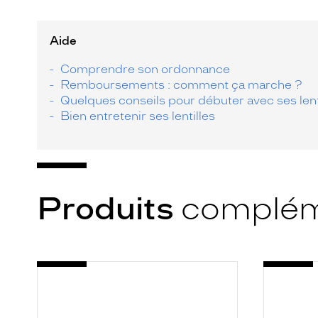
Aide
Comprendre son ordonnance
Remboursements : comment ça marche ?
Quelques conseils pour débuter avec ses lent
Bien entretenir ses lentilles
Produits
complém
-
-
SYSTANE
SYSTAN
COMP
HYD
10ML
UNIDOS