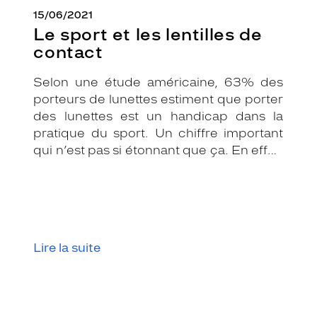
15/06/2021
Le sport et les lentilles de
contact
Selon une étude américaine, 63% des
porteurs de lunettes estiment que porter
des lunettes est un handicap dans la
pratique du sport. Un chiffre important
qui n’est pas si étonnant que ça. En effet,
les lunettes associées au sport peuvent
être assez contraignantes.
Heureusement, il existe une solution de
substitution : les lentilles de contact.
Lire la suite