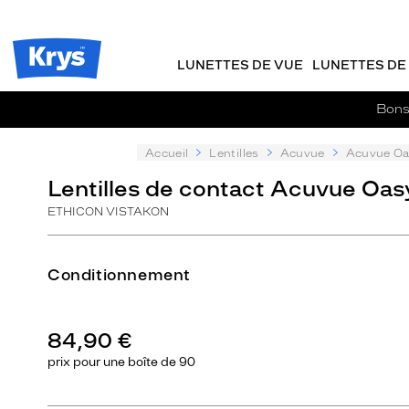
Description
m
J
ER AU
détaillée
TENU
y
e
CIPAL
Opticien
K
r
Krys
r
e
LUNETTES DE VUE
LUNETTES DE 
-
y
-
s
c
La
Bons 
o
confiance
m
vous
m
Accueil
Lentilles
Acuvue
Acuvue Oa
va
a
si
Lentilles de contact Acuvue Oas
n
bien
d
ETHICON VISTAKON
e
Conditionnement
84,90 €
prix pour une
boîte de 90