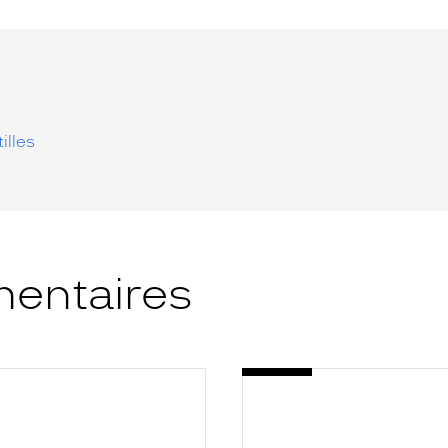
illes
entaires
-
E
SYSTANE
HYDRATATION
E