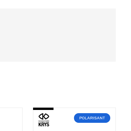
-
SKJ2204-
D
POLARISANT
334
ECAILLE
FONCE