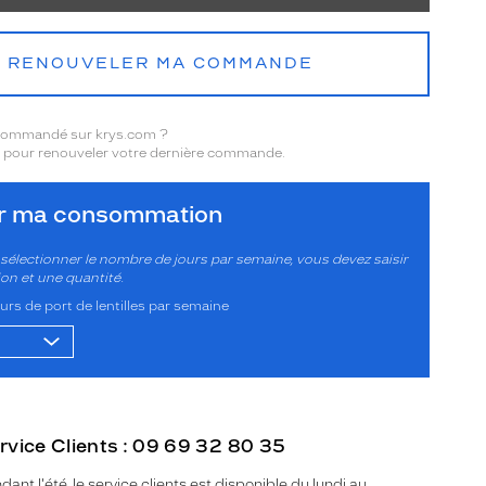
RENOUVELER MA COMMANDE
 commandé sur krys.com ?
pour renouveler votre dernière commande.
er ma consommation
sélectionner le nombre de jours par semaine, vous devez saisir
ion et une quantité.
rs de port de lentilles par semaine
rvice Clients : 09 69 32 80 35
dant l'été, le service clients est disponible du lundi au