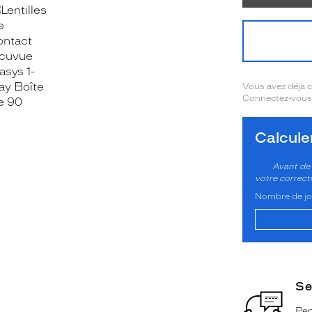
OOK_TITLE
ITTER_TITLE
Vous avez déjà
Connectez-vous 
Calcul
Avant de 
votre correct
Nombre de jou
Se
Pen