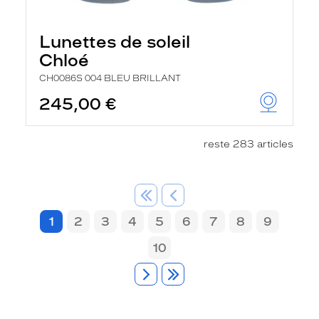
Lunettes de soleil
Chloé
CH0086S 004 BLEU BRILLANT
245,00 €
reste 283 articles
1
2
3
4
5
6
7
8
9
10