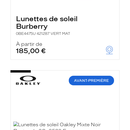
r
e
l
Lunettes de soleil
a
n
Burberry
c
e
0BE4475U 421287 VERT MAT
a
u
À partir de
t
185,00 €
o
m
a
t
i
q
AVANT-PREMIÈRE
u
e
m
e
n
t
l
a
r
e