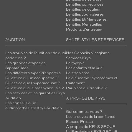
a
Lentilles correctrices
l
Lentilles de couleur
Lentilles Journalières
l
Lentilles Bi Mensuelles
i
Lentilles Mensuelles
e
Produits d'entretien
r
é
AUDITION
SANTÉ, STYLES ET SERVICES
l
é
Les troubles de l’audition : de quoi
Nos Conseils Visagisme
g
parle-t-on ?
Services Krys
a
Les grandes étapes de
La myopie
l'appareillage
Les enfants et la vue
n
Les différents types d’appareils
Le strabisme
c
Qu’est-ce qu'un acouphène ?
Le glaucome : symptômes et
e
Qu'est-ce que l'hyperacousie ?
traitement
e
Qu’est-ce que la presbyacousie ?
Paupière qui tremble ?
t
Les services et les garanties Krys
s
Audition
A PROPOS DE KRYS
Les conseils d'un
u
audioprothésiste Krys Audition
b
Qui sommes-nous ?
t
Les preuves de la confiance
i
Espace Presse
A propos de KRYS GROUP
l
La Fondation KRYS GROUP