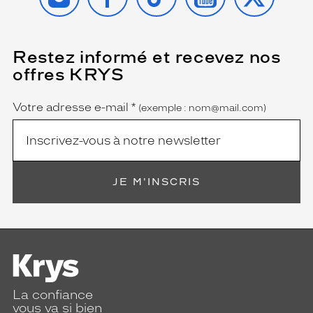
n
t
u
r
Restez informé et recevez nos
(Ce
e
champ
offres KRYS
est
Name
.
obligatoire)
C
'
Votre adresse e-mail
*
(exemple : nom@mail.com)
e
s
t
l
a
JE M'INSCRIS
s
o
l
u
t
i
o
n
La confiance
i
vous va si bien