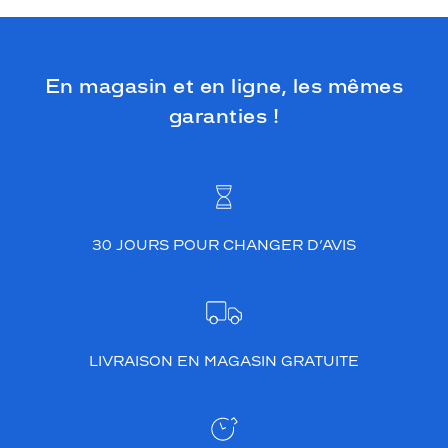
g
u
l
a
En magasin et en ligne, les mêmes
i
r
garanties !
e
d
e
s
v
e
r
30 JOURS POUR CHANGER D’AVIS
r
e
s
a
p
LIVRAISON EN MAGASIN GRATUITE
p
o
r
t
e