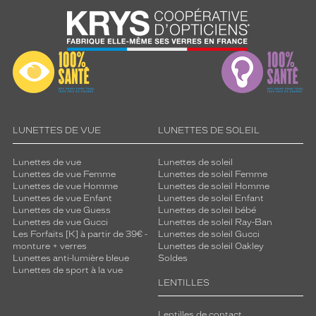
d
é
a
l
e
p
o
u
r
c
LUNETTES DE VUE
LUNETTES DE SOLEIL
e
u
Lunettes de vue
Lunettes de soleil
x
Lunettes de vue Femme
Lunettes de soleil Femme
q
Lunettes de vue Homme
Lunettes de soleil Homme
u
Lunettes de vue Enfant
Lunettes de soleil Enfant
Lunettes de vue Guess
Lunettes de soleil bébé
i
Lunettes de vue Gucci
Lunettes de soleil Ray-Ban
v
Les Forfaits [K] à partir de 39€ -
Lunettes de soleil Gucci
e
monture + verres
Lunettes de soleil Oakley
u
Lunettes anti-lumière bleue
Soldes
l
Lunettes de sport à la vue
e
LENTILLES
n
t
Lentilles de contact