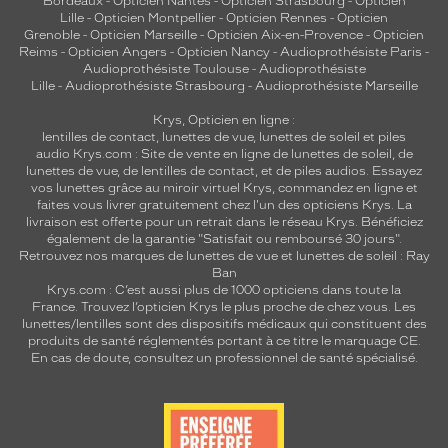
Bordeaux
-
Opticien Nantes
-
Opticien Strasbourg
-
Opticien
Lille
-
Opticien Montpellier
-
Opticien Rennes
-
Opticien
Homme
Grenoble
-
Opticien Marseille
-
Opticien Aix-en-Provence
-
Opticien
Forme
Reims
-
Opticien Angers
-
Opticien Nancy
-
Audioprothésiste Paris
-
de
Audioprothésiste Toulouse
-
Audioprothésiste
Lille
-
Audioprothésiste Strasbourg
-
Audioprothésiste Marseille
la
monture
Krys, Opticien en ligne :
lentilles de contact
,
lunettes de vue
,
lunettes de soleil
et
piles
Rectangle
audio
Krys.com : Site de vente en ligne de lunettes de soleil, de
Couleur
lunettes de vue, de
lentilles de contact
, et de piles audios. Essayez
de
vos lunettes grâce au miroir virtuel Krys, commandez en ligne et
faites vous livrer gratuitement chez l'un des opticiens Krys. La
la
livraison est offerte pour un retrait dans le réseau Krys. Bénéficiez
monture
également de la garantie "Satisfait ou remboursé 30 jours".
Retrouvez nos marques de lunettes de vue et
lunettes de soleil : Ray
300387
Ban
Gun
Krys.com : C’est aussi plus de 1000 opticiens dans toute la
France.
Trouvez l’opticien Krys le plus proche de chez vous
. Les
Clair
lunettes/lentilles sont des dispositifs médicaux qui constituent des
Mat
produits de santé réglementés portant à ce titre le marquage CE.
Couleur
En cas de doute, consultez un professionnel de santé spécialisé.
du
verre
Gris