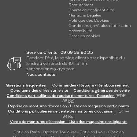
i
Recrutement
t
Charte de confidentialité
é
Mentions Légales
!
Politique des Cookies
Conditions générales d'utilisation
Dimensions
Accessibilité
de
Gérer les cookies
la
monture
Service Clients : 09 69 32 80 35
Pendant l'été, le service clients est disponible du
lundi au vendredi de 10h à 18h.
serviceclients@krys.com
1 mm
5 mm
Nous contacter
Questions fréquentes
Commandes - Retours - Remboursement
Conditions des offres sur le site
Conditions générales de vente
Conditions particulières de reprise de montures d’occasion
[PDF —
86
Ko
]
 mm
 mm
Reprise de montures d’occasion - Liste des magasins participants
Conditions particulières de vente de montures d’occasion
[PDF —
Détails
94
Ko
]
techniques
Vente de montures d’occasion - Liste des magasins participants
Opticien Paris
-
Opticien Toulouse
-
Opticien Lyon
-
Opticien
Genre