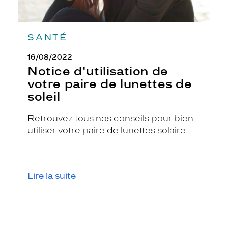
e
r
a
SANTÉ
f
f
16/08/2022
i
n
Notice d'utilisation de
é
votre paire de lunettes de
.
soleil
L
a
Retrouvez tous nos conseils pour bien
f
o
utiliser votre paire de lunettes solaire.
r
m
e
r
Lire la suite
e
c
t
a
n