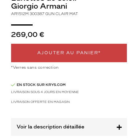
l
Giorgio Armani
i
AR1512M 300387 GUN CLAIR MAT
c
i
t
269,00 €
é
,
a
v
AJOUTER AU PANIER*
e
c
*Verres sans correction
s
e
s
EN STOCK SUR KRYS.COM
l
LIVRAISON SOUS 4 JOURS EN MOYENNE
i
g
LIVRAISON OFFERTE EN MAGASIN
n
e
s
é
Voir la description détaillée
p