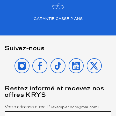
GARANTIE CASSE 2 ANS
Suivez-nous
INSTAGRAM
FACEBOOK
TIKTOK
YOUTUBE
X
Restez informé et recevez nos
(Ce
champ
offres KRYS
est
Name
obligatoire)
Votre adresse e-mail
*
(exemple : nom@mail.com)