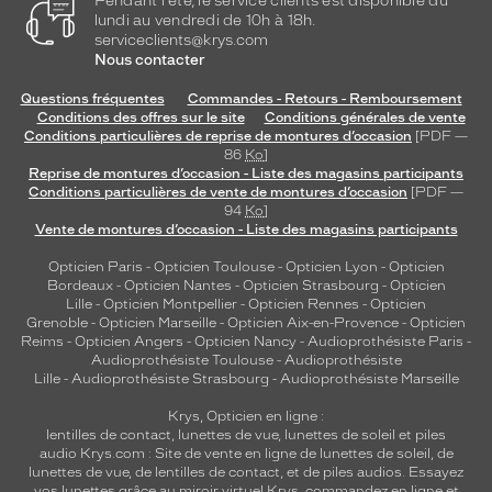
Pendant l'été, le service clients est disponible du
lundi au vendredi de 10h à 18h.
serviceclients@krys.com
Nous contacter
Questions fréquentes
Commandes - Retours - Remboursement
Conditions des offres sur le site
Conditions générales de vente
Conditions particulières de reprise de montures d’occasion
[PDF —
86
Ko
]
Reprise de montures d’occasion - Liste des magasins participants
Conditions particulières de vente de montures d’occasion
[PDF —
94
Ko
]
Vente de montures d’occasion - Liste des magasins participants
Opticien Paris
-
Opticien Toulouse
-
Opticien Lyon
-
Opticien
Bordeaux
-
Opticien Nantes
-
Opticien Strasbourg
-
Opticien
Lille
-
Opticien Montpellier
-
Opticien Rennes
-
Opticien
Grenoble
-
Opticien Marseille
-
Opticien Aix-en-Provence
-
Opticien
Reims
-
Opticien Angers
-
Opticien Nancy
-
Audioprothésiste Paris
-
Audioprothésiste Toulouse
-
Audioprothésiste
Lille
-
Audioprothésiste Strasbourg
-
Audioprothésiste Marseille
Krys, Opticien en ligne :
lentilles de contact
,
lunettes de vue
,
lunettes de soleil
et
piles
audio
Krys.com : Site de vente en ligne de lunettes de soleil, de
lunettes de vue, de
lentilles de contact
, et de piles audios. Essayez
vos lunettes grâce au miroir virtuel Krys, commandez en ligne et