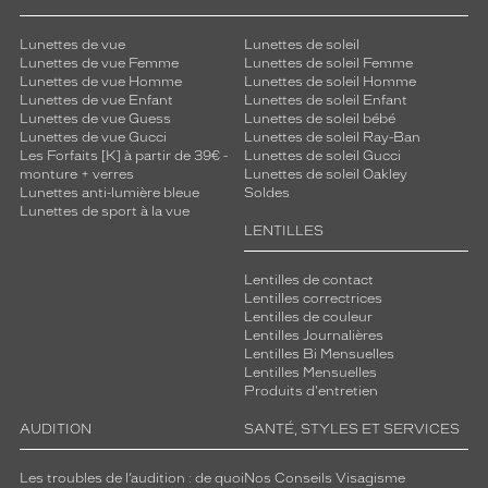
Lunettes de vue
Lunettes de soleil
Lunettes de vue Femme
Lunettes de soleil Femme
Lunettes de vue Homme
Lunettes de soleil Homme
Lunettes de vue Enfant
Lunettes de soleil Enfant
Lunettes de vue Guess
Lunettes de soleil bébé
Lunettes de vue Gucci
Lunettes de soleil Ray-Ban
Les Forfaits [K] à partir de 39€ -
Lunettes de soleil Gucci
monture + verres
Lunettes de soleil Oakley
Lunettes anti-lumière bleue
Soldes
Lunettes de sport à la vue
LENTILLES
Lentilles de contact
Lentilles correctrices
Lentilles de couleur
Lentilles Journalières
Lentilles Bi Mensuelles
Lentilles Mensuelles
Produits d'entretien
AUDITION
SANTÉ, STYLES ET SERVICES
Les troubles de l’audition : de quoi
Nos Conseils Visagisme