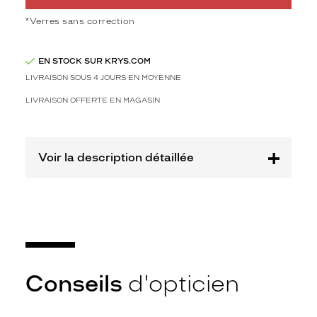
Polarisant
*Verres sans correction
Non
Type
de
EN STOCK SUR KRYS.COM
verres
LIVRAISON SOUS 4 JOURS EN MOYENNE
compatibles
LIVRAISON OFFERTE EN MAGASIN
Progressifs
Unifocaux
Type
Voir la description détaillée
de
montage
Cerclé
Taille
de
monture
XL
Conseils
d'opticien
Afficher
la
mention