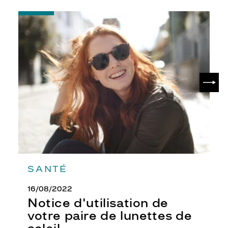
Prix
-
web
Notice
d'utilisation
Non
de
Matière
votre
paire
Métal
de
SUIV
lunettes
Fournisseur
de
soleil
Kering
Eyewear
Marque
Chloé
SANTÉ
16/08/2022
Notice d'utilisation de
votre paire de lunettes de