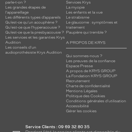
parle-t-on ?
Services Krys
Les grandes étapes de
La myopie
l'appareillage
Les enfants et la vue
Les différents types d’appareils
Le strabisme
Qu’est-ce qu'un acouphène ?
Le glaucome : symptômes et
Qu'est-ce que l'hyperacousie ?
traitement
Qu’est-ce que la presbyacousie ?
Paupière qui tremble ?
Les services et les garanties Krys
Audition
A PROPOS DE KRYS
Les conseils d'un
audioprothésiste Krys Audition
Qui sommes-nous ?
Les preuves de la confiance
Espace Presse
A propos de KRYS GROUP
La Fondation KRYS GROUP
Recrutement
Charte de confidentialité
Mentions Légales
Politique des Cookies
Conditions générales d'utilisation
Accessibilité
Gérer les cookies
Service Clients : 09 69 32 80 35