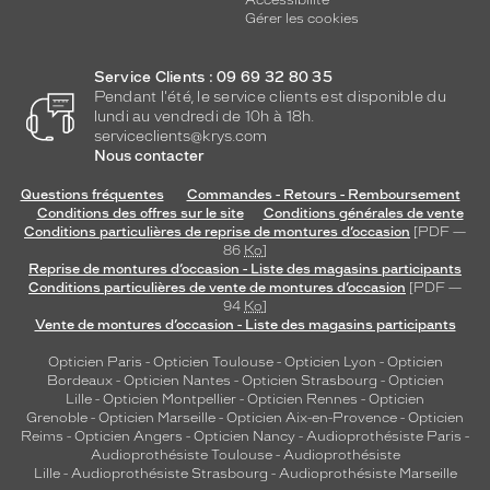
Accessibilité
Gérer les cookies
Service Clients : 09 69 32 80 35
Pendant l'été, le service clients est disponible du
lundi au vendredi de 10h à 18h.
serviceclients@krys.com
Nous contacter
Questions fréquentes
Commandes - Retours - Remboursement
Conditions des offres sur le site
Conditions générales de vente
Conditions particulières de reprise de montures d’occasion
[PDF —
86
Ko
]
Reprise de montures d’occasion - Liste des magasins participants
Conditions particulières de vente de montures d’occasion
[PDF —
94
Ko
]
Vente de montures d’occasion - Liste des magasins participants
Opticien Paris
-
Opticien Toulouse
-
Opticien Lyon
-
Opticien
Bordeaux
-
Opticien Nantes
-
Opticien Strasbourg
-
Opticien
Lille
-
Opticien Montpellier
-
Opticien Rennes
-
Opticien
Grenoble
-
Opticien Marseille
-
Opticien Aix-en-Provence
-
Opticien
Reims
-
Opticien Angers
-
Opticien Nancy
-
Audioprothésiste Paris
-
Audioprothésiste Toulouse
-
Audioprothésiste
Lille
-
Audioprothésiste Strasbourg
-
Audioprothésiste Marseille