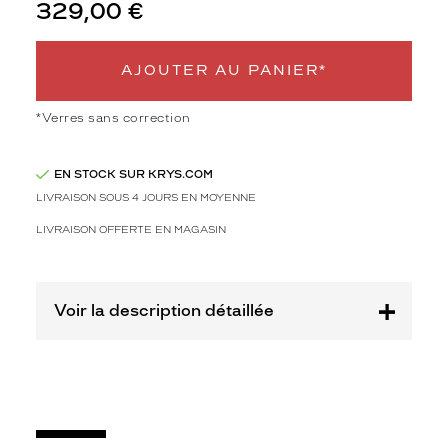
3
329,00 €
Polarisant
Non
AJOUTER AU PANIER*
Type
de
*Verres sans correction
montage
Cerclé
EN STOCK SUR KRYS.COM
Taille
LIVRAISON SOUS 4 JOURS EN MOYENNE
de
monture
LIVRAISON OFFERTE EN MAGASIN
XL
Afficher
la
Voir la description détaillée
mention
Prix
web
Non
Matière