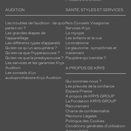
AUDITION
SANTÉ, STYLES ET SERVICES
Les troubles de l’audition : de quoi
Nos Conseils Visagisme
parle-t-on ?
Services Krys
Les grandes étapes de
La myopie
l'appareillage
Les enfants et la vue
Les différents types d’appareils
Le strabisme
Qu’est-ce qu'un acouphène ?
Le glaucome : symptômes et
Qu'est-ce que l'hyperacousie ?
traitement
Qu’est-ce que la presbyacousie ?
Paupière qui tremble ?
Les services et les garanties Krys
Audition
A PROPOS DE KRYS
Les conseils d'un
audioprothésiste Krys Audition
Qui sommes-nous ?
Les preuves de la confiance
Espace Presse
A propos de KRYS GROUP
La Fondation KRYS GROUP
Recrutement
Charte de confidentialité
Mentions Légales
Politique des Cookies
Conditions générales d'utilisation