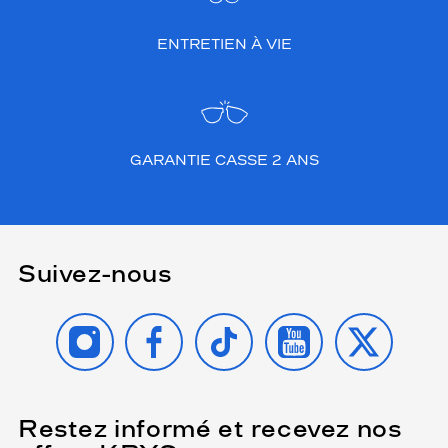
ENTRETIEN À VIE
GARANTIE CASSE 2 ANS
Suivez-nous
INSTAGRAM
FACEBOOK
TIKTOK
YOUTUBE
X
Restez informé et recevez nos
(Ce
champ