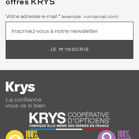
offres KRYS
est
Name
obligatoire)
Votre adresse e-mail
*
(exemple : nom@mail.com)
JE M'INSCRIS
La confiance
vous va si bien