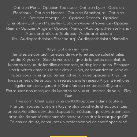
Opticien Paris
-
Opticien Toulouse
-
Opticien Lyon
-
Opticien
Bordeaux
-
Opticien Nantes
-
Opticien Strasbourg
-
Opticien
Lille
-
Opticien Montpellier
-
Opticien Rennes
-
Opticien
Grenoble
-
Opticien Marseille
-
Opticien Aix-en-Provence
-
Opticien
Reims
-
Opticien Angers
-
Opticien Nancy
-
Audioprothésiste Paris
-
Audioprothésiste Toulouse
-
Audioprothésiste
Lille
-
Audioprothésiste Strasbourg
-
Audioprothésiste Marseille
Krys, Opticien en ligne :
lentilles de contact
,
lunettes de vue
,
lunettes de soleil
et
piles
audio
Krys.com : Site de vente en ligne de lunettes de soleil, de
lunettes de vue, de
lentilles de contact
, et de piles audios. Essayez
vos lunettes grâce au miroir virtuel Krys, commandez en ligne et
faites vous livrer gratuitement chez l'un des opticiens Krys. La
livraison est offerte pour un retrait dans le réseau Krys. Bénéficiez
également de la garantie "Satisfait ou remboursé 30 jours".
Retrouvez nos marques de lunettes de vue et
lunettes de soleil : Ray
Ban
Krys.com : C’est aussi plus de 1000 opticiens dans toute la
France.
Trouvez l’opticien Krys le plus proche de chez vous
. Les
lunettes/lentilles sont des dispositifs médicaux qui constituent des
produits de santé réglementés portant à ce titre le marquage CE.
En cas de doute, consultez un professionnel de santé spécialisé.