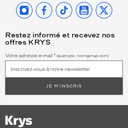
INSTAGRAM
FACEBOOK
TIKTOK
YOUTUBE
X
Restez informé et recevez nos
(Ce
champ
offres KRYS
est
Name
obligatoire)
Votre adresse e-mail
*
(exemple : nom@mail.com)
JE M'INSCRIS