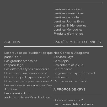
Lentilles de contact
Lentilles correctrices
Lentilles de couleur
Lentilles Journalières
Lentilles Bi Mensuelles
Lentilles Mensuelles
Produits d'entretien
AUDITION
SANTÉ, STYLES ET SERVICES
Les troubles de l’audition : de quoi
Nos Conseils Visagisme
parle-t-on ?
Services Krys
Les grandes étapes de
La myopie
l'appareillage
Les enfants et la vue
Les différents types d’appareils
Le strabisme
Qu’est-ce qu'un acouphène ?
Le glaucome : symptômes et
Qu'est-ce que l'hyperacousie ?
traitement
Qu’est-ce que la presbyacousie ?
Paupière qui tremble ?
Les services et les garanties Krys
Audition
A PROPOS DE KRYS
Les conseils d'un
audioprothésiste Krys Audition
Qui sommes-nous ?
Les preuves de la confiance