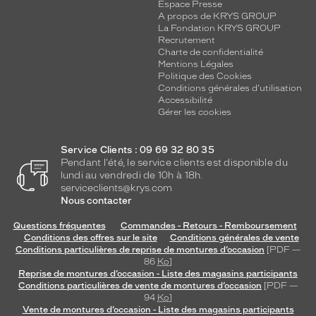
Espace Presse
A propos de KRYS GROUP
La Fondation KRYS GROUP
Recrutement
Charte de confidentialité
Mentions Légales
Politique des Cookies
Conditions générales d'utilisation
Accessibilité
Gérer les cookies
Service Clients : 09 69 32 80 35
Pendant l'été, le service clients est disponible du
lundi au vendredi de 10h à 18h.
serviceclients@krys.com
Nous contacter
Questions fréquentes
Commandes - Retours - Remboursement
Conditions des offres sur le site
Conditions générales de vente
Conditions particulières de reprise de montures d’occasion
[PDF —
86
Ko
]
Reprise de montures d’occasion - Liste des magasins participants
Conditions particulières de vente de montures d’occasion
[PDF —
94
Ko
]
Vente de montures d’occasion - Liste des magasins participants