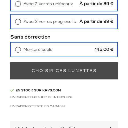
À partir de 39 €
Avec 2 verres unifocaux
2
Retrait en magasin
Offert
Polarisant
À partir de 99 €
Avec 2 verres progressifs
Non
Retrait en magasin
Offert
Type
de
Sans correction
verres
compatibles
145,00 €
Monture seule
Livraison à domicile
5,90 €
Progressifs
Retrait en magasin
Offert
Unifocaux
Type
CHOISIR CES LUNETTES
de
montage
EN STOCK SUR KRYS.COM
Cerclé
LIVRAISON SOUS 4 JOURS EN MOYENNE
Taille
de
LIVRAISON OFFERTE EN MAGASIN
monture
XL
Afficher