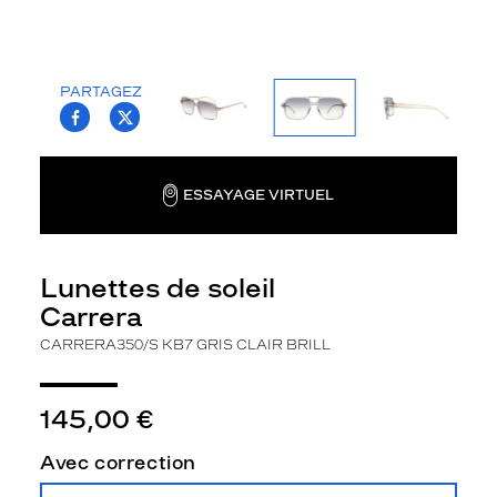
la
monture
Rectangle
PARTAGEZ
Couleur
T.PROJECT.KRYS.FRONT.SHARE_FACEBOO
T.PROJECT.KRYS.FRONT.SHARE_TWI
de
la
monture
ESSAYAGE VIRTUEL
Kb7
Gris
Clair
Brill
Lunettes de soleil
Couleur
Carrera
du
CARRERA350/S KB7 GRIS CLAIR BRILL
verre
Gris
145,00 €
dégradé
Indice
de
Avec correction
protection