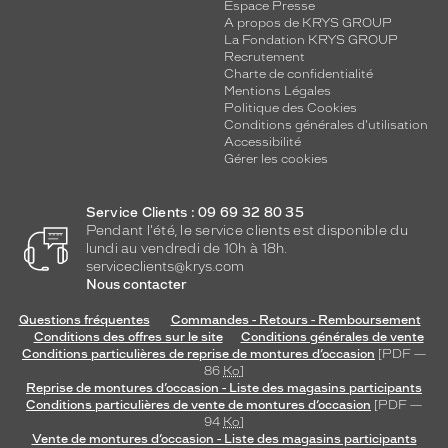
Espace Presse
A propos de KRYS GROUP
La Fondation KRYS GROUP
Recrutement
Charte de confidentialité
Mentions Légales
Politique des Cookies
Conditions générales d'utilisation
Accessibilité
Gérer les cookies
Service Clients : 09 69 32 80 35
Pendant l'été, le service clients est disponible du
lundi au vendredi de 10h à 18h.
serviceclients@krys.com
Nous contacter
Questions fréquentes
Commandes - Retours - Remboursement
Conditions des offres sur le site
Conditions générales de vente
Conditions particulières de reprise de montures d’occasion
[PDF —
86
Ko
]
Reprise de montures d’occasion - Liste des magasins participants
Conditions particulières de vente de montures d’occasion
[PDF —
94
Ko
]
Vente de montures d’occasion - Liste des magasins participants