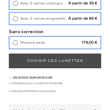
de
À partir de 39 €
Avec 2 verres unifocaux
verres
Retrait en magasin
Offert
compatibles
À partir de 99 €
Avec 2 verres progressifs
Progressifs
Retrait en magasin
Offert
Unifocaux
Type
Sans correction
de
montage
179,00 €
Monture seule
Livraison à domicile
5,90 €
Cerclé
Retrait en magasin
Offert
Taille
de
CHOISIR CES LUNETTES
monture
S
EN STOCK SUR KRYS.COM
Afficher
LIVRAISON SOUS 4 JOURS EN MOYENNE
la
mention
LIVRAISON OFFERTE EN MAGASIN
Prix
web
Non