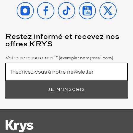
INSTAGRAM
FACEBOOK
TIKTOK
YOUTUBE
X
Restez informé et recevez nos
(Ce
champ
offres KRYS
est
Name
obligatoire)
Votre adresse e-mail
*
(exemple : nom@mail.com)
JE M'INSCRIS