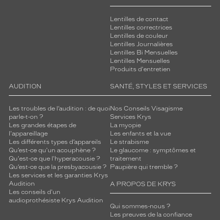
Lentilles de contact
Lentilles correctrices
Lentilles de couleur
Lentilles Journalières
Lentilles Bi Mensuelles
Lentilles Mensuelles
Produits d'entretien
AUDITION
SANTÉ, STYLES ET SERVICES
Les troubles de l’audition : de quoi
Nos Conseils Visagisme
parle-t-on ?
Services Krys
Les grandes étapes de
La myopie
l'appareillage
Les enfants et la vue
Les différents types d’appareils
Le strabisme
Qu’est-ce qu'un acouphène ?
Le glaucome : symptômes et
Qu'est-ce que l'hyperacousie ?
traitement
Qu’est-ce que la presbyacousie ?
Paupière qui tremble ?
Les services et les garanties Krys
Audition
A PROPOS DE KRYS
Les conseils d'un
audioprothésiste Krys Audition
Qui sommes-nous ?
Les preuves de la confiance