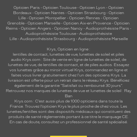
Opticien Paris
-
Opticien Toulouse
-
Opticien Lyon
-
Opticien
Bordeaux
-
Opticien Nantes
-
Opticien Strasbourg
-
Opticien
Lille
-
Opticien Montpellier
-
Opticien Rennes
-
Opticien
Grenoble
-
Opticien Marseille
-
Opticien Aix-en-Provence
-
Opticien
Reims
-
Opticien Angers
-
Opticien Nancy
-
Audioprothésiste Paris
-
Audioprothésiste Toulouse
-
Audioprothésiste
Lille
-
Audioprothésiste Strasbourg
-
Audioprothésiste Marseille
Krys, Opticien en ligne :
lentilles de contact
,
lunettes de vue
,
lunettes de soleil
et
piles
audio
Krys.com : Site de vente en ligne de lunettes de soleil, de
lunettes de vue, de
lentilles de contact
, et de piles audios. Essayez
vos lunettes grâce au miroir virtuel Krys, commandez en ligne et
faites vous livrer gratuitement chez l'un des opticiens Krys. La
livraison est offerte pour un retrait dans le réseau Krys. Bénéficiez
également de la garantie "Satisfait ou remboursé 30 jours".
Retrouvez nos marques de lunettes de vue et
lunettes de soleil : Ray
Ban
Krys.com : C’est aussi plus de 1000 opticiens dans toute la
France.
Trouvez l’opticien Krys le plus proche de chez vous
. Les
lunettes/lentilles sont des dispositifs médicaux qui constituent des
produits de santé réglementés portant à ce titre le marquage CE.
En cas de doute, consultez un professionnel de santé spécialisé.