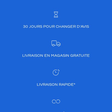
r
e
l
l
e
,
30 JOURS POUR CHANGER D’AVIS
e
t
s
a
c
LIVRAISON EN MAGASIN GRATUITE
o
u
l
e
u
r
LIVRAISON RAPIDE*
n
o
i
r
b
r