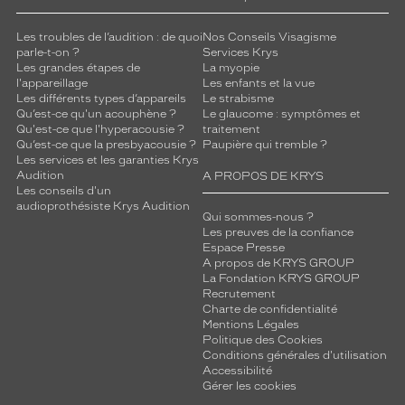
monture
Les troubles de l’audition : de quoi
Nos Conseils Visagisme
parle-t-on ?
Services Krys
Les grandes étapes de
La myopie
0 mm
 mm
l'appareillage
Les enfants et la vue
Les différents types d’appareils
Le strabisme
Qu’est-ce qu'un acouphène ?
Le glaucome : symptômes et
Qu'est-ce que l'hyperacousie ?
traitement
Qu’est-ce que la presbyacousie ?
Paupière qui tremble ?
Les services et les garanties Krys
 mm
 mm
Audition
A PROPOS DE KRYS
Les conseils d'un
Détails
audioprothésiste Krys Audition
Qui sommes-nous ?
techniques
Les preuves de la confiance
Espace Presse
Genre
A propos de KRYS GROUP
La Fondation KRYS GROUP
Femme
Recrutement
Charte de confidentialité
Forme
Mentions Légales
de
Politique des Cookies
la
Conditions générales d'utilisation
monture
Accessibilité
Gérer les cookies
Rectangle