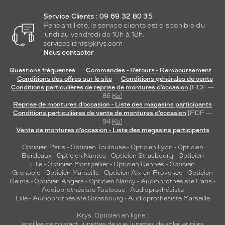
Couleur
Service Clients : 09 69 32 80 35
de
Pendant l'été, le service clients est disponible du
la
lundi au vendredi de 10h à 18h.
monture
serviceclients@krys.com
Nous contacter
402
Noir
Questions fréquentes
Commandes - Retours - Remboursement
Brillant
Conditions des offres sur le site
Conditions générales de vente
Conditions particulières de reprise de montures d’occasion
[PDF —
Couleur
86
Ko
]
du
Reprise de montures d’occasion - Liste des magasins participants
verre
Conditions particulières de vente de montures d’occasion
[PDF —
94
Ko
]
Gris
Vente de montures d’occasion - Liste des magasins participants
dégradé
Opticien Paris
-
Opticien Toulouse
-
Opticien Lyon
-
Opticien
Indice
Bordeaux
-
Opticien Nantes
-
Opticien Strasbourg
-
Opticien
de
Lille
-
Opticien Montpellier
-
Opticien Rennes
-
Opticien
protection
Grenoble
-
Opticien Marseille
-
Opticien Aix-en-Provence
-
Opticien
Reims
-
Opticien Angers
-
Opticien Nancy
-
Audioprothésiste Paris
-
3
Audioprothésiste Toulouse
-
Audioprothésiste
Lille
-
Audioprothésiste Strasbourg
-
Audioprothésiste Marseille
Polarisant
Krys, Opticien en ligne :
Non
lentilles de contact
,
lunettes de vue
,
lunettes de soleil
et
piles