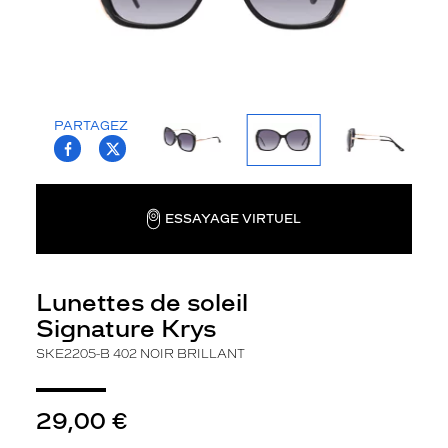
o
s
e
i
c
i
PARTAGEZ
u
T.PROJECT.KRYS.FRONT.SHARE_FACEBOO
T.PROJECT.KRYS.FRONT.SHARE_TWI
n
e
p
a
ESSAYAGE VIRTUEL
i
r
e
Lunettes de soleil
d
e
Signature Krys
l
SKE2205-B 402 NOIR BRILLANT
u
n
e
29,00 €
t
t