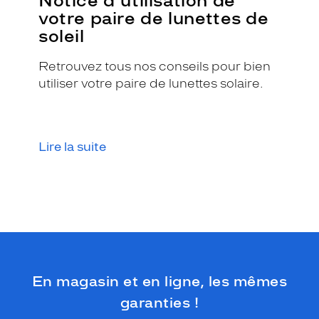
Notice d'utilisation de
e
votre paire de lunettes de
c
soleil
t
a
Retrouvez tous nos conseils pour bien
n
g
utiliser votre paire de lunettes solaire.
u
l
a
i
Lire la suite
r
e
e
s
t
i
n
t
e
En magasin et en ligne, les mêmes
m
p
garanties !
o