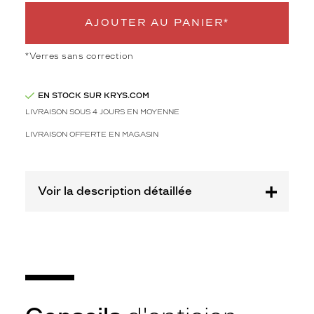
e
s
AJOUTER AU PANIER*
p
o
*Verres sans correction
u
r
f
EN STOCK SUR KRYS.COM
e
LIVRAISON SOUS 4 JOURS EN MOYENNE
m
m
LIVRAISON OFFERTE EN MAGASIN
e
à
l
a
Voir la description détaillée
f
o
i
s
c
l
a
s