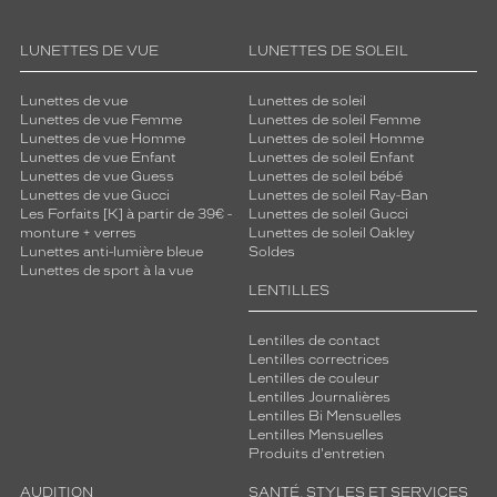
c
o
m
LUNETTES DE VUE
LUNETTES DE SOLEIL
b
i
Lunettes de vue
Lunettes de soleil
n
Lunettes de vue Femme
Lunettes de soleil Femme
é
Lunettes de vue Homme
Lunettes de soleil Homme
i
Lunettes de vue Enfant
Lunettes de soleil Enfant
Lunettes de vue Guess
Lunettes de soleil bébé
n
Lunettes de vue Gucci
Lunettes de soleil Ray-Ban
d
Les Forfaits [K] à partir de 39€ -
Lunettes de soleil Gucci
é
monture + verres
Lunettes de soleil Oakley
m
Lunettes anti-lumière bleue
Soldes
o
Lunettes de sport à la vue
d
LENTILLES
a
b
Lentilles de contact
l
Lentilles correctrices
e
Lentilles de couleur
Lentilles Journalières
.
Lentilles Bi Mensuelles
Lentilles Mensuelles
Dimensions
Produits d'entretien
de
la
AUDITION
SANTÉ, STYLES ET SERVICES