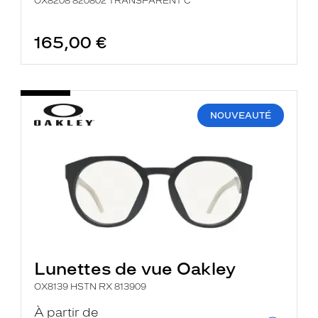
OX8208 820802 TRANSPARENT C
165,00 €
NOUVEAUTÉ
Lunettes de vue Oakley
OX8139 HSTN RX 813909
À partir de