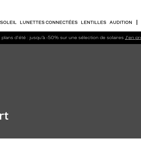
SOLEIL
LUNETTES CONNECTÉES
LENTILLES
AUDITION
plans d'été : jusqu’à -50% sur une sélection de solaires
J'en pro
rt