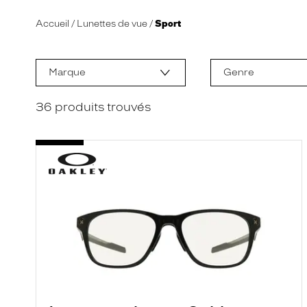
Accueil
Lunettes de vue
Sport
L
a
m
Marque
Genre
o
d
i
36
produits trouvés
f
i
c
a
t
i
o
n
d
'
u
n
f
i
l
t
r