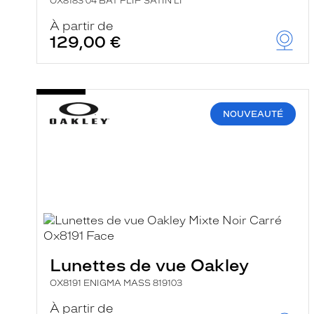
OX8183 04 BAT FLIP SATIN LI
e
r
À partir de
c
129,00 €
h
e
e
t
r
e
NOUVEAUTÉ
c
h
a
r
g
e
l
a
p
a
g
e
Lunettes de vue Oakley
OX8191 ENIGMA MASS 819103
À partir de