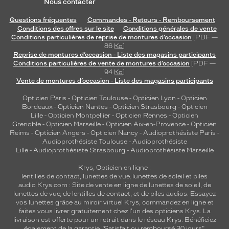
Nous contacter
Questions fréquentes
Commandes - Retours - Remboursement
Conditions des offres sur le site
Conditions générales de vente
Conditions particulières de reprise de montures d’occasion
[PDF —
86
Ko
]
Reprise de montures d’occasion - Liste des magasins participants
Conditions particulières de vente de montures d’occasion
[PDF —
94
Ko
]
Vente de montures d’occasion - Liste des magasins participants
Opticien Paris
-
Opticien Toulouse
-
Opticien Lyon
-
Opticien
Bordeaux
-
Opticien Nantes
-
Opticien Strasbourg
-
Opticien
Lille
-
Opticien Montpellier
-
Opticien Rennes
-
Opticien
Grenoble
-
Opticien Marseille
-
Opticien Aix-en-Provence
-
Opticien
Reims
-
Opticien Angers
-
Opticien Nancy
-
Audioprothésiste Paris
-
Audioprothésiste Toulouse
-
Audioprothésiste
Lille
-
Audioprothésiste Strasbourg
-
Audioprothésiste Marseille
Krys, Opticien en ligne :
lentilles de contact
,
lunettes de vue
,
lunettes de soleil
et
piles
audio
Krys.com : Site de vente en ligne de lunettes de soleil, de
lunettes de vue, de
lentilles de contact
, et de piles audios. Essayez
vos lunettes grâce au miroir virtuel Krys, commandez en ligne et
faites vous livrer gratuitement chez l'un des opticiens Krys. La
livraison est offerte pour un retrait dans le réseau Krys. Bénéficiez
également de la garantie "Satisfait ou remboursé 30 jours".