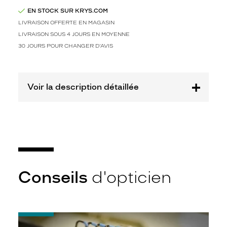
n
t
EN STOCK SUR KRYS.COM
u
LIVRAISON OFFERTE EN MAGASIN
r
LIVRAISON SOUS 4 JOURS EN MOYENNE
e
30 JOURS POUR CHANGER D'AVIS
,
a
s
s
Voir la description détaillée
o
c
i
é
e
a
u
x
Conseils
d'opticien
d
é
t
a
i
-
l
Quel