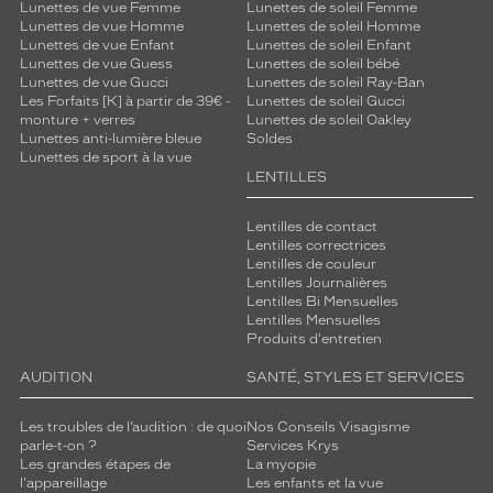
Lunettes de vue Femme
Lunettes de soleil Femme
Lunettes de vue Homme
Lunettes de soleil Homme
Lunettes de vue Enfant
Lunettes de soleil Enfant
Lunettes de vue Guess
Lunettes de soleil bébé
Lunettes de vue Gucci
Lunettes de soleil Ray-Ban
Les Forfaits [K] à partir de 39€ -
Lunettes de soleil Gucci
monture + verres
Lunettes de soleil Oakley
Lunettes anti-lumière bleue
Soldes
Lunettes de sport à la vue
LENTILLES
Lentilles de contact
Lentilles correctrices
Lentilles de couleur
Lentilles Journalières
Lentilles Bi Mensuelles
Lentilles Mensuelles
Produits d'entretien
AUDITION
SANTÉ, STYLES ET SERVICES
Les troubles de l’audition : de quoi
Nos Conseils Visagisme
parle-t-on ?
Services Krys
Les grandes étapes de
La myopie
l'appareillage
Les enfants et la vue