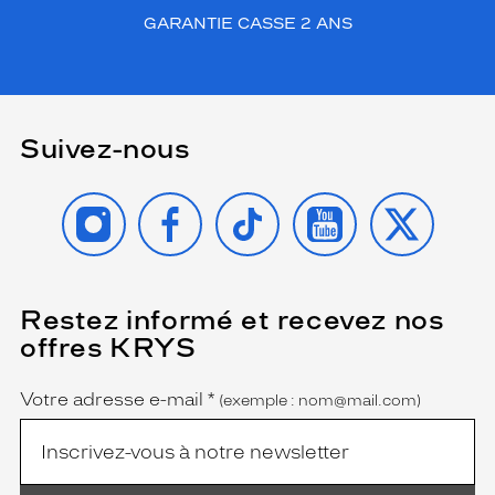
Ronde
Couleur
GARANTIE CASSE 2 ANS
de
la
monture
03
Suivez-nous
Exchange
R
Polish
INSTAGRAM
FACEBOOK
TIKTOK
YOUTUBE
X
Polarisant
Non
Type
de
Restez informé et recevez nos
(Ce
champ
verres
offres KRYS
est
Name
compatibles
obligatoire)
Votre adresse e-mail
*
Progressifs
(exemple : nom@mail.com)
Unifocaux
Type
de
montage