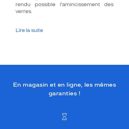
u
rendu possible l’amincissement des
n
verres.
c
o
n
Lire la suite
t
r
a
s
t
e
é
l
é
g
En magasin et en ligne, les mêmes
a
garanties !
n
t
.
Dimensions
de
la