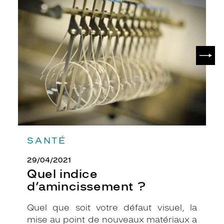
s
indice
d’amincissement
n
?
o
i
r
SUIV
s
d
e
s
b
r
a
n
c
SANTÉ
h
e
29/04/2021
s
Quel indice
,
d’amincissement ?
c
r
é
Quel que soit votre défaut visuel, la
e
mise au point de nouveaux matériaux a