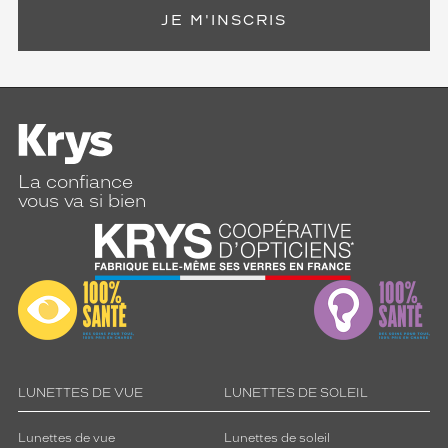
JE M'INSCRIS
Cerclé
Taille
de
monture
M
Matière
La confiance
Plastique
vous va si bien
Fournisseur
Luxottica
Marque
Oakley
LUNETTES DE VUE
LUNETTES DE SOLEIL
Lunettes de vue
Lunettes de soleil