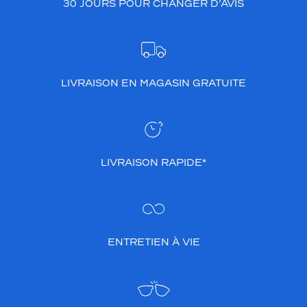
30 JOURS POUR CHANGER D’AVIS
monture
4 mm
5 mm
LIVRAISON EN MAGASIN GRATUITE
 mm
 mm
Détails
LIVRAISON RAPIDE*
techniques
Genre
Homme
Forme
ENTRETIEN À VIE
de
la
monture