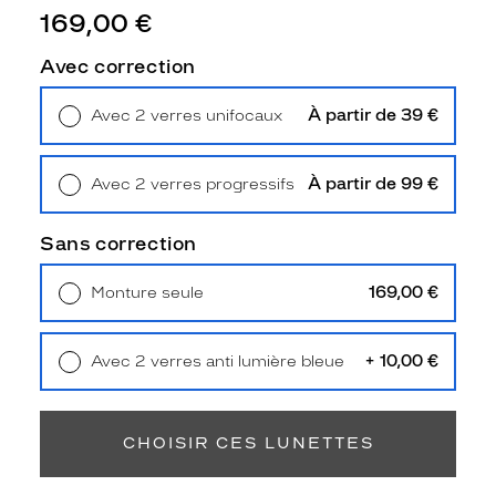
e
169,00 €
.
L
Avec correction
a
t
À partir de 39 €
Avec 2 verres unifocaux
r
Retrait en magasin
Offert
a
n
À partir de 99 €
Avec 2 verres progressifs
s
Retrait en magasin
Offert
p
a
Sans correction
r
e
169,00 €
Monture seule
n
Livraison à domicile
5,90 €
c
Retrait en magasin
Offert
e
+ 10,00 €
Avec 2 verres anti lumière bleue
d
Retrait en magasin
Offert
e
l
a
CHOISIR CES LUNETTES
m
o