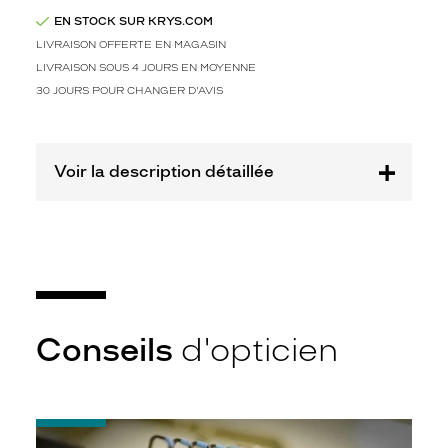
n
c
EN STOCK SUR KRYS.COM
é
LIVRAISON OFFERTE EN MAGASIN
.
LIVRAISON SOUS 4 JOURS EN MOYENNE
S
30 JOURS POUR CHANGER D'AVIS
e
s
l
i
Voir la description détaillée
g
n
e
s
é
p
u
r
Conseils
d'opticien
é
e
s
e
t
-
s
Quel