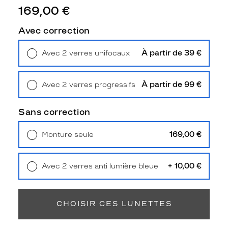
o
169,00 €
n
t
Avec correction
u
r
À partir de 39 €
Avec 2 verres unifocaux
e
Retrait en magasin
Offert
a
r
À partir de 99 €
Avec 2 verres progressifs
r
Retrait en magasin
Offert
o
n
Sans correction
d
i
169,00 €
Monture seule
e
Livraison à domicile
5,90 €
e
Retrait en magasin
Offert
n
+ 10,00 €
Avec 2 verres anti lumière bleue
g
Retrait en magasin
Offert
r
i
s
CHOISIR CES LUNETTES
f
o