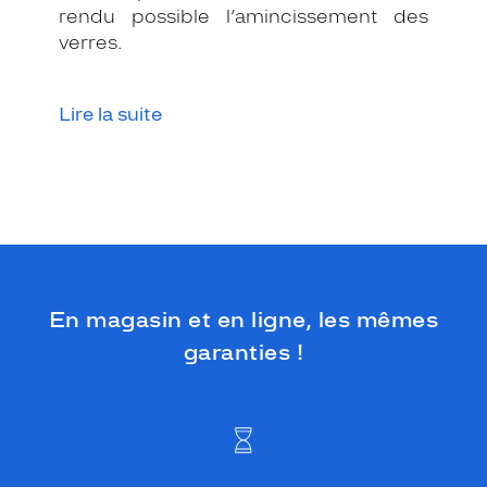
a
rendu possible l’amincissement des
n
verres.
c
h
e
Lire la suite
s
b
l
e
u
m
a
r
i
n
En magasin et en ligne, les mêmes
e
garanties !
,
f
o
n
t
d
?