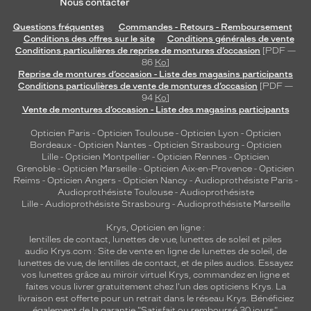
Nous contacter
M
Matière
Questions fréquentes
Commandes - Retours - Remboursement
Conditions des offres sur le site
Conditions générales de vente
Plastique
Conditions particulières de reprise de montures d’occasion
[PDF —
Fournisseur
86
Ko
]
Reprise de montures d’occasion - Liste des magasins participants
Conditions particulières de vente de montures d’occasion
[PDF —
Luxottica
94
Ko
]
Marque
Vente de montures d’occasion - Liste des magasins participants
Oakley
Opticien Paris
-
Opticien Toulouse
-
Opticien Lyon
-
Opticien
Bordeaux
-
Opticien Nantes
-
Opticien Strasbourg
-
Opticien
Lille
-
Opticien Montpellier
-
Opticien Rennes
-
Opticien
Grenoble
-
Opticien Marseille
-
Opticien Aix-en-Provence
-
Opticien
Reims
-
Opticien Angers
-
Opticien Nancy
-
Audioprothésiste Paris
-
Audioprothésiste Toulouse
-
Audioprothésiste
Lille
-
Audioprothésiste Strasbourg
-
Audioprothésiste Marseille
Krys, Opticien en ligne :
lentilles de contact
,
lunettes de vue
,
lunettes de soleil
et
piles
audio
Krys.com : Site de vente en ligne de lunettes de soleil, de
lunettes de vue, de
lentilles de contact
, et de piles audios. Essayez
vos lunettes grâce au miroir virtuel Krys, commandez en ligne et
faites vous livrer gratuitement chez l'un des opticiens Krys. La
livraison est offerte pour un retrait dans le réseau Krys. Bénéficiez
également de la garantie "Satisfait ou remboursé 30 jours".