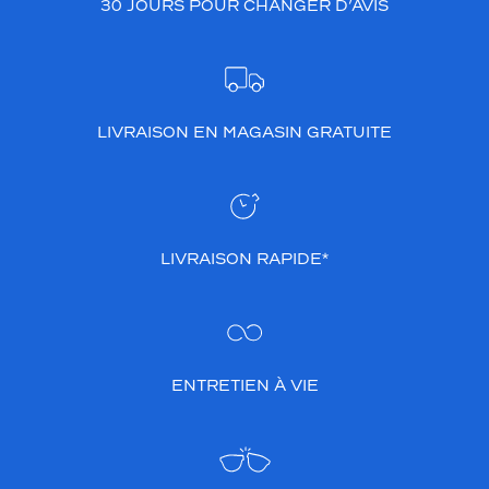
30 JOURS POUR CHANGER D’AVIS
e
l
l
e
u
n
LIVRAISON EN MAGASIN GRATUITE
c
h
o
i
x
p
LIVRAISON RAPIDE*
a
r
f
a
i
ENTRETIEN À VIE
t
p
o
u
r