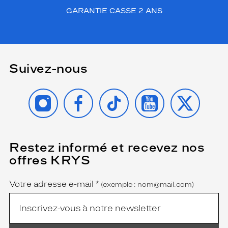
u
GARANTIE CASSE 2 ANS
n
s
t
y
l
Suivez-nous
e
à
l
INSTAGRAM
FACEBOOK
TIKTOK
YOUTUBE
X
a
f
o
i
s
Restez informé et recevez nos
(Ce
d
champ
offres KRYS
i
est
Name
obligatoire)
s
c
Votre adresse e-mail
*
(exemple : nom@mail.com)
r
e
t
e