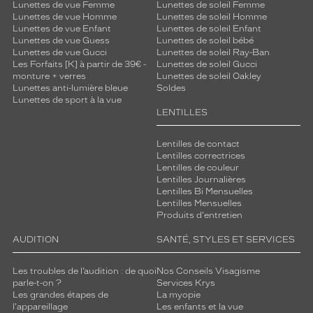
Lunettes de vue Femme
Lunettes de soleil Femme
Lunettes de vue Homme
Lunettes de soleil Homme
Lunettes de vue Enfant
Lunettes de soleil Enfant
Lunettes de vue Guess
Lunettes de soleil bébé
 mm
 mm
Lunettes de vue Gucci
Lunettes de soleil Ray-Ban
Les Forfaits [K] à partir de 39€ -
Lunettes de soleil Gucci
Détails
monture + verres
Lunettes de soleil Oakley
techniques
Lunettes anti-lumière bleue
Soldes
Lunettes de sport à la vue
LENTILLES
Genre
Homme
Lentilles de contact
Lentilles correctrices
Forme
Lentilles de couleur
de
Lentilles Journalières
la
Lentilles Bi Mensuelles
monture
Lentilles Mensuelles
Produits d'entretien
Ronde
AUDITION
SANTÉ, STYLES ET SERVICES
Couleur
de
la
Les troubles de l’audition : de quoi
Nos Conseils Visagisme
monture
parle-t-on ?
Services Krys
Les grandes étapes de
La myopie
l'appareillage
Les enfants et la vue
02