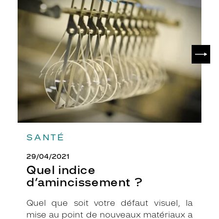
o
indice
d’amincissement
n
?
d
e
s
SUIV
i
g
n
,
a
i
n
s
i
SANTÉ
q
u
29/04/2021
e
Quel indice
s
d’amincissement ?
e
s
b
Quel que soit votre défaut visuel, la
r
mise au point de nouveaux matériaux a