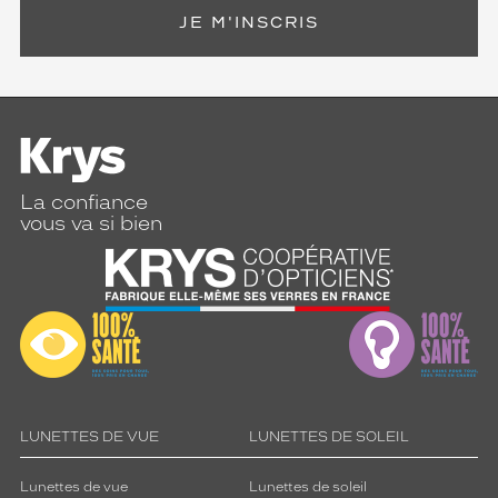
t
JE M'INSCRIS
s
o
p
h
i
s
t
i
La confiance
q
vous va si bien
u
é
.
Dimensions
de
la
monture
LUNETTES DE VUE
LUNETTES DE SOLEIL
4 mm
8 mm
Lunettes de vue
Lunettes de soleil