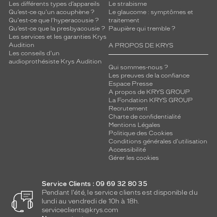
Les différents types d’appareils
Le strabisme
Exchange
Qu’est-ce qu'un acouphène ?
Le glaucome : symptômes et
R
Qu'est-ce que l'hyperacousie ?
traitement
Satin
Qu’est-ce que la presbyacousie ?
Paupière qui tremble ?
Polarisant
Les services et les garanties Krys
Audition
A PROPOS DE KRYS
Les conseils d'un
Non
audioprothésiste Krys Audition
Type
Qui sommes-nous ?
de
Les preuves de la confiance
Espace Presse
verres
A propos de KRYS GROUP
compatibles
La Fondation KRYS GROUP
Recrutement
Progressifs
Charte de confidentialité
Unifocaux
Mentions Légales
Politique des Cookies
Type
Conditions générales d'utilisation
de
Accessibilité
montage
Gérer les cookies
Cerclé
Taille
Service Clients : 09 69 32 80 35
de
Pendant l'été, le service clients est disponible du
lundi au vendredi de 10h à 18h.
monture
serviceclients@krys.com