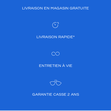
p
LIVRAISON EN MAGASIN GRATUITE
o
r
t
e
r
q
LIVRAISON RAPIDE*
u
e
l
q
u
e
ENTRETIEN À VIE
s
o
i
t
v
o
GARANTIE CASSE 2 ANS
t
r
e