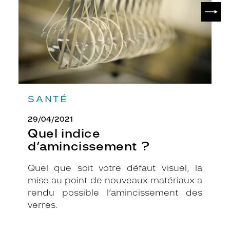
SUIV
s
p
l
u
s
f
o
n
c
SANTÉ
é
a
29/04/2021
u
n
Quel indice
i
d’amincissement ?
v
e
Quel que soit votre défaut visuel, la
a
mise au point de nouveaux matériaux a
u
d
rendu possible l’amincissement des
e
verres.
s
b