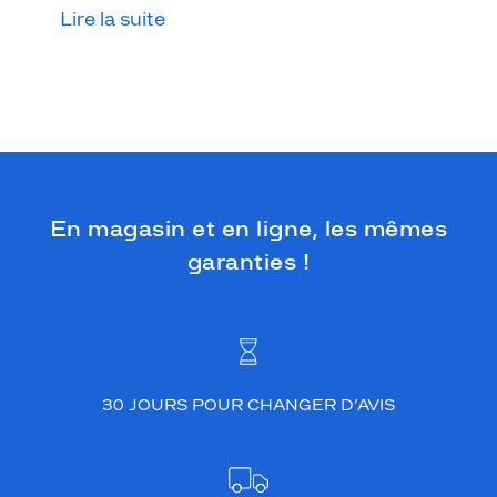
r
Lire la suite
a
n
c
h
e
s
,
t
o
En magasin et en ligne, les mêmes
u
j
garanties !
o
u
r
s
f
a
c
30 JOURS POUR CHANGER D’AVIS
i
l
e
à