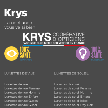
p
a
r
f
a
La confiance
i
vous va si bien
t
e
m
e
n
t
a
u
x
v
LUNETTES DE VUE
LUNETTES DE SOLEIL
i
s
Lunettes de vue
Lunettes de soleil
a
Lunettes de vue Femme
Lunettes de soleil Femme
g
Lunettes de vue Homme
Lunettes de soleil Homme
e
Lunettes de vue Enfant
Lunettes de soleil Enfant
Lunettes de vue Guess
Lunettes de soleil bébé
s
Lunettes de vue Gucci
Lunettes de soleil Ray-Ban
r