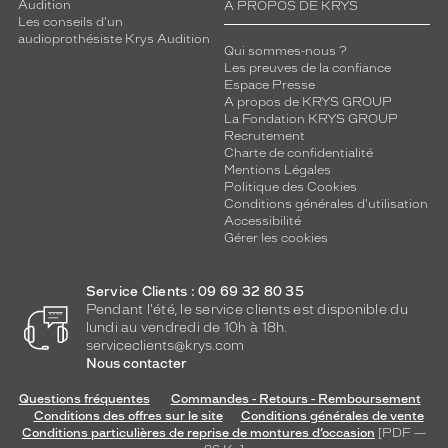
u
Audition
A PROPOS DE KRYS
Les conseils d'un
c
audioprothésiste Krys Audition
t
Qui sommes-nous ?
u
Les preuves de la confiance
r
Espace Presse
A propos de KRYS GROUP
e
La Fondation KRYS GROUP
r
Recrutement
.
Charte de confidentialité
Mentions Légales
Dimensions
Politique des Cookies
de
Conditions générales d'utilisation
la
Accessibilité
monture
Gérer les cookies
Service Clients : 09 69 32 80 35
Pendant l'été, le service clients est disponible du
3 mm
0 mm
lundi au vendredi de 10h à 18h.
serviceclients@krys.com
Nous contacter
Questions fréquentes
Commandes - Retours - Remboursement
 mm
 mm
Conditions des offres sur le site
Conditions générales de vente
Conditions particulières de reprise de montures d’occasion
[PDF —