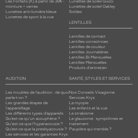
Progressifs
Les Forfaits [K] à partir de 39€ -
Lunettes de soleil Gucci
monture + verres
Lunettes de soleil Oakley
Unifocaux
Lunettes anti-lumière bleue
Soldes
Type
Lunettes de sport à la vue
de
LENTILLES
montage
Lentilles de contact
Cerclé
Lentilles correctrices
Taille
Lentilles de couleur
de
Lentilles Journalières
monture
Lentilles Bi Mensuelles
Lentilles Mensuelles
Produits d'entretien
S
Matière
AUDITION
SANTÉ, STYLES ET SERVICES
Plastique
Les troubles de l’audition : de quoi
Nos Conseils Visagisme
Fournisseur
parle-t-on ?
Services Krys
Les grandes étapes de
La myopie
Luxottica
l'appareillage
Les enfants et la vue
Marque
Les différents types d’appareils
Le strabisme
Oakley
Qu’est-ce qu'un acouphène ?
Le glaucome : symptômes et
Qu'est-ce que l'hyperacousie ?
traitement
Qu’est-ce que la presbyacousie ?
Paupière qui tremble ?
Les services et les garanties Krys