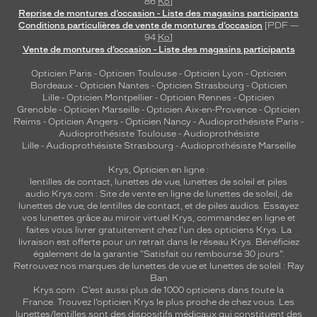
86
Ko
]
Reprise de montures d’occasion - Liste des magasins participants
Conditions particulières de vente de montures d’occasion
[PDF —
94
Ko
]
Vente de montures d’occasion - Liste des magasins participants
Opticien Paris
-
Opticien Toulouse
-
Opticien Lyon
-
Opticien
Bordeaux
-
Opticien Nantes
-
Opticien Strasbourg
-
Opticien
Lille
-
Opticien Montpellier
-
Opticien Rennes
-
Opticien
Grenoble
-
Opticien Marseille
-
Opticien Aix-en-Provence
-
Opticien
Reims
-
Opticien Angers
-
Opticien Nancy
-
Audioprothésiste Paris
-
Audioprothésiste Toulouse
-
Audioprothésiste
Lille
-
Audioprothésiste Strasbourg
-
Audioprothésiste Marseille
Krys, Opticien en ligne :
lentilles de contact
,
lunettes de vue
,
lunettes de soleil
et
piles
audio
Krys.com : Site de vente en ligne de lunettes de soleil, de
lunettes de vue, de
lentilles de contact
, et de piles audios. Essayez
vos lunettes grâce au miroir virtuel Krys, commandez en ligne et
faites vous livrer gratuitement chez l'un des opticiens Krys. La
livraison est offerte pour un retrait dans le réseau Krys. Bénéficiez
également de la garantie "Satisfait ou remboursé 30 jours".
Retrouvez nos marques de lunettes de vue et
lunettes de soleil : Ray
Ban
Krys.com : C’est aussi plus de 1000 opticiens dans toute la
France.
Trouvez l’opticien Krys le plus proche de chez vous
. Les
lunettes/lentilles sont des dispositifs médicaux qui constituent des