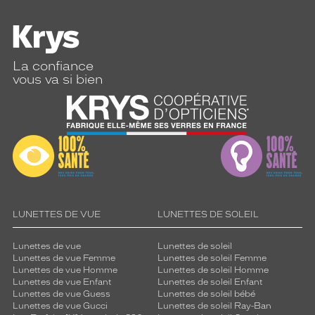
Forme
de
la
monture
La confiance
vous va si bien
Ronde
Couleur
de
la
monture
810504
Pitchman
R
Polarisant
LUNETTES DE VUE
LUNETTES DE SOLEIL
Non
Lunettes de vue
Lunettes de soleil
Type
Lunettes de vue Femme
Lunettes de soleil Femme
de
Lunettes de vue Homme
Lunettes de soleil Homme
verres
Lunettes de vue Enfant
Lunettes de soleil Enfant
compatibles
Lunettes de vue Guess
Lunettes de soleil bébé
Lunettes de vue Gucci
Lunettes de soleil Ray-Ban