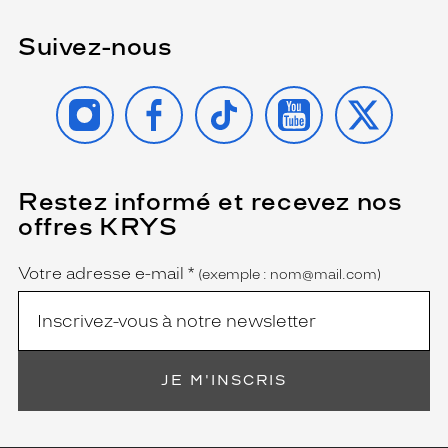
i
.
Suivez-nous
Dimensions
de
INSTAGRAM
FACEBOOK
TIKTOK
YOUTUBE
X
la
monture
Restez informé et recevez nos
(Ce
5 mm
0 mm
champ
offres KRYS
est
Name
obligatoire)
Votre adresse e-mail
*
(exemple : nom@mail.com)
 mm
 mm
Détails
techniques
JE M'INSCRIS
Genre
Homme