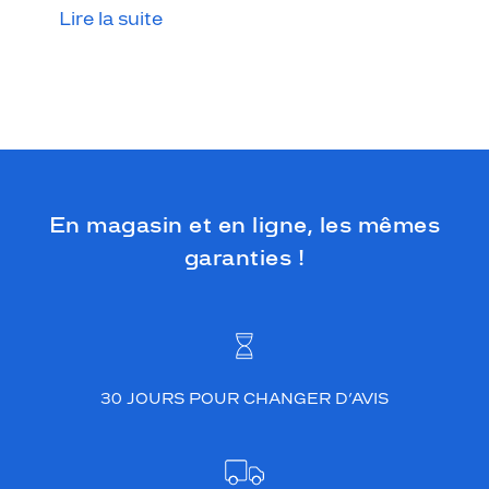
l
Lire la suite
a
r
e
c
h
e
r
c
h
En magasin et en ligne, les mêmes
e
d
garanties !
'
u
n
e
p
a
i
30 JOURS POUR CHANGER D’AVIS
r
e
d
e