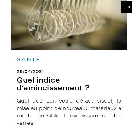
SUIV
e
y
i
d
é
a
l
e
p
SANTÉ
o
u
29/04/2021
r
l
Quel indice
e
d’amincissement ?
s
h
Quel que soit votre défaut visuel, la
o
mise au point de nouveaux matériaux a
m
m
rendu possible l’amincissement des
e
verres.
s
à