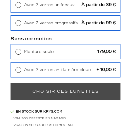
a
À partir de 39 €
Avec 2 verres unifocaux
u
Retrait en magasin
Offert
x
b
À partir de 99 €
Avec 2 verres progressifs
r
Retrait en magasin
Offert
a
n
Sans correction
c
h
179,00 €
Monture seule
e
Livraison à domicile
5,90 €
s
Retrait en magasin
Offert
b
+ 10,00 €
Avec 2 verres anti lumière bleue
i
Retrait en magasin
Offert
c
o
l
CHOISIR CES LUNETTES
o
r
e
EN STOCK SUR KRYS.COM
s
LIVRAISON OFFERTE EN MAGASIN
n
o
LIVRAISON SOUS 4 JOURS EN MOYENNE