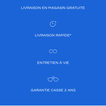
l
LIVRAISON EN MAGASIN GRATUITE
u
n
e
t
t
e
LIVRAISON RAPIDE*
s
d
e
v
u
e
ENTRETIEN À VIE
d
e
r
n
i
e
GARANTIE CASSE 2 ANS
r
c
r