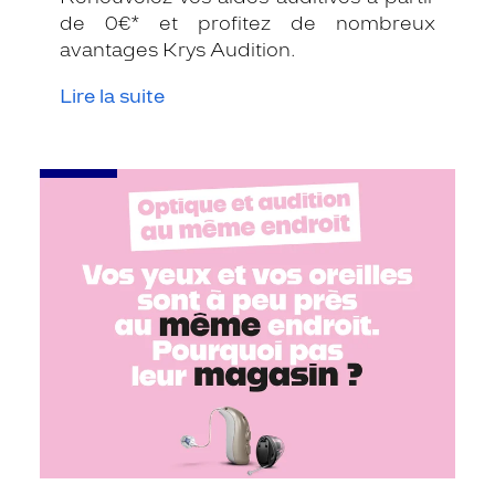
de 0€* et profitez de nombreux
avantages Krys Audition.
Lire la suite
-
Renouvelez
vos
aides
auditives