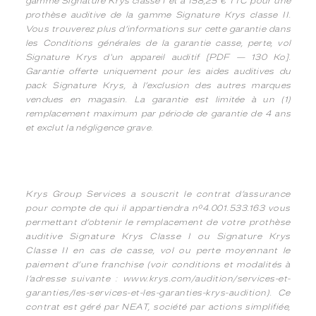
gamme Signature Krys classe I et à 158,25 € TTC pour une
prothèse auditive de la gamme Signature Krys classe II.
Vous trouverez plus d’informations sur cette garantie dans
les Conditions générales de la garantie casse, perte, vol
Signature Krys d'un appareil auditif [PDF — 130 Ko].
Garantie offerte uniquement pour les aides auditives du
pack Signature Krys, à l’exclusion des autres marques
vendues en magasin. La garantie est limitée à un (1)
remplacement maximum par période de garantie de 4 ans
et exclut la négligence grave.
Krys Group Services a souscrit le contrat d’assurance
pour compte de qui il appartiendra n°4.001.533.163 vous
permettant d’obtenir le remplacement de votre prothèse
auditive Signature Krys Classe I ou Signature Krys
Classe II en cas de casse, vol ou perte moyennant le
paiement d’une franchise (voir conditions et modalités à
l’adresse suivante : www.krys.com/audition/services-et-
garanties/les-services-et-les-garanties-krys-audition). Ce
contrat est géré par NEAT, société par actions simplifiée,