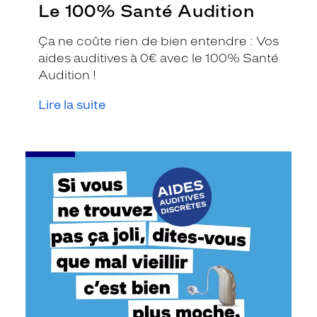
Le 100% Santé Audition
Ça ne coûte rien de bien entendre : Vos
aides auditives à 0€ avec le 100% Santé
Audition !
Lire la suite
-
Aides
auditives
discrètes