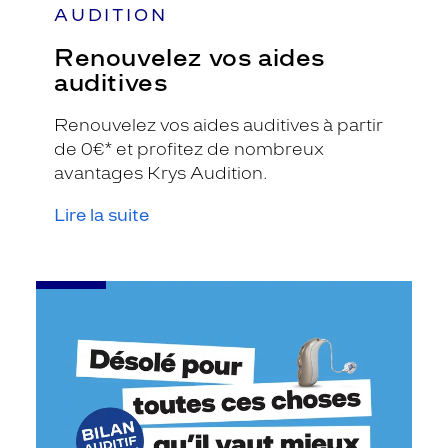
AUDITION
Renouvelez vos aides
auditives
Renouvelez vos aides auditives à partir
de 0€* et profitez de nombreux
avantages Krys Audition.
Lire la suite
-
Bilan
auditif
gratuit*