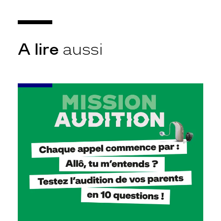
A lire
aussi
-
Leur
audition
mérite
votre
attention