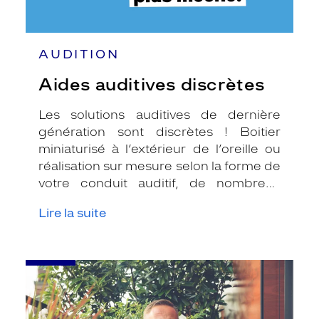
AUDITION
Aides auditives discrètes
Les solutions auditives de dernière
génération sont discrètes ! Boitier
miniaturisé à l’extérieur de l’oreille ou
réalisation sur mesure selon la forme de
votre conduit auditif, de nombreux
coloris permettent même de choisir
Lire la suite
celui qui s’harmonise le mieux à votre
couleur de cheveux ou de lunettes pour
une discrétion optimale !
-
Aides
auditives
connectées