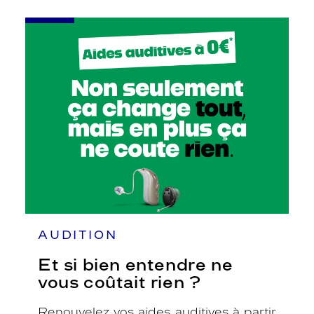
-
Et
si
bien
entendre
ne
vous
coûtait
rien
?
AUDITION
Et si bien entendre ne
vous coûtait rien ?
Renouvelez vos aides auditives à partir