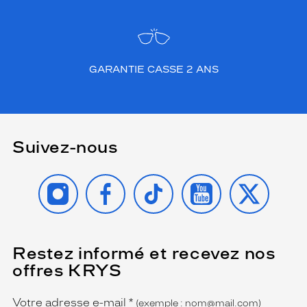
GARANTIE CASSE 2 ANS
Suivez-nous
INSTAGRAM
FACEBOOK
TIKTOK
YOUTUBE
X
Restez informé et recevez nos
(Ce
champ
offres KRYS
est
Name
obligatoire)
Votre adresse e-mail
*
(exemple : nom@mail.com)