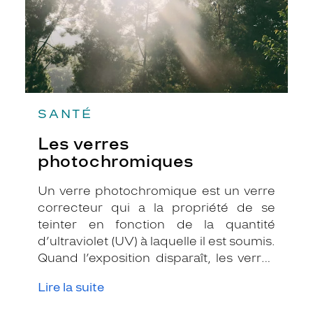
SANTÉ
Les verres
photochromiques
Un verre photochromique est un verre
correcteur qui a la propriété de se
teinter en fonction de la quantité
d’ultraviolet (UV) à laquelle il est soumis.
Quand l’exposition disparaît, les verres
retrouvent petit à petit leur
Lire la suite
transparence initiale. Ces verres
s’adaptent automatiquement pour