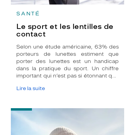
SANTÉ
Le sport et les lentilles de
contact
Selon une étude américaine, 63% des
porteurs de lunettes estiment que
porter des lunettes est un handicap
dans la pratique du sport. Un chiffre
important qui n’est pas si étonnant que
ça. En effet, les lunettes associées au
Lire la suite
sport peuvent être assez
contraignantes. Heureusement, il
existe une solution de substitution : les
-
lentilles de contact.
Montures
solaires
:
toujours