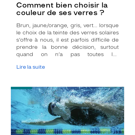
Comment bien choisir la
couleur de ses verres ?
Brun, jaune/orange, gris, vert… lorsque
le choix de la teinte des verres solaires
s’offre à nous, il est parfois difficile de
prendre la bonne décision, surtout
quand on n’a pas toutes les
informations nécessaires. Les opticiens
Lire la suite
Krys sont là pour vous conseiller et
apporter leur expertise afin que vous
fassiez le bon choix en fonction de
-
votre amétropie et/ou de l’activité
Pratiquer
sportive pratiquée.
des
sports
nautiques
quand
on
porte
des