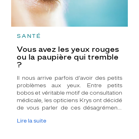
?
SANTÉ
Vous avez les yeux rouges
ou la paupière qui tremble
?
Il nous arrive parfois d’avoir des petits
problèmes aux yeux. Entre petits
bobos et véritable motif de consultation
médicale, les opticiens Krys ont décidé
de vous parler de ces désagréments
quotidiens qui peuvent être très
Lire la suite
gênants. Voici les réponses à deux
questions fréquentes que vous vous
posez. On vous explique tout !