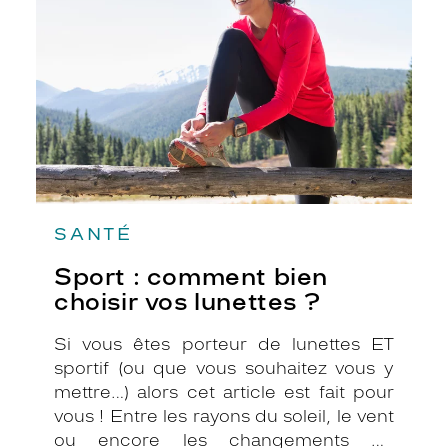
bien
le roi de la glisse ! Mais savez-vous
choisir
comment bien protéger vos yeux à la
vos
montagne ?
lunettes
?
SANTÉ
Sport : comment bien
choisir vos lunettes ?
Si vous êtes porteur de lunettes ET
sportif (ou que vous souhaitez vous y
mettre…) alors cet article est fait pour
vous ! Entre les rayons du soleil, le vent
ou encore les changements de