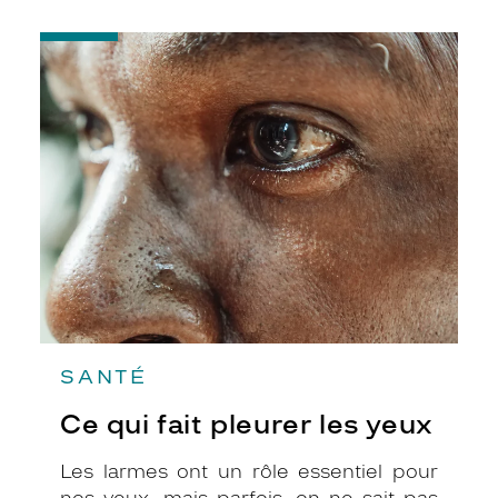
améliorer votre confort visuel selon les
-
changements de luminosité et ils
Ce
s’adaptent à tous les types de monture !
qui
fait
pleurer
les
yeux
SANTÉ
Ce qui fait pleurer les yeux
Les larmes ont un rôle essentiel pour