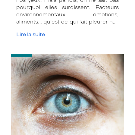
nos yeux, mais parfois, on ne sait pas
pourquoi elles surgissent. Facteurs
environnementaux, émotions,
aliments… qu’est-ce qui fait pleurer nos
yeux ?
Lire la suite
-
Yeux
rouges
:
causes
et
conseils