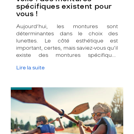
spécifiques existent pour
vous !
Aujourd’hui, les montures sont
déterminantes dans le choix des
lunettes. Le côté esthétique est
important, certes, mais saviez-vous qu’il
existe des montures spécifiques
adaptées au cyclisme et à la voile ?
Lire la suite
-
Pourquoi
choisir
les
verres
polarisants
?