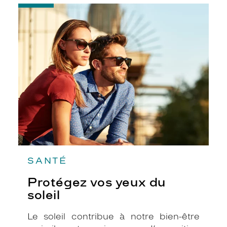
-
Protégez
vos
yeux
du
soleil
SANTÉ
Protégez vos yeux du
soleil
Le soleil contribue à notre bien-être