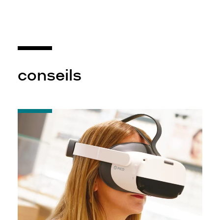
conseils
-
Casque
VR
Krys
x
Eyesoft