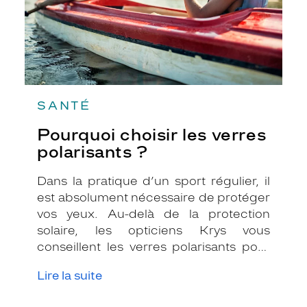
SANTÉ
Pourquoi choisir les verres
polarisants ?
Dans la pratique d’un sport régulier, il
est absolument nécessaire de protéger
vos yeux. Au-delà de la protection
solaire, les opticiens Krys vous
conseillent les verres polarisants pour
les activités sportives en extérieur, que
Lire la suite
ce soit le vélo, la voile, le ski ou encore le
sport automobile afin d’obtenir une