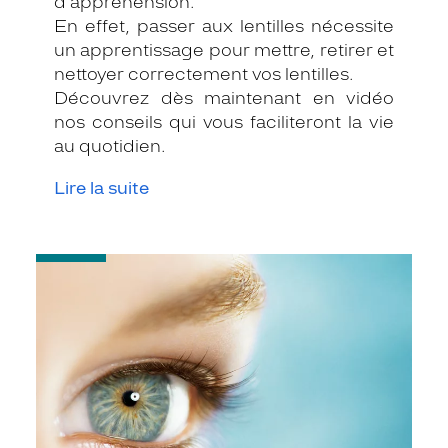
d'appréhension.
En effet, passer aux lentilles nécessite
un apprentissage pour mettre, retirer et
nettoyer correctement vos lentilles.
Découvrez dès maintenant en vidéo
nos conseils qui vous faciliteront la vie
au quotidien.
Lire la suite
-
Vous
avez
les
yeux
rouges
ou
la
paupière
qui
tremble