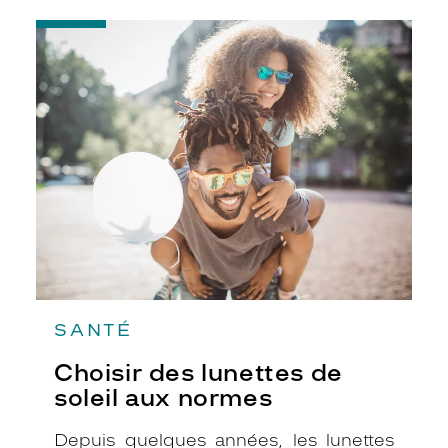
vision parfaite.
-
Choisir
des
lunettes
de
soleil
aux
normes
SANTÉ
Choisir des lunettes de
soleil aux normes
Depuis quelques années, les lunettes