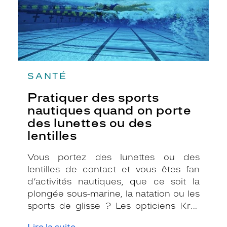
lunettes
ou
des
lentilles
SANTÉ
Pratiquer des sports
nautiques quand on porte
des lunettes ou des
lentilles
Vous portez des lunettes ou des
lentilles de contact et vous êtes fan
d’activités nautiques, que ce soit la
plongée sous-marine, la natation ou les
sports de glisse ? Les opticiens Krys
ont des solutions pour que vous