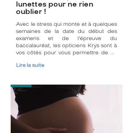
lunettes pour ne rien
oublier !
Avec le stress qui monte et à quelques
semaines de la date du début des
examens et de l’épreuve du
baccalauréat, les opticiens Krys sont à
vos côtés pour vous permettre de ne
rien oublier. En tant que partenaire
Lire la suite
optique, on vous a préparé une «
check-list » rien que pour vos yeux !
-
On
m’a
dit
qu’on
pouvait
avoir
des
problèmes