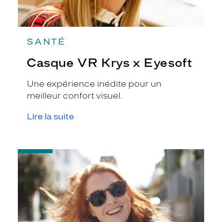
SANTÉ
Casque VR Krys x Eyesoft
Une expérience inédite pour un
meilleur confort visuel.
Lire la suite
-
Notice
d'utilisation
de
votre
paire
de
lunettes