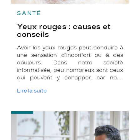
SANTÉ
Yeux rouges : causes et
conseils
Avoir les yeux rouges peut conduire à
une sensation d'inconfort ou à des
douleurs. Dans notre société
informatisée, peu nombreux sont ceux
qui peuvent y échapper, car nous
passons tous de nombreuses heures
Lire la suite
devant des écrans, quels qu’ils soient.
Ce trouble visuel n’est bien souvent
qu’une irritation passagère de l’œil.
-
Nous verrons dans cet article quelles
Top
en sont les principales causes et les
des
différents moyens d’y remédier afin d’y
métiers
où
remédier.