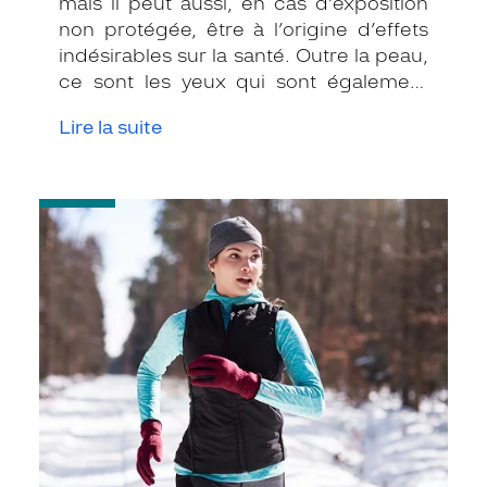
mais il peut aussi, en cas d’exposition
non protégée, être à l’origine d’effets
indésirables sur la santé. Outre la peau,
ce sont les yeux qui sont également
très exposés aux rayonnements
Lire la suite
ultraviolets (UV). Même si le soleil se fait
discret ou que le temps est couvert, il
est donc impératif de les protéger en
-
ville, à la mer, à la montagne, lors de
Le
toutes les activités en extérieur.
sport
et
les
lentilles
de
contact