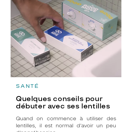
Quelques
conseils
pour
débuter
avec
ses
lentilles
SANTÉ
Quelques conseils pour
débuter avec ses lentilles
Quand on commence à utiliser des
lentilles, il est normal d'avoir un peu