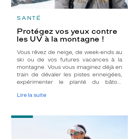
SANTÉ
Protégez vos yeux contre
les UV à la montagne !
Vous rêvez de neige, de week-ends au
ski ou de vos futures vacances à la
montagne. Vous vous imaginez déjà en
train de dévaler les pistes enneigées,
expérimenter le planté du bâton,
déguster une fondue savoyarde ou
Lire la suite
devant le feu qui crépite dans la
cheminée en buvant une tasse de
chocolat chaud ! Vous avez acheté
-
votre combinaison de ski, vos gants,
Sport
votre bonnet, Vous pensez donc être
:
prêt pour affronter l’altitude et devenir
comment