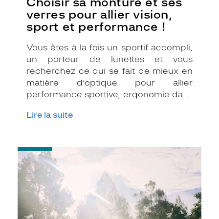
Choisir sa monture et ses
verres pour allier vision,
sport et performance !
Vous êtes à la fois un sportif accompli,
un porteur de lunettes et vous
recherchez ce qui se fait de mieux en
matière d’optique pour allier
performance sportive, ergonomie dans
les mouvements et confort visuel !
Lire la suite
Parmi les choix qui s’offrent à vous,
vous hésitez toujours entre les
différentes montures et de verres
-
correcteurs adaptés. Les opticiens
Les
Krys répondent présents pour vous
verres
apporter toute leur connaissance et
photochromiques
leur savoir-faire afin de vous aider à
mieux vous dépasser !