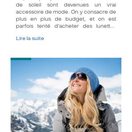
de soleil sont devenues un vrai
accessoire de mode. On y consacre de
plus en plus de budget, et on est
parfois tenté d'acheter des lunettes
moins chères, sans vérifier si elles sont
Lire la suite
bien aux normes. Que vous achetiez sur
internet, en boutique, ou partout
ailleurs, voici quelques conseils pour
-
vous aider à bien choisir vos solaires !
Protégez
vos
yeux
contre
les
UV
à
la
montagne
!