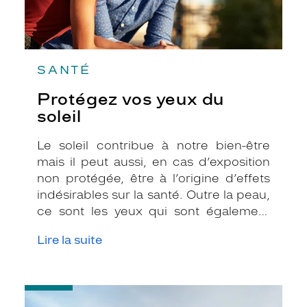
SANTÉ
Protégez vos yeux du
soleil
Le soleil contribue à notre bien-être
mais il peut aussi, en cas d’exposition
non protégée, être à l’origine d’effets
indésirables sur la santé. Outre la peau,
ce sont les yeux qui sont également
très exposés aux rayonnements
Lire la suite
ultraviolets (UV). Même si le soleil se fait
discret ou que le temps est couvert, il
est donc impératif de les protéger en
-
ville, à la mer, à la montagne, lors de
Montures