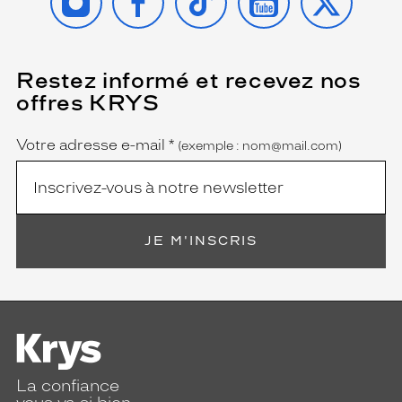
Restez informé et recevez nos
(Ce
champ
offres KRYS
est
Name
obligatoire)
Votre adresse e-mail
*
(exemple : nom@mail.com)
JE M'INSCRIS
La confiance