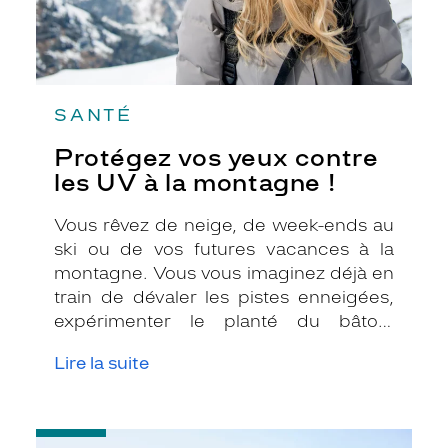
SANTÉ
Protégez vos yeux contre
les UV à la montagne !
Vous rêvez de neige, de week-ends au
ski ou de vos futures vacances à la
montagne. Vous vous imaginez déjà en
train de dévaler les pistes enneigées,
expérimenter le planté du bâton,
déguster une fondue savoyarde ou
Lire la suite
devant le feu qui crépite dans la
cheminée en buvant une tasse de
chocolat chaud ! Vous avez acheté
-
votre combinaison de ski, vos gants,