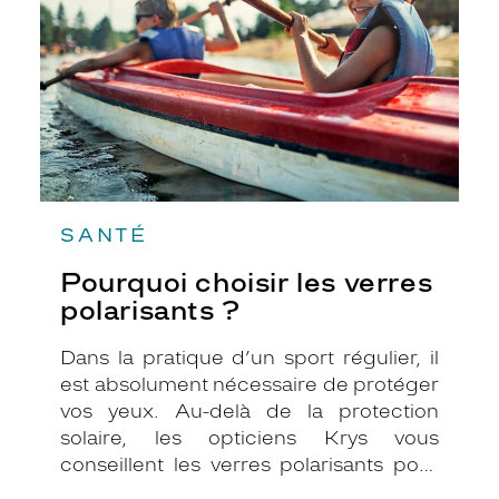
polarisants
?
SANTÉ
Pourquoi choisir les verres
polarisants ?
Dans la pratique d’un sport régulier, il
est absolument nécessaire de protéger
vos yeux. Au-delà de la protection
solaire, les opticiens Krys vous
conseillent les verres polarisants pour
les activités sportives en extérieur, que