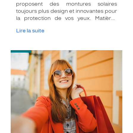
proposent des montures solaires
toujours plus design et innovantes pour
la protection de vos yeux. Matières
novatrices ou fonctions high-tech, on
Lire la suite
vous présente deux marques qui
proposent des lunettes de ski dernier
cri.
-
Comment
bien
choisir
la
couleur
de
ses
verres
?