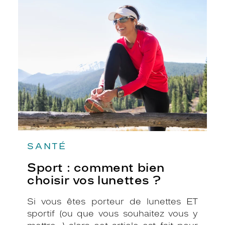
Sport
votre bonnet, Vous pensez donc être
:
prêt pour affronter l’altitude et devenir
comment
bien
le roi de la glisse ! Mais savez-vous
choisir
comment bien protéger vos yeux à la
vos
montagne ?
lunettes
?
SANTÉ
Sport : comment bien
choisir vos lunettes ?
Si vous êtes porteur de lunettes ET
sportif (ou que vous souhaitez vous y