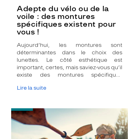
Adepte du vélo ou de la
voile : des montures
spécifiques existent pour
vous !
Aujourd’hui, les montures sont
déterminantes dans le choix des
lunettes. Le côté esthétique est
important, certes, mais saviez-vous qu’il
existe des montures spécifiques
adaptées au cyclisme et à la voile ?
Lire la suite
-
Pourquoi
choisir
les
verres