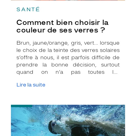
SANTÉ
Comment bien choisir la
couleur de ses verres ?
Brun, jaune/orange, gris, vert… lorsque
le choix de la teinte des verres solaires
s’offre à nous, il est parfois difficile de
prendre la bonne décision, surtout
quand on n’a pas toutes les
informations nécessaires. Les opticiens
Lire la suite
Krys sont là pour vous conseiller et
apporter leur expertise afin que vous
fassiez le bon choix en fonction de
-
votre amétropie et/ou de l’activité
Pratiquer
sportive pratiquée.
des
sports
nautiques
quand