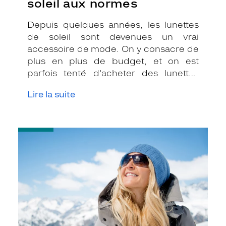
soleil aux normes
Depuis quelques années, les lunettes
de soleil sont devenues un vrai
accessoire de mode. On y consacre de
plus en plus de budget, et on est
parfois tenté d'acheter des lunettes
moins chères, sans vérifier si elles sont
Lire la suite
bien aux normes. Que vous achetiez sur
internet, en boutique, ou partout
ailleurs, voici quelques conseils pour
-
vous aider à bien choisir vos solaires !
Protégez
vos
yeux
contre
les
UV
à
la
montagne
!