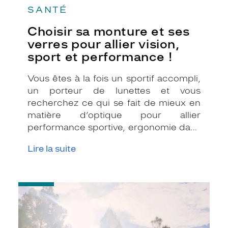
SANTÉ
Choisir sa monture et ses
verres pour allier vision,
sport et performance !
Vous êtes à la fois un sportif accompli,
un porteur de lunettes et vous
recherchez ce qui se fait de mieux en
matière d’optique pour allier
performance sportive, ergonomie dans
les mouvements et confort visuel !
Lire la suite
Parmi les choix qui s’offrent à vous,
vous hésitez toujours entre les
différentes montures et de verres
-
correcteurs adaptés. Les opticiens
Les
Krys répondent présents pour vous
verres
apporter toute leur connaissance et
photochromiques
leur savoir-faire afin de vous aider à