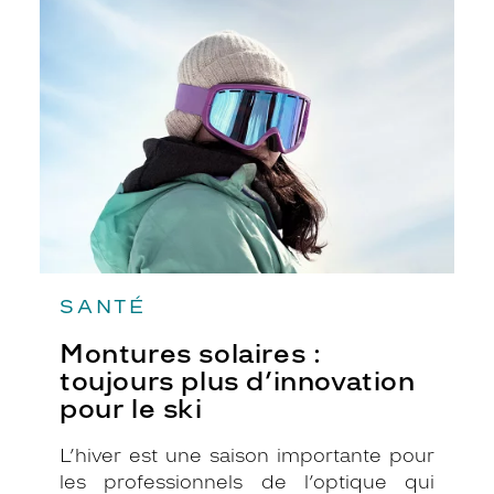
toutes les activités en extérieur.
solaires
:
toujours
plus
d’innovation
pour
le
ski
SANTÉ
Montures solaires :
toujours plus d’innovation
pour le ski
L’hiver est une saison importante pour
les professionnels de l’optique qui