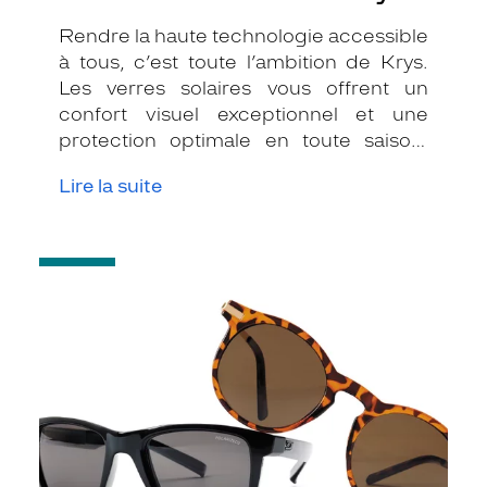
Rendre la haute technologie accessible
à tous, c’est toute l’ambition de Krys.
Les verres solaires vous offrent un
confort visuel exceptionnel et une
protection optimale en toute saison.
Indices de protection, teintes
Lire la suite
originales, formes de verres
audacieuses…
-
Entretenir
vos
lunettes
de
soleil