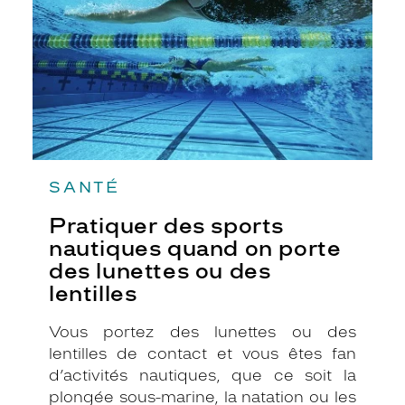
on
porte
des
lunettes
ou
des
lentilles
SANTÉ
Pratiquer des sports
nautiques quand on porte
des lunettes ou des
lentilles
Vous portez des lunettes ou des
lentilles de contact et vous êtes fan
d’activités nautiques, que ce soit la
plongée sous-marine, la natation ou les