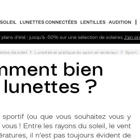
SOLEIL
LUNETTES CONNECTÉES
LENTILLES
AUDITION
plans d'été : jusqu’à -50% sur une sélection de solaires
J'en pro
ettes de soleil
Lunettes et pratique du sport en extérieur
Sport :
omment bien
 lunettes ?
 sportif (ou que vous souhaitez vous y
 vous ! Entre les rayons du soleil, le vent
tures, il n’est pas toujours évident de