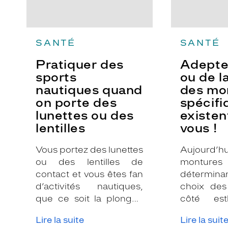
pour
vous
!
SANTÉ
SANTÉ
Pratiquer des
Adepte
sports
ou de la
nautiques quand
des mo
on porte des
spécifi
lunettes ou des
existen
lentilles
vous !
Vous portez des lunettes
Aujourd
ou des lentilles de
montu
contact et vous êtes fan
détermina
d’activités nautiques,
choix des
que ce soit la plongée
côté est
sous-marine, la natation
important,
Lire la suite
Lire la suit
ou les sports de glisse ?
saviez-vou