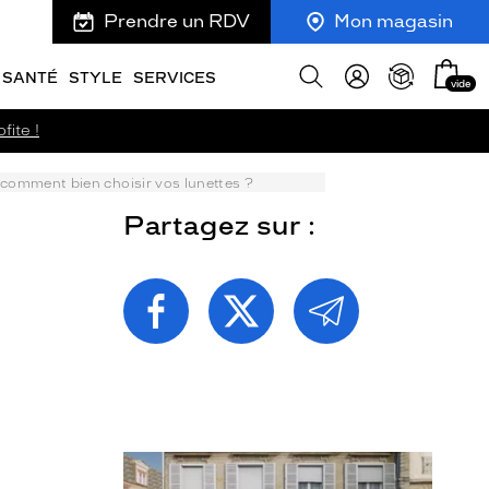
Prendre un RDV
Mon magasin
Mon
Afficher
SANTÉ
STYLE
SERVICES
vide
panie
la
recherche
fite !
 comment bien choisir vos lunettes ?
Partagez sur :
PARTAGEZ
PARTAGEZ
PARTAGEZ
CETTE
CETTE
CETTE
PAGE
PAGE
PAGE
SUR
SUR
PAR
FACEBOOK
TWITTER
E-
MAIL