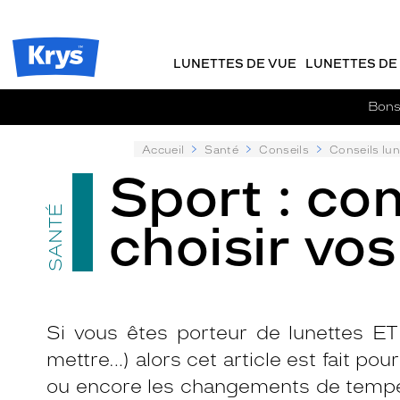
m
J
ER AU
TENU
y
e
CIPAL
Opticien
K
r
Krys
r
e
LUNETTES DE VUE
LUNETTES DE 
-
y
-
s
c
La
Bons 
o
confiance
m
vous
m
Accueil
Santé
Conseils
Conseils lun
va
a
Sport : c
si
n
bien
d
SANTÉ
choisir vos
e
Si vous êtes porteur de lunettes ET
mettre…) alors cet article est fait pour
ou encore les changements de tempéra