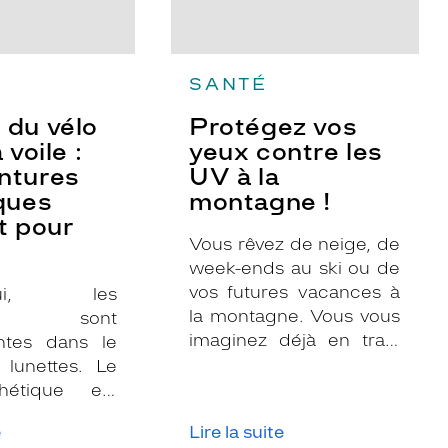
SANTÉ
 du vélo
Protégez vos
 voile :
yeux contre les
ntures
UV à la
ques
montagne !
t pour
Vous rêvez de neige, de
week-ends au ski ou de
vos futures vacances à
’hui, les
la montagne. Vous vous
res sont
imaginez déjà en train
ntes dans le
de dévaler les pistes
 lunettes. Le
enneigées,
hétique est
expérimenter le planté
 certes, mais
e
Lire la suite
du bâton, déguster une
s qu’il existe