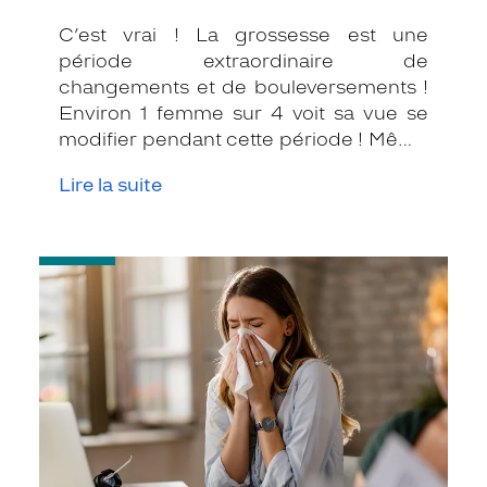
C’est vrai ! La grossesse est une
période extraordinaire de
changements et de bouleversements !
Environ 1 femme sur 4 voit sa vue se
modifier pendant cette période ! Même
si on peut lire le bonheur dans vos yeux,
Lire la suite
les modifications hormonales et
circulatoires sont telles qu’elles
peuvent agir sur votre vue !
-
Je
suis
allergique
au
pollen
!
Comment
prendre
soin
de
mes