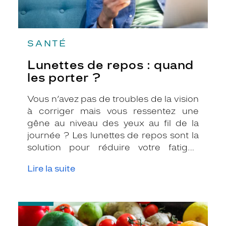
SANTÉ
Lunettes de repos : quand
les porter ?
Vous n’avez pas de troubles de la vision
à corriger mais vous ressentez une
gêne au niveau des yeux au fil de la
journée ? Les lunettes de repos sont la
solution pour réduire votre fatigue
visuelle. Si vous vous demandez à
Lire la suite
quelles occasions les porter, suivez nos
conseils !
-
Les
aliments