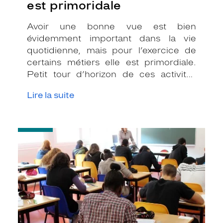
est primoridale
Avoir une bonne vue est bien
évidemment important dans la vie
quotidienne, mais pour l’exercice de
certains métiers elle est primordiale.
Petit tour d’horizon de ces activités
professionnelles où l’acuité visuelle est
Lire la suite
essentielle pour bien les exercer.
-
Bac
et
exams,
à
vos
lunettes
pour
ne
rien
oublier