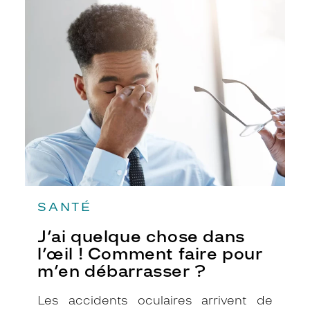
population française souffre d’une
J’ai
maladie allergique.
quelque
chose
dans
l’œil
!
Comment
faire
pour
m’en
débarrasser
?
SANTÉ
J’ai quelque chose dans
l’œil ! Comment faire pour
m’en débarrasser ?
Les accidents oculaires arrivent de