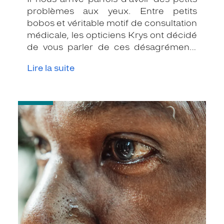
problèmes aux yeux. Entre petits
bobos et véritable motif de consultation
médicale, les opticiens Krys ont décidé
de vous parler de ces désagréments
quotidiens qui peuvent être très
Lire la suite
gênants. Voici les réponses à deux
questions fréquentes que vous vous
posez. On vous explique tout !
-
Ce
qui
fait
pleurer
les
yeux