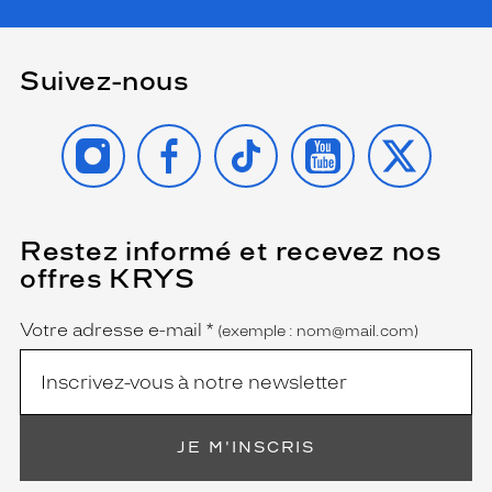
Suivez-nous
INSTAGRAM
FACEBOOK
TIKTOK
YOUTUBE
X
Restez informé et recevez nos
(Ce
champ
offres KRYS
est
Name
obligatoire)
Votre adresse e-mail
*
(exemple : nom@mail.com)
JE M'INSCRIS