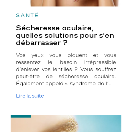
SANTÉ
Sécheresse oculaire,
quelles solutions pour s’en
débarrasser ?
Vos yeux vous piquent et vous
ressentez le besoin irrépressible
d’enlever vos lentilles ? Vous souffrez
peut-être de sécheresse oculaire.
Également appelé « syndrome de l’œil
sec », ce trouble est très fréquent et
Lire la suite
répandu en France puisqu’il toucherait
près de 4 millions de personnes.
-
La
couleur