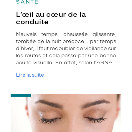
SANTÉ
L’œil au cœur de la
conduite
Mauvais temps, chaussée glissante,
tombée de la nuit précoce… par temps
d’hiver, il faut redoubler de vigilance sur
les routes et cela passe par une bonne
acuité visuelle. En effet, selon l’ASNAV
(Association pour L’amélioration de la
Lire la suite
Vue), plus de 90% des décisions et des
gestes nécessaires à la conduite
proviennent de la vue et pourtant,
-
encore 22% des conducteurs ne
Repos
mettent jamais leurs lunettes au volant.
des
Pour votre sécurité, voici un rappel de
yeux
:
quelques conseils à suivre :
les
exercices