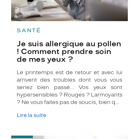
yeux
?
SANTÉ
Je suis allergique au pollen
! Comment prendre soin
de mes yeux ?
Le printemps est de retour et avec lui
arrivent des troubles dont vous vous
seriez bien passé… Vos yeux sont
hypersensibles ? Rouges ? Larmoyants
? Ne vous faites pas de soucis, bien que
gênantes et parfois pesantes sur le
Lire la suite
moral, ces allergies sont très
fréquentes au sein de la population. En
effet, on estime que 20 à 25% de la
-