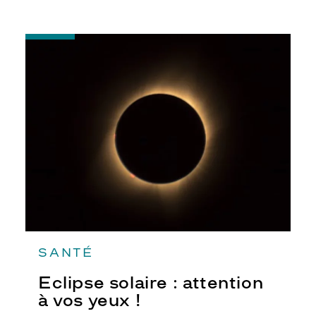
-
Eclipse
solaire
:
attention
à
vos
yeux
!
SANTÉ
Eclipse solaire : attention
à vos yeux !