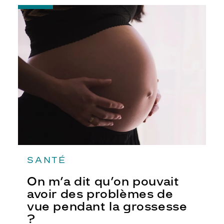
-
On
m’a
dit
qu’on
pouvait
avoir
des
problèmes
de
vue
pendant
la
grossesse
?
SANTÉ
On m’a dit qu’on pouvait
avoir des problèmes de
vue pendant la grossesse
?