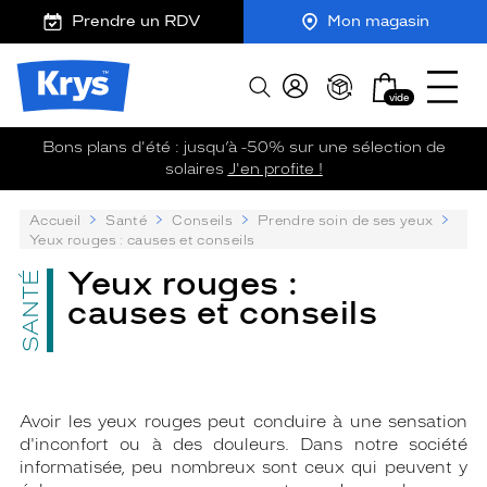
m
J
Ouvrir
ER AU
Prendre un RDV
Mon magasin
TENU
y
e
le
CIPAL
K
r
menu
Opticien
r
e
Mon
Afficher
Krys
y
-
vide
panier
la
-
s
c
recherche
La
o
Bons plans d'été : jusqu’à -50% sur une sélection de
confiance
m
solaires
J'en profite !
vous
m
va
a
P
Accueil
Santé
Conseils
Prendre soin de ses yeux
n
si
su
Yeux rouges : causes et conseils
d
bien
:
e
Yeux rouges :
SANTÉ
causes et conseils
Avoir les yeux rouges peut conduire à une sensation
d'inconfort ou à des douleurs. Dans notre société
informatisée, peu nombreux sont ceux qui peuvent y