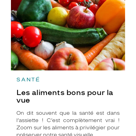
bons
pour
la
vue
SANTÉ
Les aliments bons pour la
vue
On dit souvent que la santé est dans
l’assiette ! C’est complètement vrai !
Zoom sur les aliments à privilégier pour
préserver notre santé visuelle.