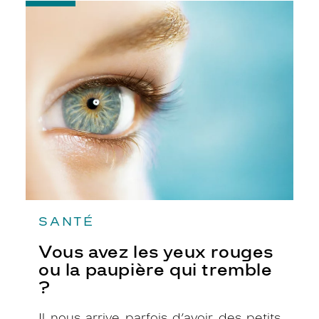
-
Vous
avez
les
yeux
rouges
ou
la
paupière
qui
tremble
?
SANTÉ
Vous avez les yeux rouges
ou la paupière qui tremble
?
Il nous arrive parfois d’avoir des petits