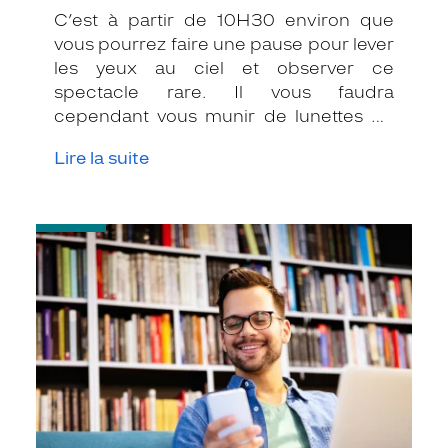
C’est à partir de 10H30 environ que
vous pourrez faire une pause pour lever
les yeux au ciel et observer ce
spectacle rare. Il vous faudra
cependant vous munir de lunettes de
protection « spéciales éclipse » car
Lire la suite
l’observation de ce phénomène est
extrêmement dangereuse pour vos
yeux !
-
Lunettes
de
repos
:
quand
les
porter
?