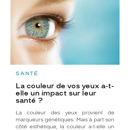
de
vos
yeux
a-
t-
elle
un
impact
sur
leur
santé
?
SANTÉ
La couleur de vos yeux a-t-
elle un impact sur leur
santé ?
La couleur des yeux provient de
marqueurs génétiques. Mais à part son
côté esthétique, la couleur a-t-elle un