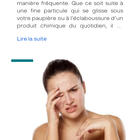
manière fréquente. Que ce soit suite à
une fine particule qui se glisse sous
votre paupière ou à l’éclaboussure d’un
produit chimique du quotidien, il va
falloir agir vite, mais pas de n’importe
Lire la suite
quelle manière ! Voici quelques
conseils pour vous aider à traiter vos
symptômes sans les aggraver.
-
Sécheresse
oculaire,
quelles
solutions
pour
s’en
débarrasser
?