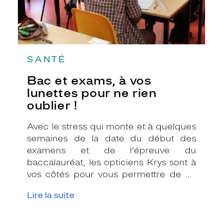
!
SANTÉ
Bac et exams, à vos
lunettes pour ne rien
oublier !
Avec le stress qui monte et à quelques
semaines de la date du début des
examens et de l’épreuve du
baccalauréat, les opticiens Krys sont à
vos côtés pour vous permettre de ne
rien oublier. En tant que partenaire
Lire la suite
optique, on vous a préparé une «
check-list » rien que pour vos yeux !