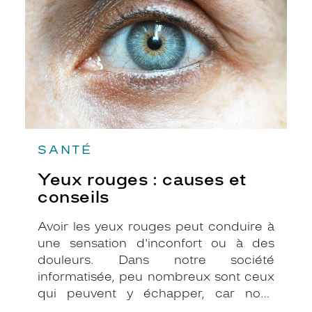
et
conseils
SANTÉ
Yeux rouges : causes et
conseils
Avoir les yeux rouges peut conduire à
une sensation d'inconfort ou à des
douleurs. Dans notre société
informatisée, peu nombreux sont ceux
qui peuvent y échapper, car nous
passons tous de nombreuses heures