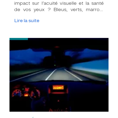
impact sur l’acuité visuelle et la santé
de vos yeux ? Bleus, verts, marron,
yeux clairs ou yeux foncés, on vous dit
Lire la suite
quoi surveiller.
-
L’œil
au
cœur
de
la
conduite