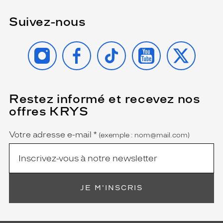
Suivez-nous
INSTAGRAM
FACEBOOK
TIKTOK
YOUTUBE
X
Restez informé et recevez nos
(Ce
champ
offres KRYS
est
Name
obligatoire)
Votre adresse e-mail
*
(exemple : nom@mail.com)
JE M'INSCRIS