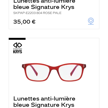
Lunettes anti-lumière
h
e
bleue Signature Krys
r
c
SKPAP-E2203 804 ROSE PALE
h
35,00 €
e
e
t
r
e
c
h
a
r
g
e
l
a
p
a
g
e
Lunettes anti-lumière
bleue Signature Krys