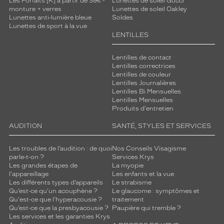
Les Forfaits [K] à partir de 39€ -
Lunettes de soleil Gucci
monture + verres
Lunettes de soleil Oakley
Lunettes anti-lumière bleue
Soldes
Lunettes de sport à la vue
LENTILLES
Lentilles de contact
Lentilles correctrices
Lentilles de couleur
Lentilles Journalières
Lentilles Bi Mensuelles
Lentilles Mensuelles
Produits d'entretien
AUDITION
SANTÉ, STYLES ET SERVICES
Les troubles de l’audition : de quoi
Nos Conseils Visagisme
parle-t-on ?
Services Krys
Les grandes étapes de
La myopie
l'appareillage
Les enfants et la vue
Les différents types d’appareils
Le strabisme
Qu’est-ce qu'un acouphène ?
Le glaucome : symptômes et
Qu'est-ce que l'hyperacousie ?
traitement
Qu’est-ce que la presbyacousie ?
Paupière qui tremble ?
Les services et les garanties Krys