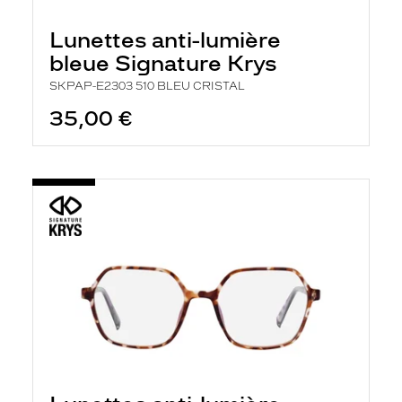
e
l
Lunettes anti-lumière
a
n
bleue Signature Krys
c
e
SKPAP-E2303 510 BLEU CRISTAL
a
35,00 €
u
t
o
m
a
t
i
q
u
e
m
e
n
t
l
a
r
e
c