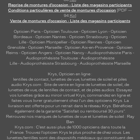
Reprise de montures d’occasion - Liste des magasins participants
Conditions particulières de vente de montures d’occasion
[PDF —
94
Ko
]
Vente de montures d’occasion - Liste des magasins participants
Opticien Paris
-
Opticien Toulouse
-
Opticien Lyon
-
Opticien
Bordeaux
-
Opticien Nantes
-
Opticien Strasbourg
-
Opticien
Lille
-
Opticien Montpellier
-
Opticien Rennes
-
Opticien
Grenoble
-
Opticien Marseille
-
Opticien Aix-en-Provence
-
Opticien
Reims
-
Opticien Angers
-
Opticien Nancy
-
Audioprothésiste Paris
-
Audioprothésiste Toulouse
-
Audioprothésiste
Lille
-
Audioprothésiste Strasbourg
-
Audioprothésiste Marseille
Krys, Opticien en ligne :
lentilles de contact
,
lunettes de vue
,
lunettes de soleil
et
piles
audio
Krys.com : Site de vente en ligne de lunettes de soleil, de
lunettes de vue, de
lentilles de contact
, et de piles audios. Essayez
vos lunettes grâce au miroir virtuel Krys, commandez en ligne et
faites vous livrer gratuitement chez l'un des opticiens Krys. La
livraison est offerte pour un retrait dans le réseau Krys. Bénéficiez
également de la garantie "Satisfait ou remboursé 30 jours".
Retrouvez nos marques de lunettes de vue et
lunettes de soleil : Ray
Ban
Krys.com : C’est aussi plus de 1000 opticiens dans toute la
France.
Trouvez l’opticien Krys le plus proche de chez vous
. Les
lunettes/lentilles sont des dispositifs médicaux qui constituent des