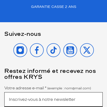
GARANTIE CASSE 2 ANS
Suivez-nous
INSTAGRAM
FACEBOOK
TIKTOK
YOUTUBE
X
Restez informé et recevez nos
(Ce
champ
offres KRYS
est
Name
obligatoire)
Votre adresse e-mail
*
(exemple : nom@mail.com)