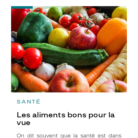
-
Les
aliments
bons
pour
la
vue
SANTÉ
Les aliments bons pour la
vue
On dit souvent que la santé est dans