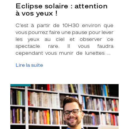
Eclipse solaire : attention
à vos yeux !
C’est à partir de 10H30 environ que
vous pourrez faire une pause pour lever
les yeux au ciel et observer ce
spectacle rare. Il vous faudra
cependant vous munir de lunettes de
protection « spéciales éclipse » car
Lire la suite
l’observation de ce phénomène est
extrêmement dangereuse pour vos
yeux !
-
Lunettes
de
repos
:
quand
les
porter
?