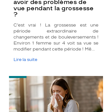
avoir des problèmes de
vue pendant la grossesse
?
C’est vrai ! La grossesse est une
période extraordinaire de
changements et de bouleversements !
Environ 1 femme sur 4 voit sa vue se
modifier pendant cette période ! Même
si on peut lire le bonheur dans vos yeux,
Lire la suite
les modifications hormonales et
circulatoires sont telles qu’elles
peuvent agir sur votre vue !
-
Je
suis
allergique
au
pollen
!
Comment