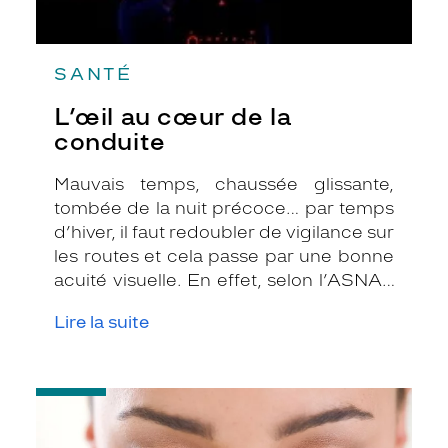
SANTÉ
L’œil au cœur de la
conduite
Mauvais temps, chaussée glissante,
tombée de la nuit précoce… par temps
d’hiver, il faut redoubler de vigilance sur
les routes et cela passe par une bonne
acuité visuelle. En effet, selon l’ASNAV
(Association pour L’amélioration de la
Lire la suite
Vue), plus de 90% des décisions et des
gestes nécessaires à la conduite
proviennent de la vue et pourtant,
-
encore 22% des conducteurs ne
Repos
mettent jamais leurs lunettes au volant.
des