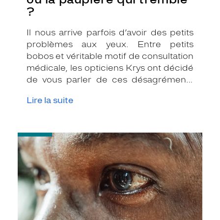
?
Il nous arrive parfois d’avoir des petits
problèmes aux yeux. Entre petits
bobos et véritable motif de consultation
médicale, les opticiens Krys ont décidé
de vous parler de ces désagréments
quotidiens qui peuvent être très
Lire la suite
gênants. Voici les réponses à deux
questions fréquentes que vous vous
posez. On vous explique tout !
-
Ce
qui
fait
pleurer
les
yeux