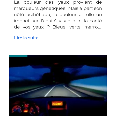
La couleur des yeux provient de
marqueurs génétiques. Mais à part son
côté esthétique, la couleur a-t-elle un
impact sur l’acuité visuelle et la santé
de vos yeux ? Bleus, verts, marron,
yeux clairs ou yeux foncés, on vous dit
Lire la suite
quoi surveiller.
-
L’œil
au
cœur
de
la
conduite