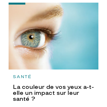
-
La
couleur
de
vos
yeux
a-
t-
elle
un
impact
sur
leur
santé
?
SANTÉ
La couleur de vos yeux a-t-
elle un impact sur leur
santé ?