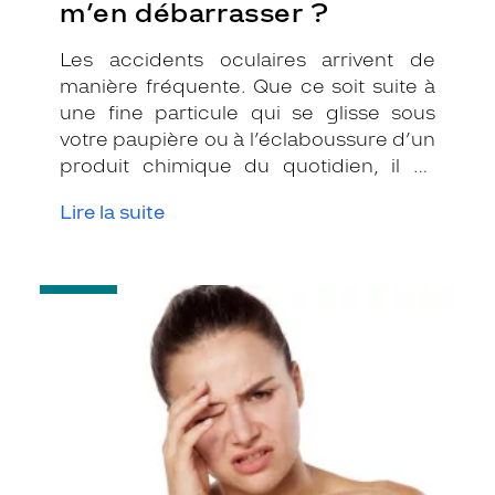
m’en débarrasser ?
Les accidents oculaires arrivent de
manière fréquente. Que ce soit suite à
une fine particule qui se glisse sous
votre paupière ou à l’éclaboussure d’un
produit chimique du quotidien, il va
falloir agir vite, mais pas de n’importe
Lire la suite
quelle manière ! Voici quelques
conseils pour vous aider à traiter vos
symptômes sans les aggraver.
-
Sécheresse
oculaire,
quelles
solutions
pour
s’en
débarrasser
?