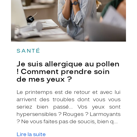
prendre
soin
de
mes
yeux
?
SANTÉ
Je suis allergique au pollen
! Comment prendre soin
de mes yeux ?
Le printemps est de retour et avec lui
arrivent des troubles dont vous vous
seriez bien passé… Vos yeux sont
hypersensibles ? Rouges ? Larmoyants
? Ne vous faites pas de soucis, bien que
gênantes et parfois pesantes sur le
Lire la suite
moral, ces allergies sont très