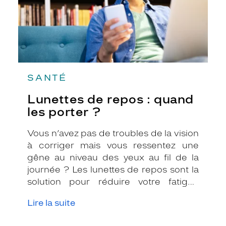
SANTÉ
Lunettes de repos : quand
les porter ?
Vous n’avez pas de troubles de la vision
à corriger mais vous ressentez une
gêne au niveau des yeux au fil de la
journée ? Les lunettes de repos sont la
solution pour réduire votre fatigue
visuelle. Si vous vous demandez à
Lire la suite
quelles occasions les porter, suivez nos
conseils !