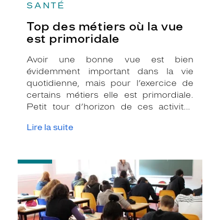
SANTÉ
Top des métiers où la vue
est primoridale
Avoir une bonne vue est bien
évidemment important dans la vie
quotidienne, mais pour l’exercice de
certains métiers elle est primordiale.
Petit tour d’horizon de ces activités
professionnelles où l’acuité visuelle est
Lire la suite
essentielle pour bien les exercer.
-
Bac
et
exams,
à
vos
lunettes