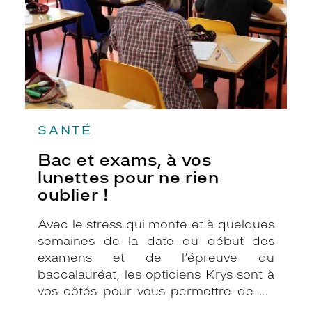
pour
ne
rien
oublier
!
SANTÉ
Bac et exams, à vos
lunettes pour ne rien
oublier !
Avec le stress qui monte et à quelques
semaines de la date du début des
examens et de l’épreuve du
baccalauréat, les opticiens Krys sont à
vos côtés pour vous permettre de ne
rien oublier. En tant que partenaire