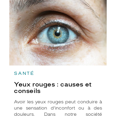
Yeux
rouges
:
causes
et
conseils
SANTÉ
Yeux rouges : causes et
conseils
Avoir les yeux rouges peut conduire à
une sensation d'inconfort ou à des
douleurs. Dans notre société