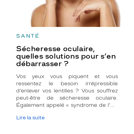
SANTÉ
Sécheresse oculaire,
quelles solutions pour s’en
débarrasser ?
Vos yeux vous piquent et vous
ressentez le besoin irrépressible
d’enlever vos lentilles ? Vous souffrez
peut-être de sécheresse oculaire.
Également appelé « syndrome de l’œil
sec », ce trouble est très fréquent et
Lire la suite
répandu en France puisqu’il toucherait
près de 4 millions de personnes.