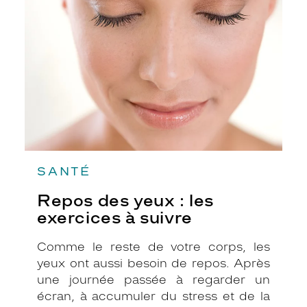
Pour votre sécurité, voici un rappel de
yeux
:
quelques conseils à suivre :
les
exercices
à
suivre
SANTÉ
Repos des yeux : les
exercices à suivre
Comme le reste de votre corps, les
yeux ont aussi besoin de repos. Après
une journée passée à regarder un
écran, à accumuler du stress et de la