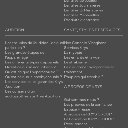
Lentilles de couleur
Lentilles Journalières
Lentilles Bi Mensuelles
Lentilles Mensuelles
Produits d'entretien
AUDITION
SANTÉ, STYLES ET SERVICES
Les troubles de l’audition : de quoi
Nos Conseils Visagisme
parle-t-on ?
Services Krys
Les grandes étapes de
La myopie
l'appareillage
Les enfants et la vue
Les différents types d’appareils
Le strabisme
Qu’est-ce qu'un acouphène ?
Le glaucome : symptômes et
Qu'est-ce que l'hyperacousie ?
traitement
Qu’est-ce que la presbyacousie ?
Paupière qui tremble ?
Les services et les garanties Krys
Audition
A PROPOS DE KRYS
Les conseils d'un
audioprothésiste Krys Audition
Qui sommes-nous ?
Les preuves de la confiance
Espace Presse
A propos de KRYS GROUP
La Fondation KRYS GROUP
Recrutement