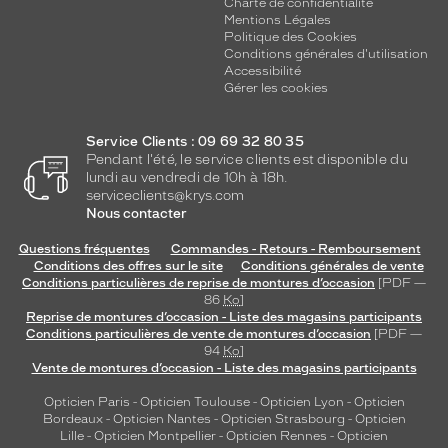
Charte de confidentialité
Mentions Légales
Politique des Cookies
Conditions générales d'utilisation
Accessibilité
Gérer les cookies
Service Clients : 09 69 32 80 35
Pendant l'été, le service clients est disponible du
lundi au vendredi de 10h à 18h.
serviceclients@krys.com
Nous contacter
Questions fréquentes
Commandes - Retours - Remboursement
Conditions des offres sur le site
Conditions générales de vente
Conditions particulières de reprise de montures d’occasion
[PDF —
86
Ko
]
Reprise de montures d’occasion - Liste des magasins participants
Conditions particulières de vente de montures d’occasion
[PDF —
94
Ko
]
Vente de montures d’occasion - Liste des magasins participants
Opticien Paris
-
Opticien Toulouse
-
Opticien Lyon
-
Opticien
Bordeaux
-
Opticien Nantes
-
Opticien Strasbourg
-
Opticien
Lille
-
Opticien Montpellier
-
Opticien Rennes
-
Opticien