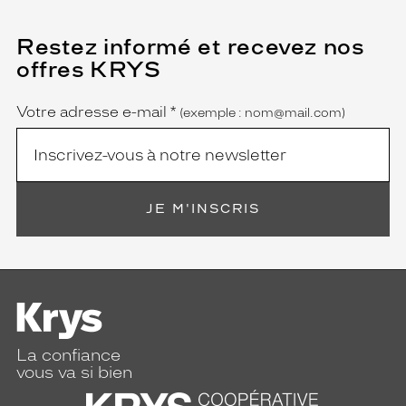
Restez informé et recevez nos
(Ce
champ
offres KRYS
est
Name
obligatoire)
Votre adresse e-mail
*
(exemple : nom@mail.com)
JE M'INSCRIS
La confiance
vous va si bien