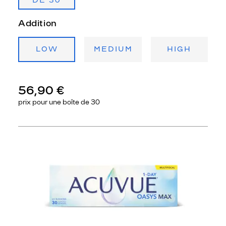
DE 30
Addition
LOW
MEDIUM
HIGH
56,90 €
prix pour une
boîte de 30
Précédent
Sui