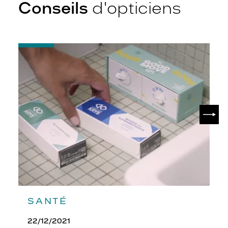
Conseils
d'opticiens
-
Quelques
conseils
pour
débuter
avec
ses
SUIV
lentilles
SANTÉ
22/12/2021