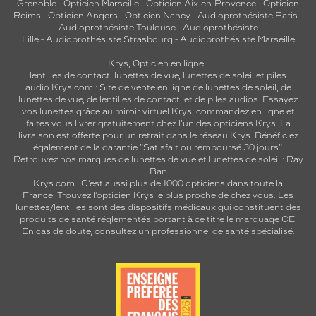
Grenoble
-
Opticien Marseille
-
Opticien Aix-en-Provence
-
Opticien
Reims
-
Opticien Angers
-
Opticien Nancy
-
Audioprothésiste Paris
-
Audioprothésiste Toulouse
-
Audioprothésiste
Lille
-
Audioprothésiste Strasbourg
-
Audioprothésiste Marseille
Krys, Opticien en ligne :
lentilles de contact
,
lunettes de vue
,
lunettes de soleil
et
piles
audio
Krys.com : Site de vente en ligne de lunettes de soleil, de
lunettes de vue, de
lentilles de contact
, et de piles audios. Essayez
vos lunettes grâce au miroir virtuel Krys, commandez en ligne et
faites vous livrer gratuitement chez l'un des opticiens Krys. La
livraison est offerte pour un retrait dans le réseau Krys. Bénéficiez
également de la garantie "Satisfait ou remboursé 30 jours".
Retrouvez nos marques de lunettes de vue et
lunettes de soleil : Ray
Ban
Krys.com : C’est aussi plus de 1000 opticiens dans toute la
France.
Trouvez l’opticien Krys le plus proche de chez vous
. Les
lunettes/lentilles sont des dispositifs médicaux qui constituent des
produits de santé réglementés portant à ce titre le marquage CE.
En cas de doute, consultez un professionnel de santé spécialisé.