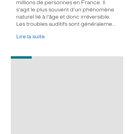
millions de personnes en France. Il
s'agit le plus souvent d'un phénomène
naturel lié à l'âge et donc irréversible.
Les troubles auditifs sont généralement
détectés par l’entourage de la
Lire la suite
personne atteinte qui aura tendance à
faire répéter ou à demander à parler
plus fort pour compenser sa perte
-
auditive."
Préserver
votre
capital
auditif