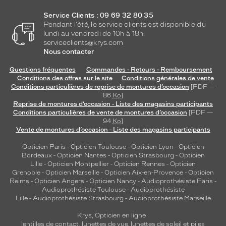
Service Clients : 09 69 32 80 35
Pendant l'été, le service clients est disponible du
lundi au vendredi de 10h à 18h.
serviceclients@krys.com
Nous contacter
Questions fréquentes
Commandes - Retours - Remboursement
Conditions des offres sur le site
Conditions générales de vente
Conditions particulières de reprise de montures d’occasion
[PDF —
86
Ko
]
Reprise de montures d’occasion - Liste des magasins participants
Conditions particulières de vente de montures d’occasion
[PDF —
94
Ko
]
Vente de montures d’occasion - Liste des magasins participants
Opticien Paris
-
Opticien Toulouse
-
Opticien Lyon
-
Opticien
Bordeaux
-
Opticien Nantes
-
Opticien Strasbourg
-
Opticien
Lille
-
Opticien Montpellier
-
Opticien Rennes
-
Opticien
Grenoble
-
Opticien Marseille
-
Opticien Aix-en-Provence
-
Opticien
Reims
-
Opticien Angers
-
Opticien Nancy
-
Audioprothésiste Paris
-
Audioprothésiste Toulouse
-
Audioprothésiste
Lille
-
Audioprothésiste Strasbourg
-
Audioprothésiste Marseille
Krys, Opticien en ligne :
lentilles de contact
,
lunettes de vue
,
lunettes de soleil
et
piles