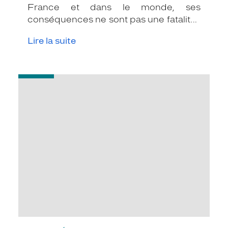
France et dans le monde, ses
conséquences ne sont pas une fatalité :
de nombreuses solutions existent
Lire la suite
aujourd'hui pour la détecter à temps et
la traiter.
-
Qu'est-
ce
que
l'hyperacousie
?