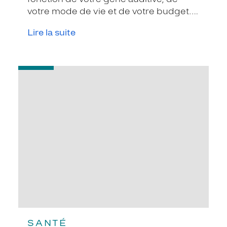
votre mode de vie et de votre budget.
Grâce aux avancées technologiques, il
Lire la suite
est maintenant possible d'avoir des
solutions miniaturisées, rechargeables,
connectées à la TV, ...
-
Sensibiliser
vos
proches
à
leurs
problèmes
auditifs
SANTÉ