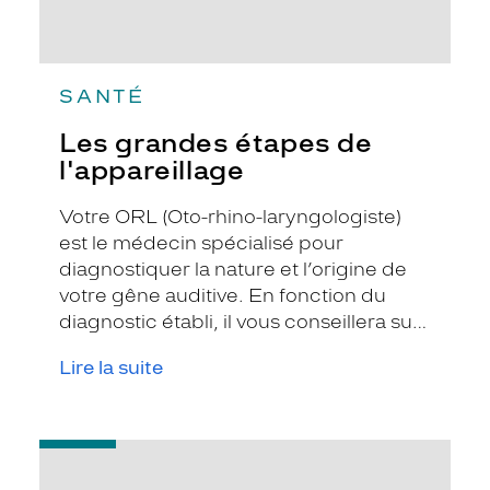
SANTÉ
Les grandes étapes de
l'appareillage
Votre ORL (Oto-rhino-laryngologiste)
est le médecin spécialisé pour
diagnostiquer la nature et l’origine de
votre gêne auditive. En fonction du
diagnostic établi, il vous conseillera sur
la meilleure façon de corriger cette
Lire la suite
gêne. Dans un grand nombre de cas, il
sera susceptible de vous orienter vers
le port d’un appareil auditif et vous
-
délivrera pour cela une ordonnance à
Les
remettre à l’audioprothésiste de votre
différents