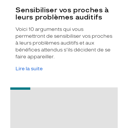
Sensibiliser vos proches à
leurs problèmes auditifs
Voici 10 arguments qui vous
permettront de sensibiliser vos proches
à leurs problèmes auditifs et aux
bénéfices attendus s’ils décident de se
faire appareiller.
Lire la suite
-
Nos
conseils
pour
préserver
votre
capital
auditif