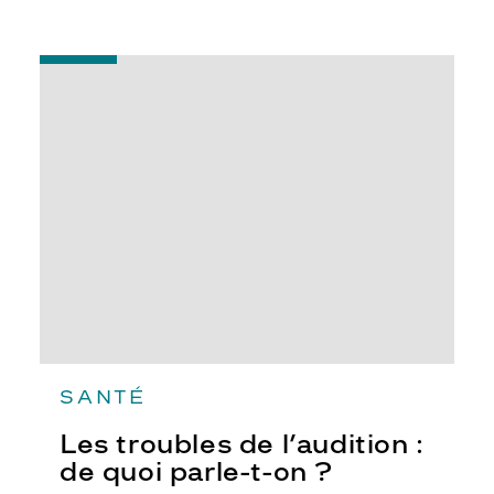
-
Les
troubles
de
l’audition
:
de
quoi
parle-
t-
on
?
SANTÉ
Les troubles de l’audition :
de quoi parle-t-on ?