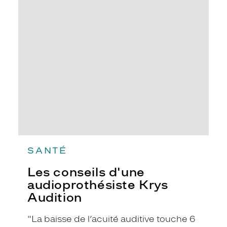
Les
conseils
d'une
audioprothésiste
Krys
Audition
SANTÉ
Les conseils d'une
audioprothésiste Krys
Audition
"La baisse de l’acuité auditive touche 6