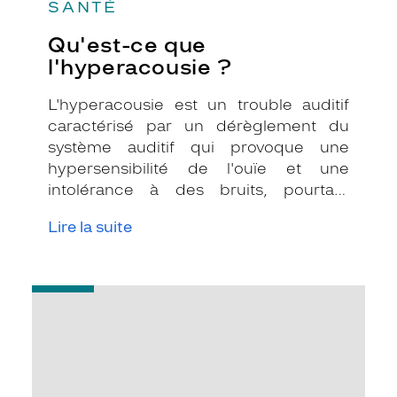
SANTÉ
Qu'est-ce que
l'hyperacousie ?
L'hyperacousie est un trouble auditif
caractérisé par un dérèglement du
système auditif qui provoque une
hypersensibilité de l'ouïe et une
intolérance à des bruits, pourtant
considérés normaux par l'entourage.
Lire la suite
-
Qu'est-
ce
qu'un
acouphène
?