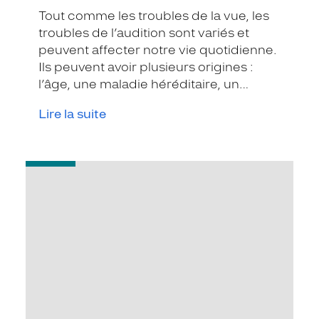
Tout comme les troubles de la vue, les
troubles de l’audition sont variés et
peuvent affecter notre vie quotidienne.
Ils peuvent avoir plusieurs origines :
l’âge, une maladie héréditaire, un
traumatisme…
Lire la suite
-
Les
grandes
étapes
de
l'appareillage