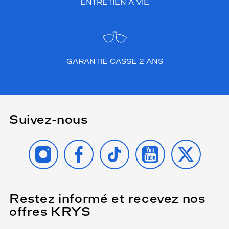
ENTRETIEN À VIE
GARANTIE CASSE 2 ANS
Suivez-nous
INSTAGRAM
FACEBOOK
TIKTOK
YOUTUBE
X
Restez informé et recevez nos
(Ce
champ
offres KRYS
est
Name
obligatoire)