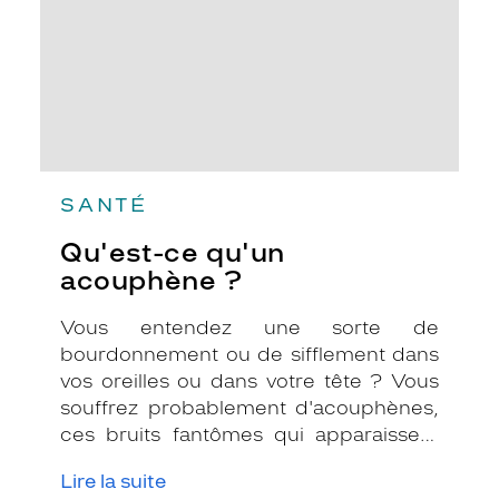
SANTÉ
Qu'est-ce qu'un
acouphène ?
Vous entendez une sorte de
bourdonnement ou de sifflement dans
vos oreilles ou dans votre tête ? Vous
souffrez probablement d'acouphènes,
ces bruits fantômes qui apparaissent
sans que de véritables sons n'arrivent
Lire la suite
dans vos oreilles.