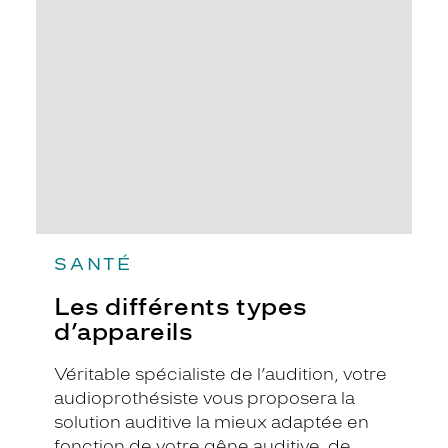
choix.
types
d’appareils
SANTÉ
Les différents types
d’appareils
Véritable spécialiste de l’audition, votre
audioprothésiste vous proposera la
solution auditive la mieux adaptée en
fonction de votre gêne auditive, de