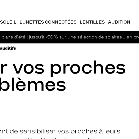
SOLEIL
LUNETTES CONNECTÉES
LENTILLES
AUDITION
plans d'été : jusqu’à -50% sur une sélection de solaires
J'en pro
auditifs
er vos proches
oblèmes
nt de sensibiliser vos proches à leurs