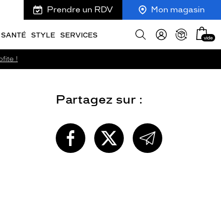
Prendre un RDV
Mon magasin
Mon
Afficher
SANTÉ
STYLE
SERVICES
vide
panie
la
recherche
fite !
Partagez sur :
PARTAGEZ
PARTAGEZ
PARTAGEZ
CETTE
CETTE
CETTE
PAGE
PAGE
PAGE
SUR
SUR
PAR
FACEBOOK
TWITTER
E-
MAIL