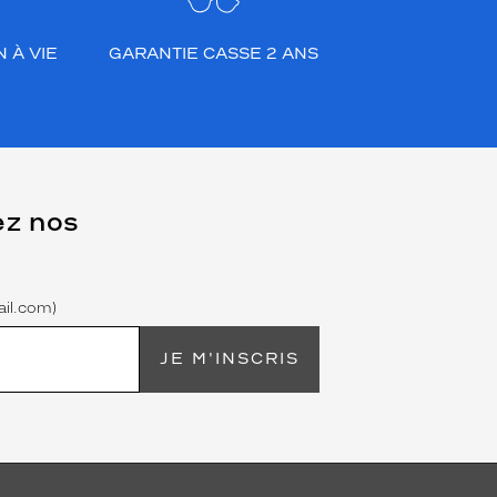
 À VIE
GARANTIE CASSE 2 ANS
ez nos
il.com)
JE M'INSCRIS