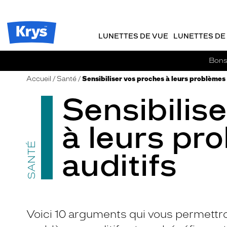
m
J
ER AU
TENU
y
e
CIPAL
Opticien
K
r
Krys
r
e
LUNETTES DE VUE
LUNETTES DE 
-
y
-
s
c
La
Bons 
o
confiance
m
vous
Accueil
Santé
Sensibiliser vos proches à leurs problèmes 
m
va
Sensibilis
a
si
n
bien
d
à leurs pr
e
SANTÉ
auditifs
Voici 10 arguments qui vous permettro