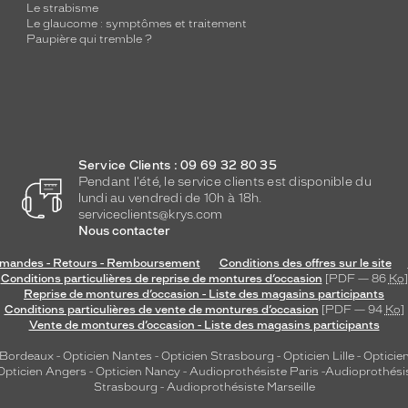
Le strabisme
Le glaucome : symptômes et traitement
Paupière qui tremble ?
Service Clients : 09 69 32 80 35
Pendant l'été, le service clients est disponible du
lundi au vendredi de 10h à 18h.
serviceclients@krys.com
Nous contacter
andes - Retours - Remboursement
Conditions des offres sur le site
Conditions particulières de reprise de montures d’occasion
[PDF — 86
Ko
]
Reprise de montures d’occasion - Liste des magasins participants
Conditions particulières de vente de montures d’occasion
[PDF — 94
Ko
]
Vente de montures d’occasion - Liste des magasins participants
 Bordeaux
-
Opticien Nantes
-
Opticien Strasbourg
-
Opticien Lille
-
Opticien
Opticien Angers
-
Opticien Nancy
-
Audioprothésiste Paris
-
Audioprothési
Strasbourg
-
Audioprothésiste Marseille