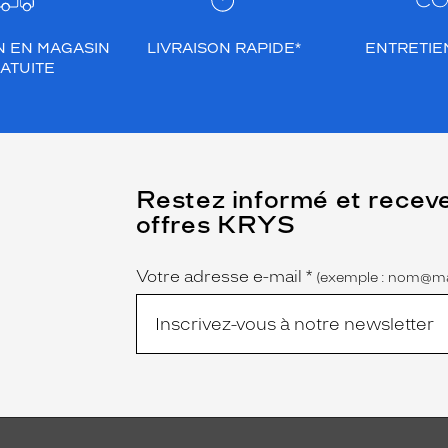
N EN MAGASIN
LIVRAISON RAPIDE*
ENTRETIEN
ATUITE
(Ce
Restez informé et recev
champ
offres KRYS
est
Name
obligatoire)
Votre adresse e-mail
*
(exemple : nom@ma