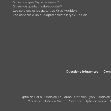
Qu'est-ce que l'hyperacousie ?
Qu’est-ce que la presbyacousie ?
Les services et les garanties Krys Audition
Les conseils d'un audioprothésiste Krys Audition
Questions fréquentes
Comm
Opticien Paris
-
Opticien Toulouse
-
Opticien Lyon
-
Opticien
Marseille
-
Opticien Aix-en-Provence
-
Opticien Reims
-