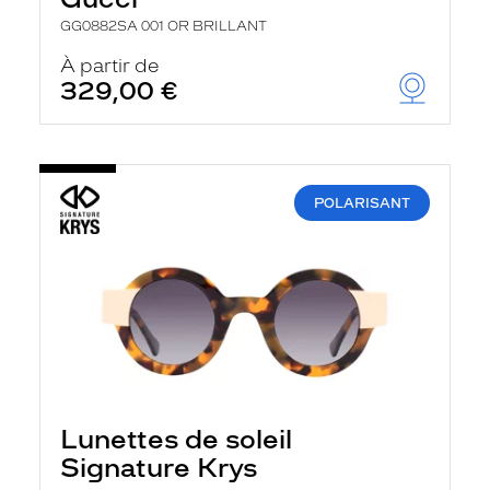
r
c
GG0882SA 001 OR BRILLANT
h
À partir de
e
e
329,00 €
t
r
e
c
h
a
POLARISANT
r
g
e
l
a
p
a
g
e
Lunettes de soleil
Signature Krys