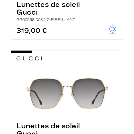
Lunettes de soleil
a
n
Gucci
c
e
GG0956S 003 NOIR BRILLANT
a
319,00 €
u
t
o
m
a
t
i
q
u
e
m
e
n
t
l
a
r
e
c
Lunettes de soleil
h
e
Gucci