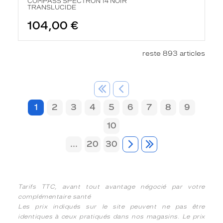
COMPASS SPECTRON 14 NOIR
TRANSLUCIDE
104,00 €
reste 893 articles
1
2
3
4
5
6
7
8
9
10
...
20
30
Tarifs TTC, avant tout avantage négocié par votre
complémentaire santé
Les prix indiqués sur le site peuvent ne pas être
identiques à ceux pratiqués dans nos magasins. Le prix