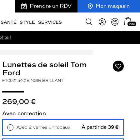
Prendre un RDV
Mon magasin
Mon
Afficher
SANTÉ
STYLE
SERVICES
vide
panie
la
recherche
fite !
Lunettes de soleil Tom
Ajouter
à
Ford
ma
FT0921 5401B NOIR BRILLANT
liste
d’envies
269,00 €
Avec correction
ivant
À partir de 39 €
Avec 2 verres unifocaux
Retrait en magasin
Offert