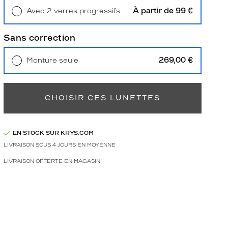
À partir de 99 €
Avec 2 verres progressifs
Retrait en magasin
Offert
Sans correction
269,00 €
Monture seule
Livraison à domicile
5,90 €
Retrait en magasin
Offert
CHOISIR CES LUNETTES
EN STOCK SUR KRYS.COM
LIVRAISON SOUS 4 JOURS EN MOYENNE
LIVRAISON OFFERTE EN MAGASIN