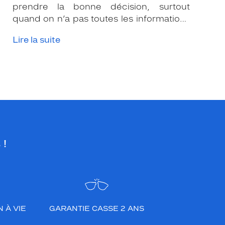
prendre la bonne décision, surtout
quand on n’a pas toutes les informations
nécessaires. Les opticiens Krys sont là
Lire la suite
pour vous conseiller et apporter leur
expertise afin que vous fassiez le bon
choix en fonction de votre amétropie
et/ou de l’activité sportive pratiquée.
 !
 À VIE
GARANTIE CASSE 2 ANS