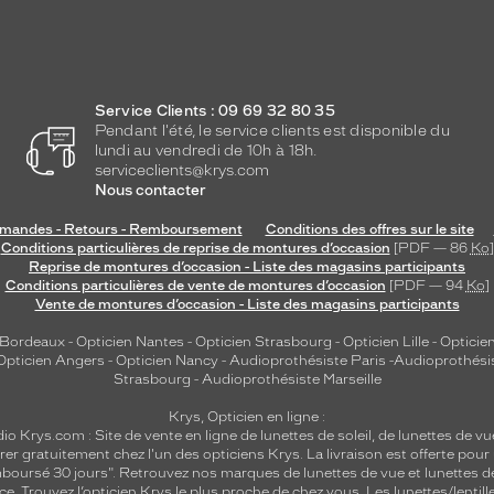
Service Clients : 09 69 32 80 35
Pendant l'été, le service clients est disponible du
lundi au vendredi de 10h à 18h.
serviceclients@krys.com
Nous contacter
andes - Retours - Remboursement
Conditions des offres sur le site
Conditions particulières de reprise de montures d’occasion
[PDF — 86
Ko
]
Reprise de montures d’occasion - Liste des magasins participants
Conditions particulières de vente de montures d’occasion
[PDF — 94
Ko
]
Vente de montures d’occasion - Liste des magasins participants
 Bordeaux
-
Opticien Nantes
-
Opticien Strasbourg
-
Opticien Lille
-
Opticien
Opticien Angers
-
Opticien Nancy
-
Audioprothésiste Paris
-
Audioprothési
Strasbourg
-
Audioprothésiste Marseille
Krys, Opticien en ligne :
dio
Krys.com : Site de vente en ligne de lunettes de soleil, de lunettes de vu
rer gratuitement chez l'un des opticiens Krys. La livraison est offerte pour
emboursé 30 jours". Retrouvez nos marques de lunettes de vue et
lunettes d
nce.
Trouvez l’opticien Krys le plus proche de chez vous
. Les lunettes/lenti