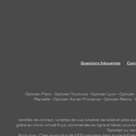
n
t
e
p
o
u
r
u
n
Questions fréquentes
Comm
e
t
o
u
Opticien Paris
-
Opticien Toulouse
-
Opticien Lyon
-
Opticien
c
Marseille
-
Opticien Aix-en-Provence
-
Opticien Reims
-
h
e
d
lentilles de contact
,
lunettes de vue
,
lunettes de soleil
et
piles au
e
grâce au miroir virtuel Krys, commandez en ligne et faites vous liv
"Satisfait ou r
g
Krys.com : C’est aussi plus de 1000 opticiens dans toute la Fra