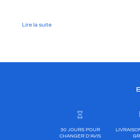
p
o
u
r
Lire la suite
e
m
b
e
l
l
i
r
E
n
'
i
m
p
o
30 JOURS POUR
LIVRAISO
CHANGER D’AVIS
GR
r