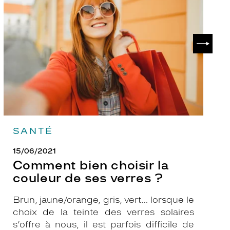
choisir
le
la
v
couleur
p
de
?
SUIVAN
ses
verres
?
SANTÉ
15/06/2021
Comment bien choisir la
couleur de ses verres ?
Brun, jaune/orange, gris, vert… lorsque le
choix de la teinte des verres solaires
s’offre à nous, il est parfois difficile de