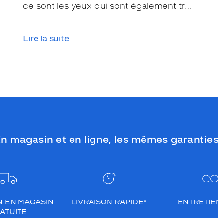
ce sont les yeux qui sont également très
exposés aux rayonnements ultraviolets
(UV). Même si le soleil se fait discret ou
Lire la suite
que le temps est couvert, il est donc
impératif de les protéger en ville, à la
mer, à la montagne, lors de toutes les
activités en extérieur.
n magasin et en ligne, les mêmes garanties
N EN MAGASIN
LIVRAISON RAPIDE*
ENTRETIEN
ATUITE