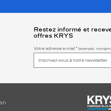
(Ce
Restez informé et recev
champ
offres KRYS
est
Name
obligatoire)
Votre adresse e-mail
*
(exemple : nom@ma
ien