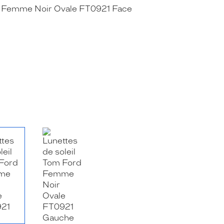
RE_FACEBOOK_TITLE
.SHARE_TWITTER_TITLE