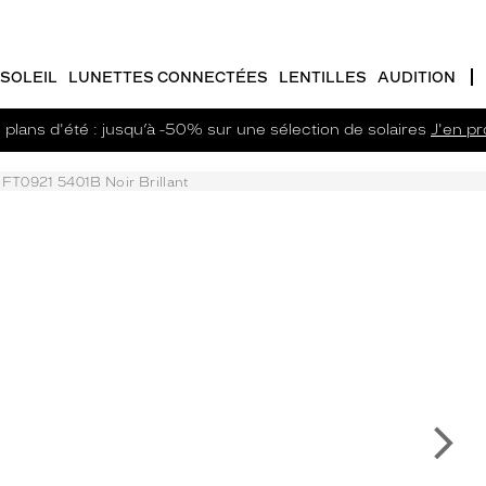
SOLEIL
LUNETTES CONNECTÉES
LENTILLES
AUDITION
plans d'été : jusqu’à -50% sur une sélection de solaires
J'en pro
FT0921 5401B Noir Brillant
Su