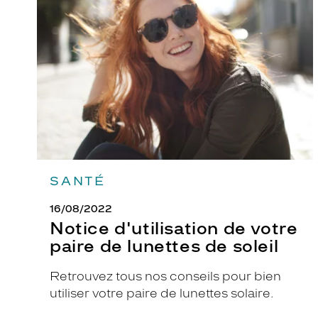
de
o
votre
paire
u
de
s
lunettes
f
de
soleil
a
u
t
.
F
o
SANTÉ
r
m
16/08/2022
e
Notice d'utilisation de votre
o
paire de lunettes de soleil
v
a
Retrouvez tous nos conseils pour bien
l
utiliser votre paire de lunettes solaire.
e