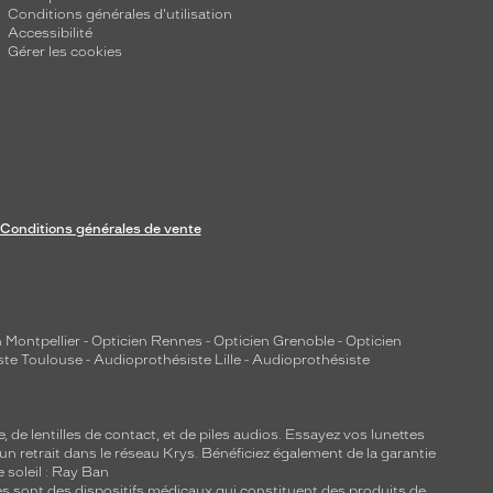
Conditions générales d'utilisation
Accessibilité
Gérer les cookies
Conditions générales de vente
 Montpellier
-
Opticien Rennes
-
Opticien Grenoble
-
Opticien
ste Toulouse
-
Audioprothésiste Lille
-
Audioprothésiste
e, de
lentilles de contact
, et de piles audios. Essayez vos lunettes
 un retrait dans le réseau Krys. Bénéficiez également de la garantie
e soleil : Ray Ban
lles sont des dispositifs médicaux qui constituent des produits de