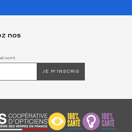
ez nos
il.com)
JE M'INSCRIS