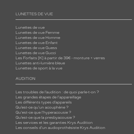
c
o
LUNETTES DE VUE
u
l
Lunettes de vue
Lunettes de vue Femme
e
Lunettes de vue Homme
u
Lunettes de vue Enfant
Lunettes de vue Guess
r
Lunettes de vue Gucci
n
Les Forfaits [K] à partir de 39€ - monture + verres
Lunettes anti-lumière bleue
o
Lunettes de sport à la vue
i
r
AUDITION
e
b
Les troubles de l’audition : de quoi parle-t-on ?
Les grandes étapes de l'appareillage
r
Les différents types d’appareils
i
Qu’est-ce qu'un acouphène ?
Qu'est-ce que l'hyperacousie ?
l
Qu’est-ce que la presbyacousie ?
l
Les services et les garanties Krys Audition
Les conseils d'un audioprothésiste Krys Audition
a