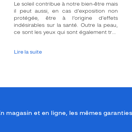
Le soleil contribue à notre bien-être mais
il peut aussi, en cas d’exposition non
protégée, être à l’origine d’effets
indésirables sur la santé. Outre la peau,
ce sont les yeux qui sont également très
exposés aux rayonnements ultraviolets
(UV). Même si le soleil se fait discret ou
Lire la suite
que le temps est couvert, il est donc
impératif de les protéger en ville, à la
mer, à la montagne, lors de toutes les
activités en extérieur.
n magasin et en ligne, les mêmes garanties