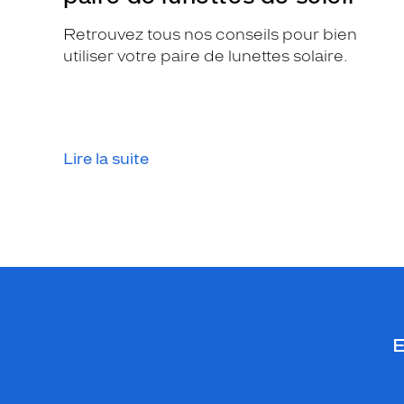
v
Retrouvez tous nos conseils pour bien
o
utiliser votre paire de lunettes solaire.
t
r
e
i
n
Lire la suite
d
i
s
p
e
n
s
a
b
E
l
e
.