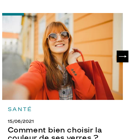
-
-
Comment
P
bien
ch
choisir
le
la
v
couleur
p
de
?
SUIVAN
ses
verres
?
SANTÉ
15/06/2021
Comment bien choisir la
couleur de ses verres ?