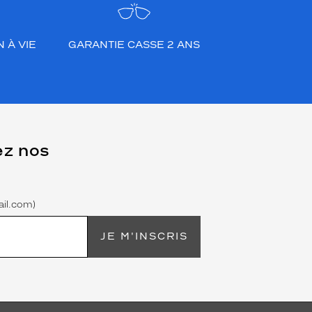
 À VIE
GARANTIE CASSE 2 ANS
ez nos
il.com)
JE M'INSCRIS