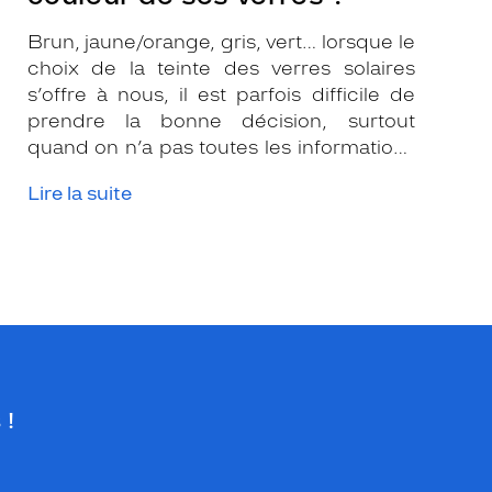
Brun, jaune/orange, gris, vert… lorsque le
choix de la teinte des verres solaires
s’offre à nous, il est parfois difficile de
prendre la bonne décision, surtout
quand on n’a pas toutes les informations
nécessaires. Les opticiens Krys sont là
Lire la suite
pour vous conseiller et apporter leur
expertise afin que vous fassiez le bon
choix en fonction de votre amétropie
et/ou de l’activité sportive pratiquée.
 !