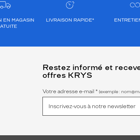
N EN MAGASIN
LIVRAISON RAPIDE*
ENTRETIEN
ATUITE
(Ce
Restez informé et recev
champ
offres KRYS
est
Name
obligatoire)
Votre adresse e-mail
*
(exemple : nom@ma