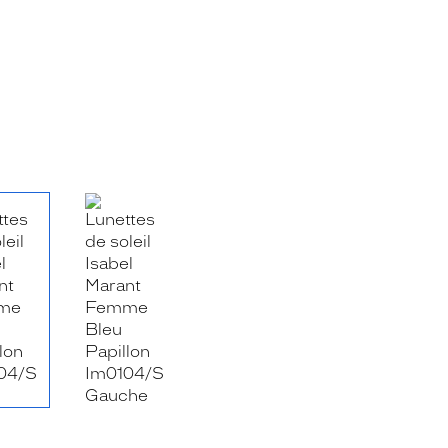
RE_FACEBOOK_TITLE
.SHARE_TWITTER_TITLE