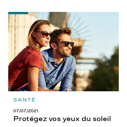
-
Protégez
vos
yeux
du
soleil
SANTÉ
07/07/2021
Protégez vos yeux du soleil