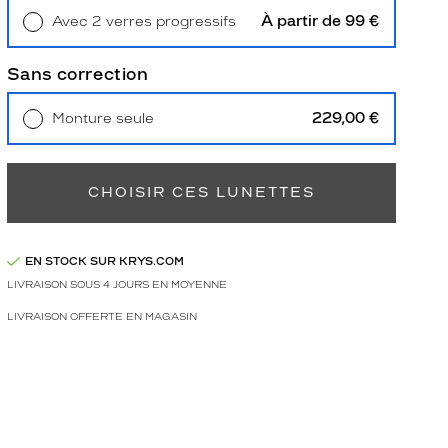
À partir de 99 €
Avec 2 verres progressifs
Retrait en magasin
Offert
Sans correction
229,00 €
Monture seule
Livraison à domicile
5,90 €
Retrait en magasin
Offert
CHOISIR CES LUNETTES
EN STOCK SUR KRYS.COM
LIVRAISON SOUS 4 JOURS EN MOYENNE
LIVRAISON OFFERTE EN MAGASIN