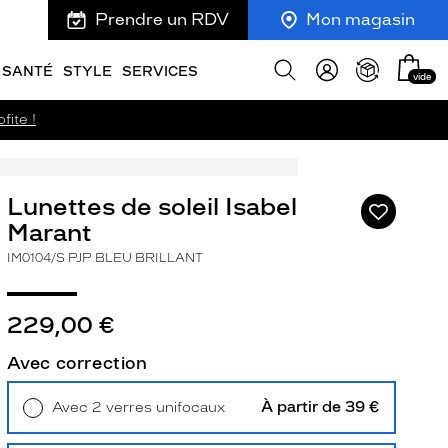
Prendre un RDV
Mon magasin
Mon
Afficher
SANTÉ
STYLE
SERVICES
vide
panie
la
recherche
fite !
Lunettes de soleil Isabel
Ajouter
à
Marant
ma
IM0104/S PJP BLEU BRILLANT
liste
d’envies
229,00 €
Avec correction
ivant
À partir de 39 €
Avec 2 verres unifocaux
Retrait en magasin
Offert