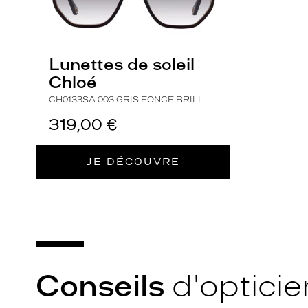
C
e
t
Lunettes de soleil
t
Chloé
e
p
CH0133SA 003 GRIS FONCE BRILL
a
319,00 €
i
r
JE DÉCOUVRE
e
s
i
g
n
é
e
Conseils
d'opticie
I
s