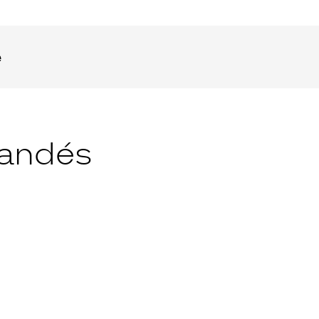
e
andés