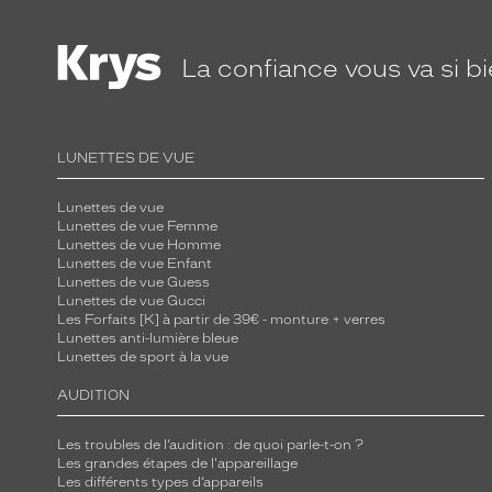
a
l
e
La confiance
vous va si b
f
a
v
LUNETTES DE VUE
o
r
Lunettes de vue
i
Lunettes de vue Femme
d
Lunettes de vue Homme
Lunettes de vue Enfant
e
Lunettes de vue Guess
s
Lunettes de vue Gucci
Les Forfaits [K] à partir de 39€ - monture + verres
y
Lunettes anti-lumière bleue
e
Lunettes de sport à la vue
u
AUDITION
x
m
Les troubles de l’audition : de quoi parle-t-on ?
a
Les grandes étapes de l'appareillage
r
Les différents types d’appareils