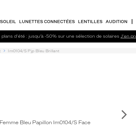
SOLEIL
LUNETTES CONNECTÉES
LENTILLES
AUDITION
plans d'été : jusqu’à -50% sur une sélection de solaires
J'en pro
t
Im0104/S Pjp Bleu Brillant
Su