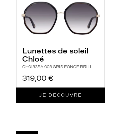
p
o
s
é
e
p
Lunettes de soleil
a
Chloé
r
K
CH0133SA 003 GRIS FONCE BRILL
r
319,00 €
y
s
JE DÉCOUVRE
?
I
l
s
'
a