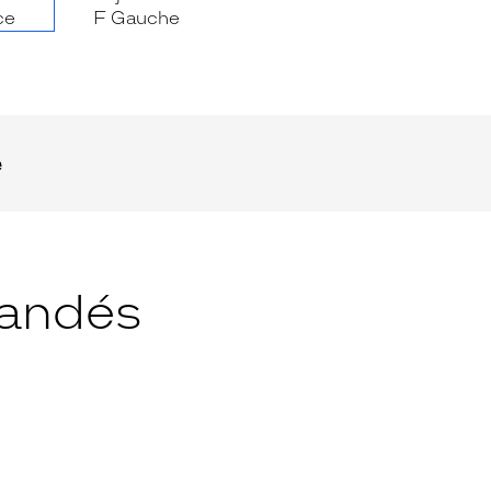
e
andés