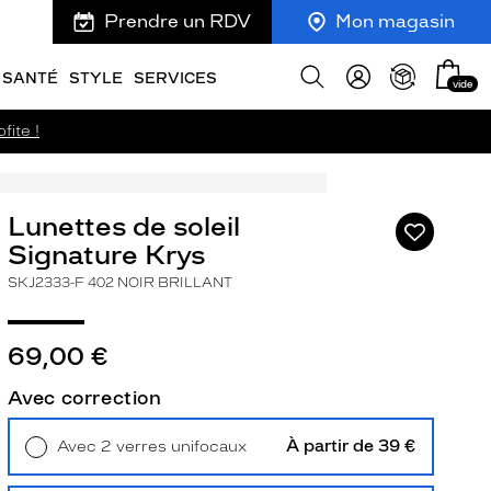
Prendre un RDV
Mon magasin
Mon
Afficher
SANTÉ
STYLE
SERVICES
vide
panie
la
recherche
fite !
Lunettes de soleil
Ajouter
à
Signature Krys
ma
SKJ2333-F 402 NOIR BRILLANT
liste
d’envies
69,00 €
Avec correction
ivant
À partir de 39 €
Avec 2 verres unifocaux
Retrait en magasin
Offert