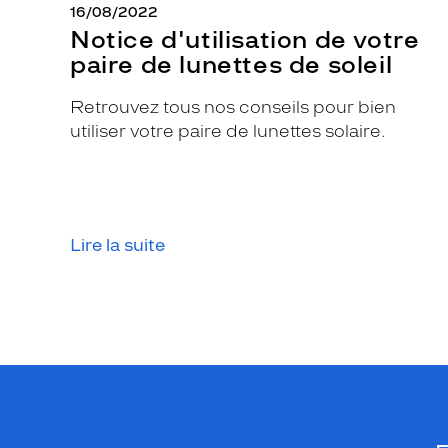
16/08/2022
u
Notice d'utilisation de votre
r
paire de lunettes de soleil
t
o
Retrouvez tous nos conseils pour bien
u
utiliser votre paire de lunettes solaire.
t
e
s
l
e
Lire la suite
s
f
a
s
h
i
o
n
i