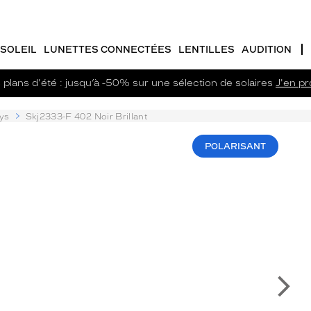
SOLEIL
LUNETTES CONNECTÉES
LENTILLES
AUDITION
plans d'été : jusqu’à -50% sur une sélection de solaires
J'en pro
ys
Skj2333-F 402 Noir Brillant
POLARISANT
Su