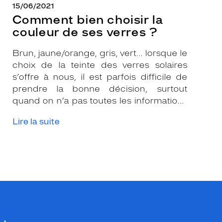
15/06/2021
Comment bien choisir la
couleur de ses verres ?
Brun, jaune/orange, gris, vert… lorsque le
choix de la teinte des verres solaires
s’offre à nous, il est parfois difficile de
prendre la bonne décision, surtout
quand on n’a pas toutes les informations
nécessaires. Les opticiens Krys sont là
Lire la suite
pour vous conseiller et apporter leur
expertise afin que vous fassiez le bon
choix en fonction de votre amétropie
et/ou de l’activité sportive pratiquée.