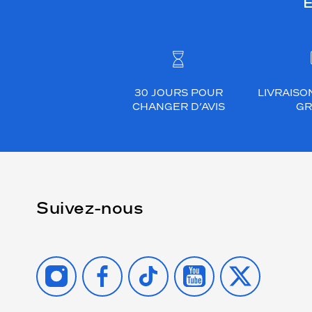
E
s
t
a
s
à
30 JOURS POUR
LIVRAISO
l
CHANGER D’AVIS
GR
a
r
e
c
h
e
Suivez-nous
r
c
h
INSTAGRAM
FACEBOOK
TIKTOK
YOUTUBE
X
e
d
'