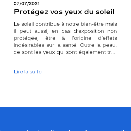
07/07/2021
Protégez vos yeux du soleil
Le soleil contribue à notre bien-être mais
il peut aussi, en cas d’exposition non
protégée, être à l’origine d’effets
indésirables sur la santé. Outre la peau,
ce sont les yeux qui sont également très
exposés aux rayonnements ultraviolets
(UV). Même si le soleil se fait discret ou
Lire la suite
que le temps est couvert, il est donc
impératif de les protéger en ville, à la
mer, à la montagne, lors de toutes les
activités en extérieur.