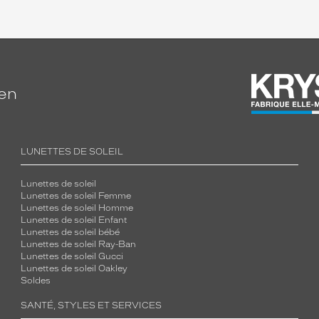
ien
LUNETTES DE SOLEIL
Lunettes de soleil
Lunettes de soleil Femme
Lunettes de soleil Homme
Lunettes de soleil Enfant
Lunettes de soleil bébé
Lunettes de soleil Ray-Ban
Lunettes de soleil Gucci
Lunettes de soleil Oakley
Soldes
SANTÉ, STYLES ET SERVICES