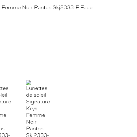
RE_FACEBOOK_TITLE
.SHARE_TWITTER_TITLE