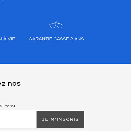
 !
 À VIE
GARANTIE CASSE 2 ANS
ez nos
il.com)
JE M'INSCRIS