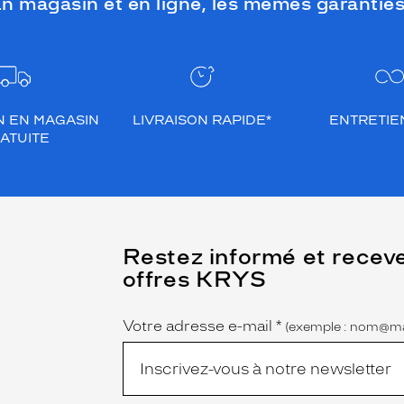
n magasin et en ligne, les mêmes garanties
N EN MAGASIN
LIVRAISON RAPIDE*
ENTRETIEN
ATUITE
(Ce
Restez informé et recev
champ
offres KRYS
est
Name
obligatoire)
Votre adresse e-mail
*
(exemple : nom@ma