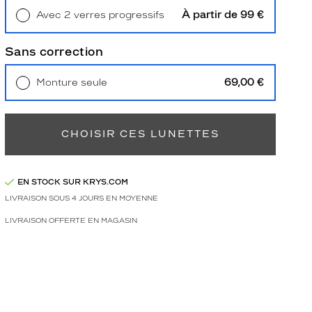
À partir de 99 €
Avec 2 verres progressifs
Retrait en magasin
Offert
Sans correction
69,00 €
Monture seule
Livraison à domicile
5,90 €
Retrait en magasin
Offert
CHOISIR CES LUNETTES
EN STOCK SUR KRYS.COM
LIVRAISON SOUS 4 JOURS EN MOYENNE
LIVRAISON OFFERTE EN MAGASIN