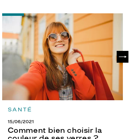
-
-
Comment
P
bien
ch
choisir
le
la
v
couleur
p
de
?
SUIVAN
ses
verres
?
SANTÉ
15/06/2021
Comment bien choisir la
couleur de ses verres ?