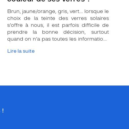
Brun, jaune/orange, gris, vert… lorsque le
choix de la teinte des verres solaires
s’offre à nous, il est parfois difficile de
prendre la bonne décision, surtout
quand on n’a pas toutes les informations
nécessaires. Les opticiens Krys sont là
Lire la suite
pour vous conseiller et apporter leur
expertise afin que vous fassiez le bon
choix en fonction de votre amétropie
et/ou de l’activité sportive pratiquée.
 !