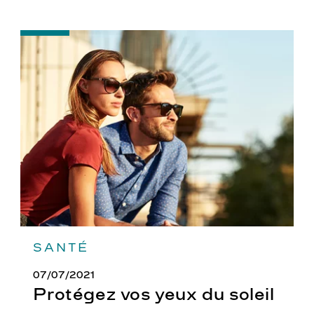
-
Protégez
vos
yeux
du
soleil
SANTÉ
07/07/2021
Protégez vos yeux du soleil