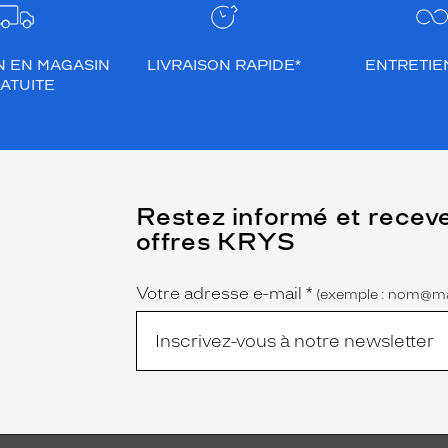
N EN MAGASIN
LIVRAISON RAPIDE*
ENTRETIEN
ATUITE
(Ce
Restez informé et recev
champ
offres KRYS
est
Name
obligatoire)
Votre adresse e-mail
*
(exemple : nom@ma