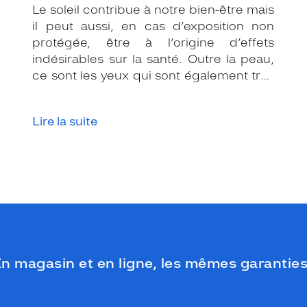
Le soleil contribue à notre bien-être mais
il peut aussi, en cas d’exposition non
protégée, être à l’origine d’effets
indésirables sur la santé. Outre la peau,
ce sont les yeux qui sont également très
exposés aux rayonnements ultraviolets
(UV). Même si le soleil se fait discret ou
Lire la suite
que le temps est couvert, il est donc
impératif de les protéger en ville, à la
mer, à la montagne, lors de toutes les
activités en extérieur.
n magasin et en ligne, les mêmes garanties