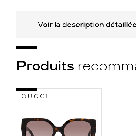
Eyewear
Marque
Gucci
Voir la description détaillé
Produits
recomm
-
GG1300S
002
ECAILLE
FONCE
BR