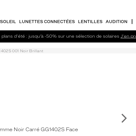
SOLEIL
LUNETTES CONNECTÉES
LENTILLES
AUDITION
plans d'été : jusqu’à -50% sur une sélection de solaires
J'en pro
402S 001 Noir Brillant
Su