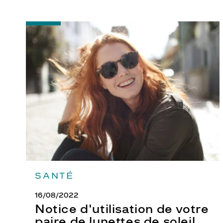
-
Notice
d'utilisation
de
votre
paire
de
lunettes
de
soleil
SANTÉ
16/08/2022
Notice d'utilisation de votre
paire de lunettes de soleil