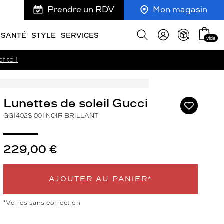
Prendre un RDV
Mon magasin
Mon
Afficher
SANTÉ
STYLE
SERVICES
vide
panie
la
recherche
fite !
Lunettes de soleil Gucci
Ajouter
à
GG1402S 001 NOIR BRILLANT
ma
liste
d’envies
229,00 €
AJOUTER AU PANIER*
ivant
*Verres sans correction