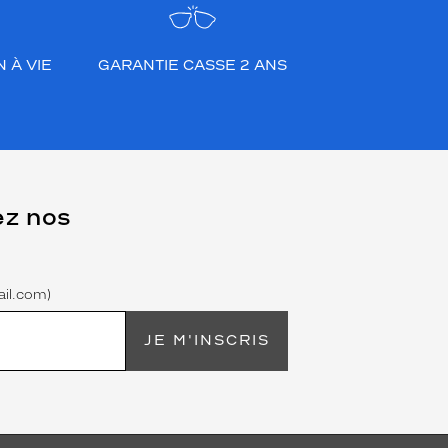
 À VIE
GARANTIE CASSE 2 ANS
ez nos
il.com)
JE M'INSCRIS