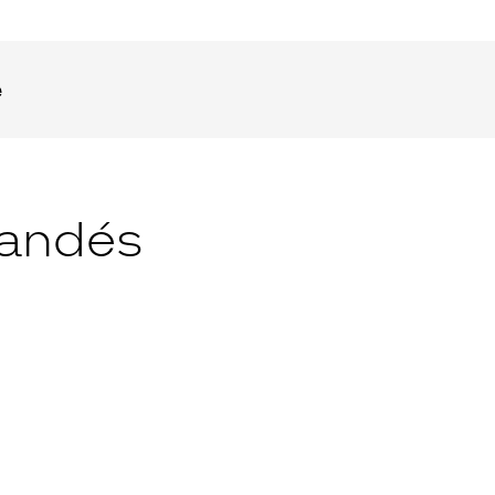
e
andés