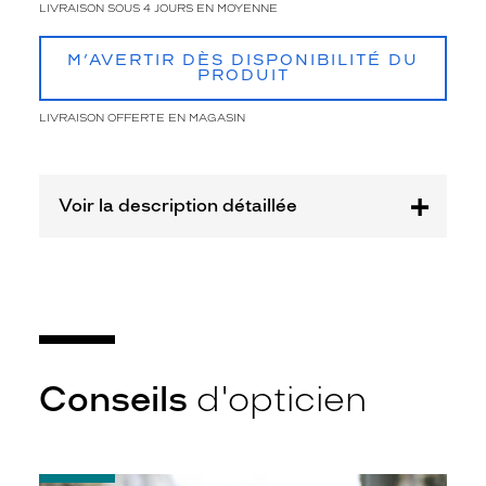
Y
LIVRAISON SOUS 4 JOURS EN MOYENNE
B
A
M’AVERTIR DÈS DISPONIBILITÉ DU
N
PRODUIT
m
i
LIVRAISON OFFERTE EN MAGASIN
x
t
e
.
Voir la description détaillée
L
a
f
o
r
m
e
p
Conseils
d'opticien
i
l
o
t
e
-