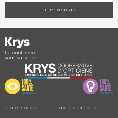
p
s
JE M'INSCRIS
û
r
.
M
o
n
t
u
La confiance
r
vous va si bien
e
e
n
t
a
i
l
l
e
5
LUNETTES DE VUE
LUNETTES DE SOLEIL
8
.