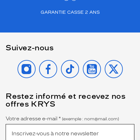
v
o
GARANTIE CASSE 2 ANS
s
t
r
a
i
Suivez-nous
t
s
e
INSTAGRAM
FACEBOOK
TIKTOK
YOUTUBE
X
n
l
u
m
i
Restez informé et recevez nos
(Ce
è
champ
offres KRYS
r
est
Name
obligatoire)
e
à
Votre adresse e-mail
*
(exemple : nom@mail.com)
c
o
u