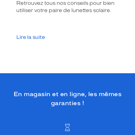
o
Retrouvez tous nos conseils pour bien
c
utiliser votre paire de lunettes solaire.
i
e
à
u
Lire la suite
n
e
b
e
l
l
e
c
o
u
En magasin et en ligne, les mêmes
l
garanties !
e
u
r
o
r
b