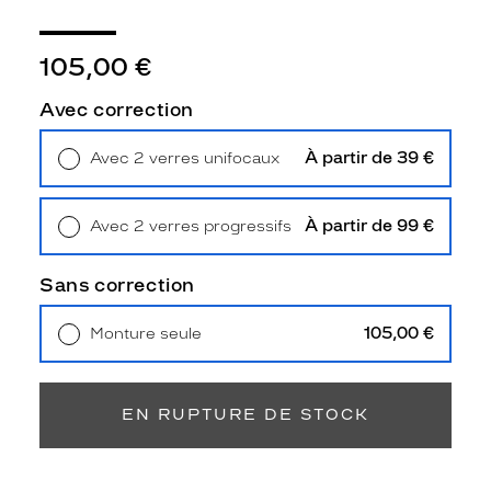
r
e
d
105,00 €
e
l
Avec correction
u
n
À partir de 39 €
Avec 2 verres unifocaux
e
Retrait en magasin
Offert
t
t
À partir de 99 €
Avec 2 verres progressifs
e
Retrait en magasin
Offert
s
d
Sans correction
e
s
105,00 €
Monture seule
o
Livraison à domicile
5,90 €
l
Retrait en magasin
Offert
e
i
EN RUPTURE DE STOCK
l
R
A