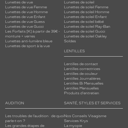
Lunettes de vue
Lunettes de soleil
Lunettes de vue Femme
Lunettes de soleil Femme
Dimensions
Lunettes de vue Homme
Lunettes de soleil Homme
de
Lunettes de vue Enfant
Lunettes de soleil Enfant
la
Lunettes de vue Guess
Lunettes de soleil bébé
monture
Lunettes de vue Gucci
Lunettes de soleil Ray-Ban
Les Forfaits [K] à partir de 39€ -
Lunettes de soleil Gucci
monture + verres
Lunettes de soleil Oakley
Lunettes anti-lumière bleue
Soldes
Lunettes de sport à la vue
1 mm
5 mm
LENTILLES
Lentilles de contact
Lentilles correctrices
Lentilles de couleur
 mm
 mm
Lentilles Journalières
Lentilles Bi Mensuelles
Détails
Lentilles Mensuelles
techniques
Produits d'entretien
AUDITION
SANTÉ, STYLES ET SERVICES
Genre
Mixte
Les troubles de l’audition : de quoi
Nos Conseils Visagisme
parle-t-on ?
Services Krys
Forme
Les grandes étapes de
La myopie
de