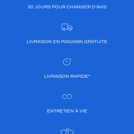
r
30 JOURS POUR CHANGER D’AVIS
i
l
l
a
n
t
LIVRAISON EN MAGASIN GRATUITE
.
C
e
m
o
LIVRAISON RAPIDE*
d
è
l
e
m
e
ENTRETIEN À VIE
t
t
r
a