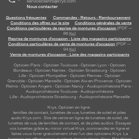
serviceclients@krys.com
Polarisant
Nous contacter
Non
Questions fréquentes
Commandes - Retours - Remboursement
Type
Conditions des offres sur le site
Conditions générales de vente
de
Conditions particulières de reprise de montures d’occasion
[PDF —
verres
86
Ko
]
Reprise de montures d’occasion - Liste des magasins participants
compatibles
Conditions particulières de vente de montures d’occasion
[PDF —
94
Ko
]
Progressifs
Vente de montures d’occasion - Liste des magasins participants
Unifocaux
Type
Opticien Paris
-
Opticien Toulouse
-
Opticien Lyon
-
Opticien
Bordeaux
-
Opticien Nantes
-
Opticien Strasbourg
-
Opticien
de
Lille
-
Opticien Montpellier
-
Opticien Rennes
-
Opticien
montage
Grenoble
-
Opticien Marseille
-
Opticien Aix-en-Provence
-
Opticien
Reims
-
Opticien Angers
-
Opticien Nancy
-
Audioprothésiste Paris
-
Cerclé
Audioprothésiste Toulouse
-
Audioprothésiste
Taille
Lille
-
Audioprothésiste Strasbourg
-
Audioprothésiste Marseille
de
Krys, Opticien en ligne :
monture
lentilles de contact
,
lunettes de vue
,
lunettes de soleil
et
piles
audio
Krys.com : Site de vente en ligne de lunettes de soleil, de
L
lunettes de vue, de
lentilles de contact
, et de piles audios. Essayez
Matière
vos lunettes grâce au miroir virtuel Krys, commandez en ligne et
faites vous livrer gratuitement chez l'un des opticiens Krys. La