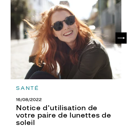
e
Notice
d'utilisation
s
de
t
votre
t
paire
r
de
è
SUIV
lunettes
s
de
t
soleil
e
n
d
a
n
c
e
SANTÉ
e
t
16/08/2022
s
Notice d'utilisation de
'
votre paire de lunettes de
a
soleil
s
s