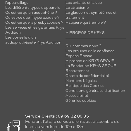
l'appareillage
Les enfants et la vue
la
Les différents types d’appareils
Le strabisme
monture
Qu’est-ce qu'un acouphène ?
Le glaucome : symptômes et
Qu'est-ce que l'hyperacousie ?
traitement
Pantos
Qu’est-ce que la presbyacousie ?
Paupière qui tremble ?
Les services et les garanties Krys
Couleur
Audition
A PROPOS DE KRYS
de
Les conseils d'un
la
audioprothésiste Krys Audition
monture
Qui sommes-nous ?
Les preuves de la confiance
Espace Presse
L0205
A propos de KRYS GROUP
Aviator
La Fondation KRYS GROUP
Large
Recrutement
Couleur
Charte de confidentialité
du
Mentions Légales
Politique des Cookies
verre
Conditions générales d'utilisation
Accessibilité
G15
Gérer les cookies
Indice
de
protection
Service Clients : 09 69 32 80 35
Pendant l'été, le service clients est disponible du
lundi au vendredi de 10h à 18h.
3