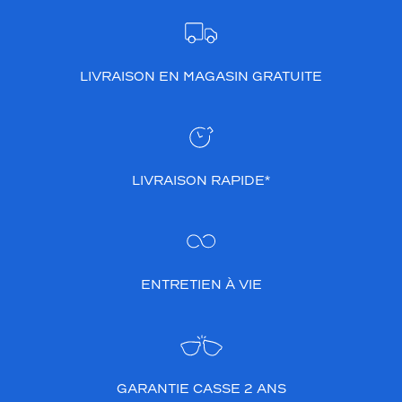
t
e
s
t
LIVRAISON EN MAGASIN GRATUITE
e
n
d
a
n
c
LIVRAISON RAPIDE*
e
,
t
a
n
d
ENTRETIEN À VIE
i
s
q
u
e
GARANTIE CASSE 2 ANS
l