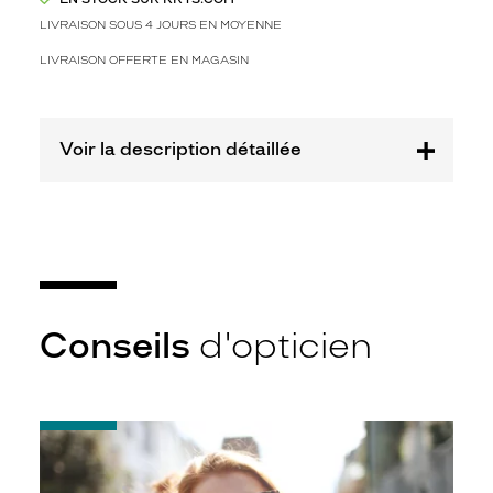
s
?
LIVRAISON SOUS 4 JOURS EN MOYENNE
L
LIVRAISON OFFERTE EN MAGASIN
e
s
v
e
Voir la description détaillée
r
r
e
s
r
o
s
e
s
Conseils
d'opticien
d
é
g
r
-
a
Notice
d
d'utilisation
é
de