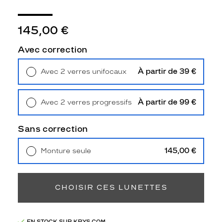
i
t
e
145,00 €
m
e
Avec correction
n
t
À partir de 39 €
Avec 2 verres unifocaux
a
Retrait en magasin
Offert
v
e
À partir de 99 €
Avec 2 verres progressifs
c
Retrait en magasin
Offert
t
o
Sans correction
u
s
145,00 €
Monture seule
l
Livraison à domicile
5,90 €
e
Retrait en magasin
Offert
s
l
CHOISIR CES LUNETTES
o
o
k
EN STOCK SUR KRYS.COM