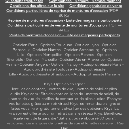
Questions fréquentes
Commandes - Retours - Remboursement
Conditions des offres sur le site
Conditions générales de vente
Genre
Conditions particulières de reprise de montures d’occasion
[PDF —
86
Ko
]
Mixte
Reprise de montures d’occasion - Liste des magasins participants
Forme
Conditions particulières de vente de montures d’occasion
[PDF —
94
Ko
]
de
Vente de montures d’occasion - Liste des magasins participants
la
monture
Opticien Paris
-
Opticien Toulouse
-
Opticien Lyon
-
Opticien
Bordeaux
-
Opticien Nantes
-
Opticien Strasbourg
-
Opticien
Tonneau
Lille
-
Opticien Montpellier
-
Opticien Rennes
-
Opticien
Grenoble
-
Opticien Marseille
-
Opticien Aix-en-Provence
-
Opticien
Couleur
Reims
-
Opticien Angers
-
Opticien Nancy
-
Audioprothésiste Paris
-
de
Audioprothésiste Toulouse
-
Audioprothésiste
la
Lille
-
Audioprothésiste Strasbourg
-
Audioprothésiste Marseille
monture
Krys, Opticien en ligne :
9069A5
lentilles de contact
,
lunettes de vue
,
lunettes de soleil
et
piles
audio
Krys.com : Site de vente en ligne de lunettes de soleil, de
Hexagonal
lunettes de vue, de
lentilles de contact
, et de piles audios. Essayez
Couleur
vos lunettes grâce au miroir virtuel Krys, commandez en ligne et
du
faites vous livrer gratuitement chez l'un des opticiens Krys. La
verre
livraison est offerte pour un retrait dans le réseau Krys. Bénéficiez
également de la garantie "Satisfait ou remboursé 30 jours".
Rose
Retrouvez nos marques de lunettes de vue et
lunettes de soleil : Ray
Ban