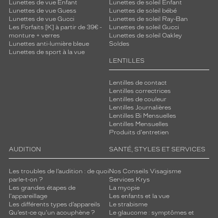
Lunettes de vue Enfant
Lunettes de soleil Enfant
l
Lunettes de vue Guess
Lunettes de soleil bébé
t
Lunettes de vue Gucci
Lunettes de soleil Ray-Ban
i
Les Forfaits [K] à partir de 39€ -
Lunettes de soleil Gucci
m
monture + verres
Lunettes de soleil Oakley
Lunettes anti-lumière bleue
Soldes
e
Lunettes de sport à la vue
p
LENTILLES
o
u
Lentilles de contact
r
Lentilles correctrices
t
Lentilles de couleur
o
Lentilles Journalières
u
Lentilles Bi Mensuelles
t
Lentilles Mensuelles
e
Produits d'entretien
s
AUDITION
SANTÉ, STYLES ET SERVICES
l
e
s
Les troubles de l’audition : de quoi
Nos Conseils Visagisme
parle-t-on ?
Services Krys
o
Les grandes étapes de
La myopie
c
l'appareillage
Les enfants et la vue
c
Les différents types d’appareils
Le strabisme
a
Qu’est-ce qu'un acouphène ?
Le glaucome : symptômes et