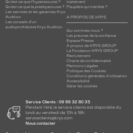
s
Qu'est-ce que l'hyperacousie ?
traitement
Qu’est-ce que la presbyacousie ?
Paupière qui tremble ?
i
Les services et les garanties Krys
o
Audition
A PROPOS DE KRYS
n
Les conseils d'un
s
audioprothésiste Krys Audition
Qui sommes-nous ?
.
Les preuves de la confiance
Espace Presse
Dimensions
A propos de KRYS GROUP
de
La Fondation KRYS GROUP
la
Recrutement
monture
Charte de confidentialité
Mentions Légales
Politique des Cookies
Conditions générales d'utilisation
Accessibilité
7 mm
5 mm
Gérer les cookies
Service Clients : 09 69 32 80 35
Pendant l'été, le service clients est disponible du
 mm
 mm
lundi au vendredi de 10h à 18h.
serviceclients@krys.com
Nous contacter
Détails
techniques