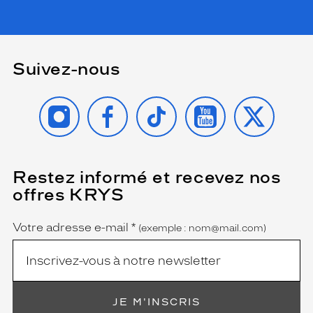
a
f
o
r
m
Suivez-nous
e
t
INSTAGRAM
FACEBOOK
TIKTOK
YOUTUBE
X
o
n
n
e
a
Restez informé et recevez nos
(Ce
u
champ
o
offres KRYS
est
Name
f
obligatoire)
f
Votre adresse e-mail
*
(exemple : nom@mail.com)
r
e
u
n
s
t
JE M'INSCRIS