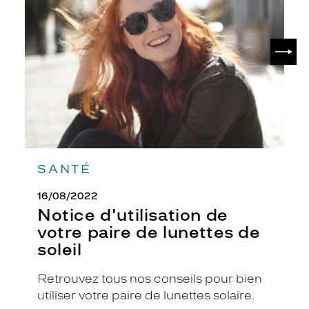
s
votre
paire
a
de
p
SUIV
lunettes
p
de
o
soleil
r
t
e
n
t
u
n
SANTÉ
e
t
16/08/2022
o
Notice d'utilisation de
u
votre paire de lunettes de
c
h
soleil
e
d
Retrouvez tous nos conseils pour bien
e
utiliser votre paire de lunettes solaire.
c