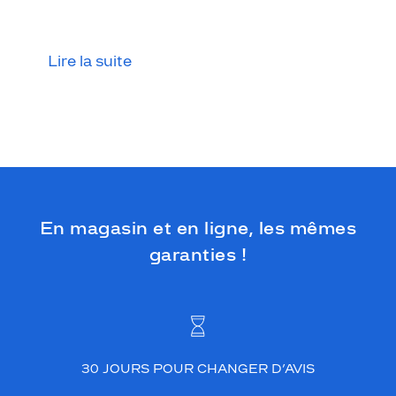
o
u
l
e
Lire la suite
u
r
a
m
u
s
a
n
t
En magasin et en ligne, les mêmes
e
garanties !
à
c
e
s
l
u
n
30 JOURS POUR CHANGER D’AVIS
e
t