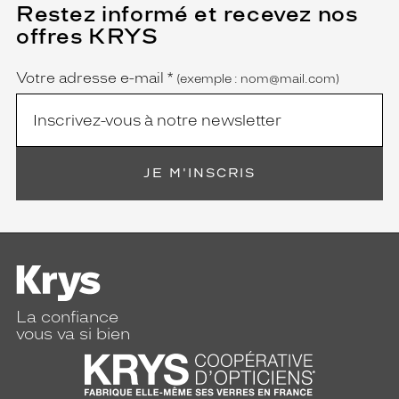
Restez informé et recevez nos
(Ce
champ
offres KRYS
est
Name
obligatoire)
 mm
 mm
Votre adresse e-mail
*
(exemple : nom@mail.com)
Détails
techniques
Genre
JE M'INSCRIS
Mixte
Forme
de
la
monture
Carré
Couleur
La confiance
de
vous va si bien
la
monture
W0366