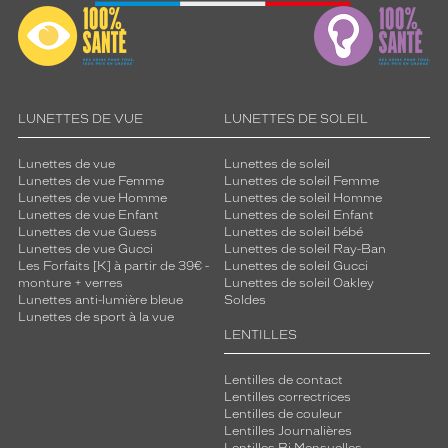
Clubmaster
Couleur
du
verre
G15
LUNETTES DE VUE
LUNETTES DE SOLEIL
Indice
de
Lunettes de vue
Lunettes de soleil
protection
Lunettes de vue Femme
Lunettes de soleil Femme
Lunettes de vue Homme
Lunettes de soleil Homme
Lunettes de vue Enfant
Lunettes de soleil Enfant
3
Lunettes de vue Guess
Lunettes de soleil bébé
Polarisant
Lunettes de vue Gucci
Lunettes de soleil Ray-Ban
Les Forfaits [K] à partir de 39€ -
Lunettes de soleil Gucci
Non
monture + verres
Lunettes de soleil Oakley
Type
Lunettes anti-lumière bleue
Soldes
de
Lunettes de sport à la vue
LENTILLES
verres
compatibles
Lentilles de contact
Progressifs
Lentilles correctrices
Lentilles de couleur
Unifocaux
Lentilles Journalières
Type