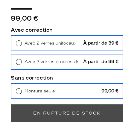
e
p
a
99,00 €
i
r
Avec correction
e
d
À partir de 39 €
Avec 2 verres unifocaux
e
Retrait en magasin
Offert
l
u
À partir de 99 €
Avec 2 verres progressifs
n
Retrait en magasin
Offert
e
t
Sans correction
t
e
99,00 €
Monture seule
s
Livraison à domicile
5,90 €
d
Retrait en magasin
Offert
e
s
EN RUPTURE DE STOCK
o
l
e