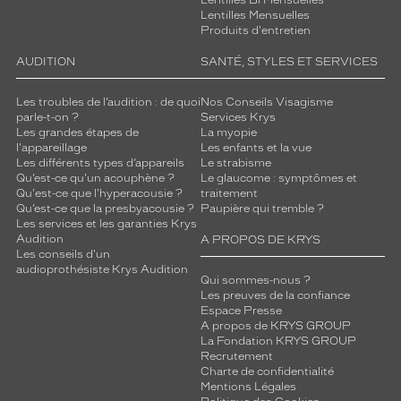
Lentilles Bi Mensuelles
de
Lentilles Mensuelles
montage
Produits d'entretien
Cerclé
AUDITION
SANTÉ, STYLES ET SERVICES
Taille
de
Les troubles de l’audition : de quoi
Nos Conseils Visagisme
monture
parle-t-on ?
Services Krys
Les grandes étapes de
La myopie
l'appareillage
Les enfants et la vue
S
Les différents types d’appareils
Le strabisme
Matière
Qu’est-ce qu'un acouphène ?
Le glaucome : symptômes et
Qu'est-ce que l'hyperacousie ?
traitement
Plastique
Qu’est-ce que la presbyacousie ?
Paupière qui tremble ?
Fournisseur
Les services et les garanties Krys
Audition
A PROPOS DE KRYS
Les conseils d'un
Luxottica
audioprothésiste Krys Audition
Marque
Qui sommes-nous ?
Ray-
Les preuves de la confiance
Espace Presse
Ban
A propos de KRYS GROUP
La Fondation KRYS GROUP
Recrutement
Charte de confidentialité
Mentions Légales