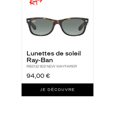
NEW
c
WAYFARER
a
r
r
é
e
a
r
b
o
Lunettes de soleil
r
Ray-Ban
e
u
RB2132 902 NEW WAYFARER
n
94,00 €
e
c
h
JE DÉCOUVRE
a
r
m
a
n