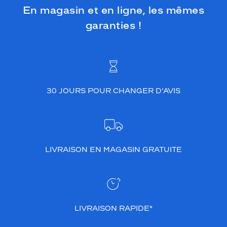
g
En magasin et en ligne, les mêmes
e
garanties !
,
t
o
u
t
e
n
30 JOURS POUR CHANGER D’AVIS
v
o
u
s
a
s
LIVRAISON EN MAGASIN GRATUITE
s
u
r
a
n
t
LIVRAISON RAPIDE*
u