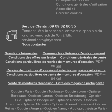
Politique des Cookies
Conditions générales d'utilisation
Accessibilité
Gérer les cookies
Service Clients : 09 69 32 80 35
Pendant l'été, le service clients est disponible du
lundi au vendredi de 10h à 18h.
serviceclients@krys.com
Nous contacter
Questions fréquentes
Commandes - Retours - Remboursement
Conditions des offres sur le site
Conditions générales de vente
Conditions particulières de reprise de montures d’occasion
[PDF —
86
Ko
]
Reprise de montures d’occasion - Liste des magasins participants
Conditions particulières de vente de montures d’occasion
[PDF —
94
Ko
]
Vente de montures d’occasion - Liste des magasins participants
Opticien Paris
-
Opticien Toulouse
-
Opticien Lyon
-
Opticien
Bordeaux
-
Opticien Nantes
-
Opticien Strasbourg
-
Opticien
Lille
-
Opticien Montpellier
-
Opticien Rennes
-
Opticien
Grenoble
-
Opticien Marseille
-
Opticien Aix-en-Provence
-
Opticien
Reims
-
Opticien Angers
-
Opticien Nancy
-
Audioprothésiste Paris
-