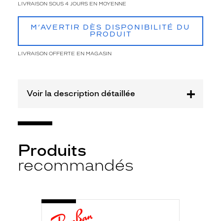
i
LIVRAISON SOUS 4 JOURS EN MOYENNE
l
R
M’AVERTIR DÈS DISPONIBILITÉ DU
A
PRODUIT
Y
B
LIVRAISON OFFERTE EN MAGASIN
A
N
m
i
Voir la description détaillée
x
t
e
.
L
Produits
a
m
recommandés
o
n
t
u
-
r
RB2132
902
e