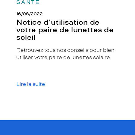
SANTÉ
e
t
16/08/2022
o
Notice d'utilisation de
u
votre paire de lunettes de
t
d
soleil
é
f
Retrouvez tous nos conseils pour bien
i
utiliser votre paire de lunettes solaire.
n
i
r
a
v
Lire la suite
o
t
r
e
v
i
s
a