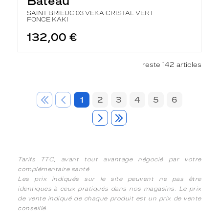
Bateau
SAINT BRIEUC 03 VEKA CRISTAL VERT
FONCE KAKI
132,00 €
reste 142 articles
1
2
3
4
5
6
Tarifs TTC, avant tout avantage négocié par votre
complémentaire santé
Les prix indiqués sur le site peuvent ne pas être
identiques à ceux pratiqués dans nos magasins. Le prix
de vente indiqué de chaque produit est un prix de vente
conseillé.