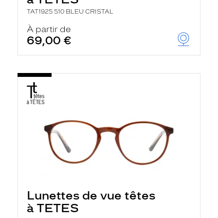
r
c
TAT1925 510 BLEU CRISTAL
h
À partir de
e
e
69,00 €
t
r
e
c
h
a
r
g
e
l
a
p
a
g
e
Lunettes de vue têtes
à TETES