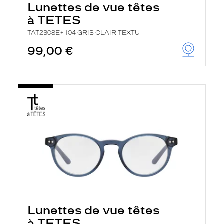
Lunettes de vue têtes
a
n
à TETES
c
e
TAT2308E+ 104 GRIS CLAIR TEXTU
a
99,00 €
u
t
o
m
a
t
i
q
u
e
m
e
n
t
l
a
r
e
c
Lunettes de vue têtes
h
e
à TETES