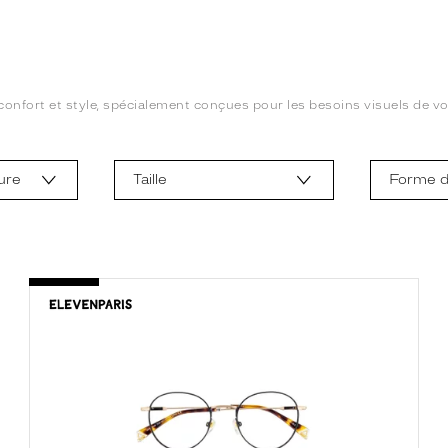
onfort et style, spécialement conçues pour les besoins visuels de vos 
ure
Taille
Forme d