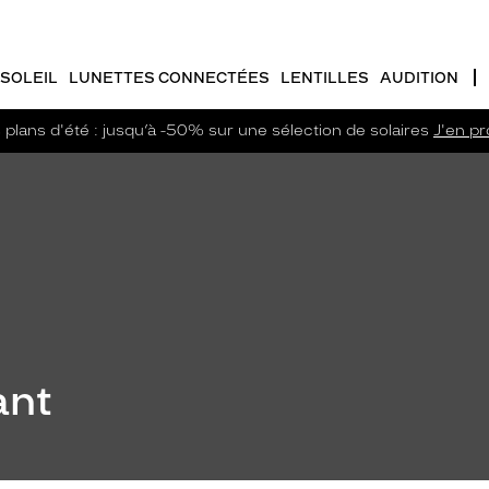
SOLEIL
LUNETTES CONNECTÉES
LENTILLES
AUDITION
plans d'été : jusqu’à -50% sur une sélection de solaires
J'en pro
ant