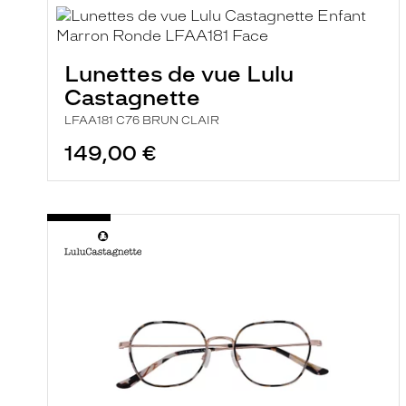
i
l
t
r
Lunettes de vue Lulu
e
l
Castagnette
a
n
LFAA181 C76 BRUN CLAIR
c
e
149,00 €
a
u
t
o
m
a
t
i
q
u
e
m
e
n
t
l