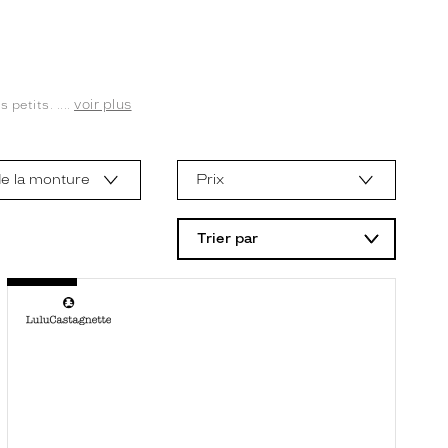
voir plus
petits. ....
e la monture
Prix
Trier par