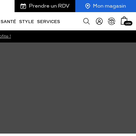
Prendre un RDV
Mon magasin
Mon
Afficher
SANTÉ
STYLE
SERVICES
vide
panie
la
recherche
fite !