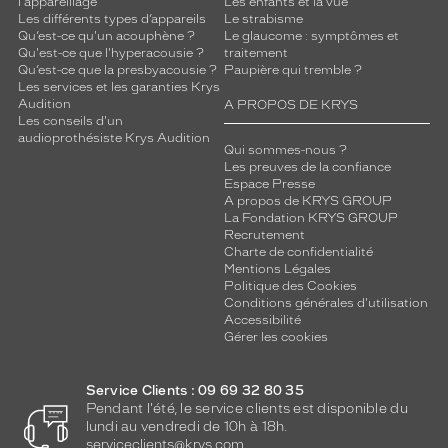
l'appareillage
Les enfants et la vue
Les différents types d’appareils
Le strabisme
Qu’est-ce qu'un acouphène ?
Le glaucome : symptômes et
Qu'est-ce que l'hyperacousie ?
traitement
Qu’est-ce que la presbyacousie ?
Paupière qui tremble ?
Les services et les garanties Krys
Audition
A PROPOS DE KRYS
Les conseils d'un
audioprothésiste Krys Audition
Qui sommes-nous ?
Les preuves de la confiance
Espace Presse
A propos de KRYS GROUP
La Fondation KRYS GROUP
Recrutement
Charte de confidentialité
Mentions Légales
Politique des Cookies
Conditions générales d'utilisation
Accessibilité
Gérer les cookies
Service Clients : 09 69 32 80 35
Pendant l'été, le service clients est disponible du
lundi au vendredi de 10h à 18h.
serviceclients@krys.com