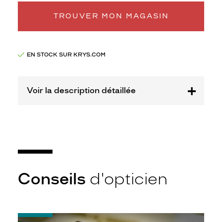
monture
TROUVER MON MAGASIN
XS
Afficher
la
mention
EN STOCK SUR KRYS.COM
Prix
web
Voir la description détaillée
Non
Matière
Métal
Fournisseur
Codir
Marque
têtes
Conseils
d'opticien
à
TETES
-