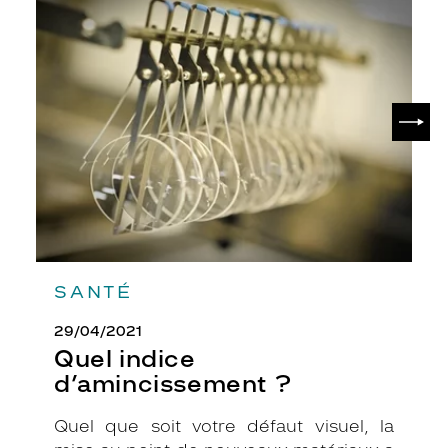
Quel
indice
d’amincissement
?
SUIV
SANTÉ
29/04/2021
Quel indice
d’amincissement ?
Quel que soit votre défaut visuel, la