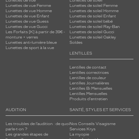
Lunettes de vue
Lunettes de soleil
Lunettes de vue Femme
Lunettes de soleil Femme
Lunettes de vue Homme
Lunettes de soleil Homme
Lunettes de vue Enfant
Lunettes de soleil Enfant
Lunettes de vue Guess
Lunettes de soleil bébé
Lunettes de vue Gucci
Lunettes de soleil Ray-Ban
Les Forfaits [K] à partir de 39€ -
Lunettes de soleil Gucci
monture + verres
Lunettes de soleil Oakley
Lunettes anti-lumière bleue
Soldes
Lunettes de sport à la vue
LENTILLES
Lentilles de contact
Lentilles correctrices
Lentilles de couleur
Lentilles Journalières
Lentilles Bi Mensuelles
Lentilles Mensuelles
Produits d'entretien
AUDITION
SANTÉ, STYLES ET SERVICES
Les troubles de l’audition : de quoi
Nos Conseils Visagisme
parle-t-on ?
Services Krys
Les grandes étapes de
La myopie