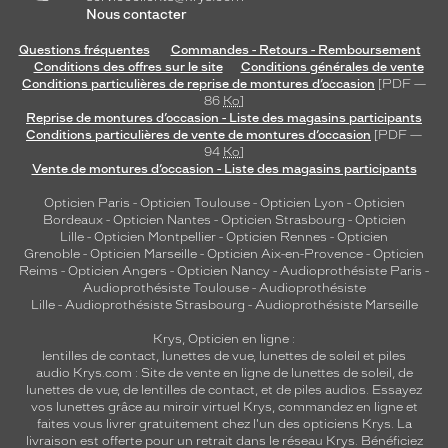
Nous contacter
Questions fréquentes
Commandes - Retours - Remboursement
Conditions des offres sur le site
Conditions générales de vente
Conditions particulières de reprise de montures d’occasion
[PDF —
86
Ko
]
Reprise de montures d’occasion - Liste des magasins participants
Conditions particulières de vente de montures d’occasion
[PDF —
94
Ko
]
Vente de montures d’occasion - Liste des magasins participants
Opticien Paris
-
Opticien Toulouse
-
Opticien Lyon
-
Opticien
Bordeaux
-
Opticien Nantes
-
Opticien Strasbourg
-
Opticien
Lille
-
Opticien Montpellier
-
Opticien Rennes
-
Opticien
Grenoble
-
Opticien Marseille
-
Opticien Aix-en-Provence
-
Opticien
Reims
-
Opticien Angers
-
Opticien Nancy
-
Audioprothésiste Paris
-
Audioprothésiste Toulouse
-
Audioprothésiste
Lille
-
Audioprothésiste Strasbourg
-
Audioprothésiste Marseille
Krys, Opticien en ligne :
lentilles de contact
,
lunettes de vue
,
lunettes de soleil
et
piles
audio
Krys.com : Site de vente en ligne de lunettes de soleil, de
lunettes de vue, de
lentilles de contact
, et de piles audios. Essayez
vos lunettes grâce au miroir virtuel Krys, commandez en ligne et
faites vous livrer gratuitement chez l'un des opticiens Krys. La
livraison est offerte pour un retrait dans le réseau Krys. Bénéficiez