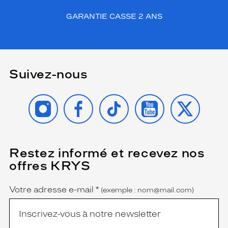
GARANTIE CASSE 2 ANS
Suivez-nous
INSTAGRAM
FACEBOOK
TIKTOK
YOUTUBE
X
Restez informé et recevez nos
(Ce
champ
offres KRYS
est
Name
obligatoire)
Votre adresse e-mail
*
(exemple : nom@mail.com)