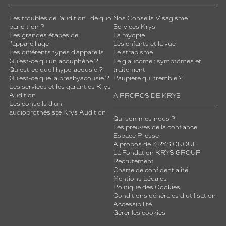
Les troubles de l’audition : de quoi
Nos Conseils Visagisme
parle-t-on ?
Services Krys
Les grandes étapes de
La myopie
l'appareillage
Les enfants et la vue
Les différents types d’appareils
Le strabisme
Qu’est-ce qu'un acouphène ?
Le glaucome : symptômes et
Qu'est-ce que l'hyperacousie ?
traitement
Qu’est-ce que la presbyacousie ?
Paupière qui tremble ?
Les services et les garanties Krys
Audition
A PROPOS DE KRYS
Les conseils d'un
audioprothésiste Krys Audition
Qui sommes-nous ?
Les preuves de la confiance
Espace Presse
A propos de KRYS GROUP
La Fondation KRYS GROUP
Recrutement
Charte de confidentialité
Mentions Légales
Politique des Cookies
Conditions générales d'utilisation
Accessibilité
Gérer les cookies