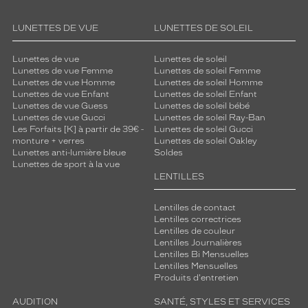
LUNETTES DE VUE
LUNETTES DE SOLEIL
Lunettes de vue
Lunettes de soleil
Lunettes de vue Femme
Lunettes de soleil Femme
Lunettes de vue Homme
Lunettes de soleil Homme
Lunettes de vue Enfant
Lunettes de soleil Enfant
Lunettes de vue Guess
Lunettes de soleil bébé
Lunettes de vue Gucci
Lunettes de soleil Ray-Ban
Les Forfaits [K] à partir de 39€ -
Lunettes de soleil Gucci
monture + verres
Lunettes de soleil Oakley
Lunettes anti-lumière bleue
Soldes
Lunettes de sport à la vue
LENTILLES
Lentilles de contact
Lentilles correctrices
Lentilles de couleur
Lentilles Journalières
Lentilles Bi Mensuelles
Lentilles Mensuelles
Produits d'entretien
AUDITION
SANTÉ, STYLES ET SERVICES