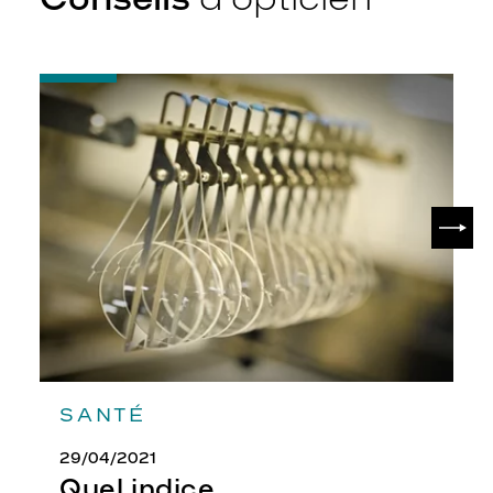
-
Quel
indice
d’amincissement
?
SUIV
SANTÉ
29/04/2021
Quel indice