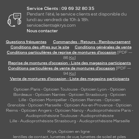
Service Clients : 09 69 32 80 35
Pendant l'été, le service clients est disponible du
lundi au vendredi de 10h à 18h.
serviceclients@krys.com
Nous contacter
Questions fréquentes
Commandes - Retours - Remboursement
Conditions des offres sur le site
Conditions générales de vente
Conditions particulières de reprise de montures d’occasion
[PDF —
86
Ko
]
Reprise de montures d’occasion - Liste des magasins participants
Conditions particulières de vente de montures d’occasion
[PDF —
94
Ko
]
Vente de montures d’occasion - Liste des magasins participants
Opticien Paris
-
Opticien Toulouse
-
Opticien Lyon
-
Opticien
Bordeaux
-
Opticien Nantes
-
Opticien Strasbourg
-
Opticien
Lille
-
Opticien Montpellier
-
Opticien Rennes
-
Opticien
Grenoble
-
Opticien Marseille
-
Opticien Aix-en-Provence
-
Opticien
Reims
-
Opticien Angers
-
Opticien Nancy
-
Audioprothésiste Paris
-
Audioprothésiste Toulouse
-
Audioprothésiste
Lille
-
Audioprothésiste Strasbourg
-
Audioprothésiste Marseille
Krys, Opticien en ligne :
lentilles de contact
,
lunettes de vue
,
lunettes de soleil
et
piles