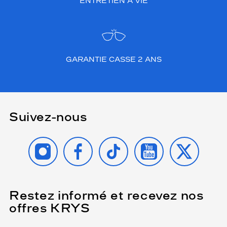
ENTRETIEN À VIE
GARANTIE CASSE 2 ANS
Suivez-nous
INSTAGRAM
FACEBOOK
TIKTOK
YOUTUBE
X
Restez informé et recevez nos
(Ce
champ
offres KRYS
est
Name
obligatoire)