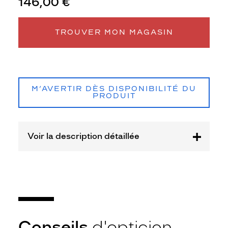
146,00 €
Matière
Plastique
TROUVER MON MAGASIN
Fournisseur
Seaport
Marque
Petit
Bateau
M’AVERTIR DÈS DISPONIBILITÉ DU
PRODUIT
Voir la description détaillée
Conseils
d'opticien