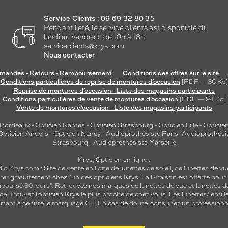
Service Clients : 09 69 32 80 35
Pendant l'été, le service clients est disponible du
lundi au vendredi de 10h à 18h.
serviceclients@krys.com
Nous contacter
andes - Retours - Remboursement
Conditions des offres sur le site
Conditions particulières de reprise de montures d’occasion
[PDF — 86
Ko
]
Reprise de montures d’occasion - Liste des magasins participants
Conditions particulières de vente de montures d’occasion
[PDF — 94
Ko
]
Vente de montures d’occasion - Liste des magasins participants
 Bordeaux
-
Opticien Nantes
-
Opticien Strasbourg
-
Opticien Lille
-
Opticien
Opticien Angers
-
Opticien Nancy
-
Audioprothésiste Paris
-
Audioprothési
Strasbourg
-
Audioprothésiste Marseille
Krys, Opticien en ligne :
dio
Krys.com : Site de vente en ligne de lunettes de soleil, de lunettes de vu
rer gratuitement chez l'un des opticiens Krys. La livraison est offerte pour
emboursé 30 jours". Retrouvez nos marques de lunettes de vue et
lunettes d
nce.
Trouvez l’opticien Krys le plus proche de chez vous
. Les lunettes/lenti
tant à ce titre le marquage CE. En cas de doute, consultez un professionne