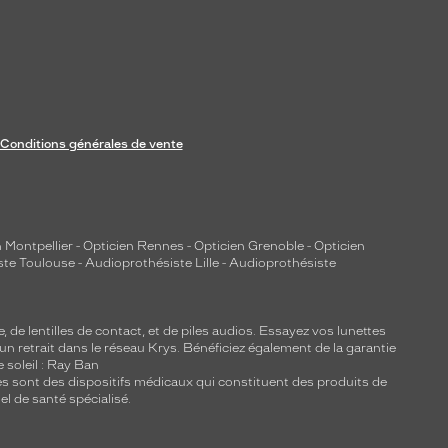
Conditions générales de vente
 Montpellier
-
Opticien Rennes
-
Opticien Grenoble
-
Opticien
ste Toulouse
-
Audioprothésiste Lille
-
Audioprothésiste
e, de
lentilles de contact
, et de piles audios. Essayez vos lunettes
 un retrait dans le réseau Krys. Bénéficiez également de la garantie
e soleil : Ray Ban
lles sont des dispositifs médicaux qui constituent des produits de
l de santé spécialisé.