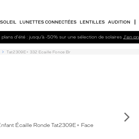
SOLEIL
LUNETTES CONNECTÉES
LENTILLES
AUDITION
plans d'été : jusqu’à -50% sur une sélection de solaires
J'en pro
Tat2309E+ 332 Ecaille Fonce Br
Su