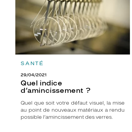
e
s
T
ê
t
e
s
à
T
SANTÉ
ê
29/04/2021
t
Quel indice
e
d’amincissement ?
s
!
Quel que soit votre défaut visuel, la mise
A
au point de nouveaux matériaux a rendu
v
possible l’amincissement des verres.
e
c