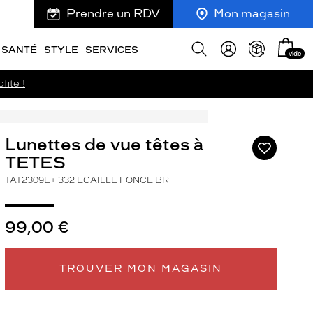
Prendre un RDV
Mon magasin
Mon
Afficher
SANTÉ
STYLE
SERVICES
vide
panie
la
recherche
fite !
Lunettes de vue têtes à
Ajouter
à
TETES
ma
TAT2309E+ 332 ECAILLE FONCE BR
liste
d’envies
99,00 €
ivant
TROUVER MON MAGASIN