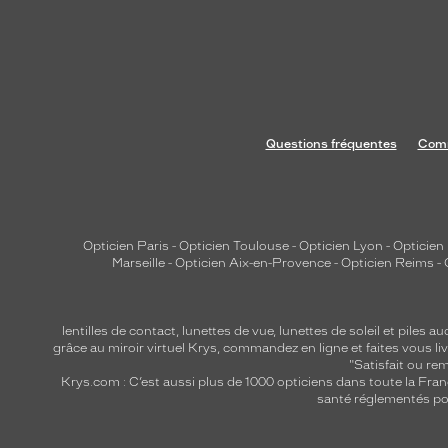
s
v
o
n
t
i
Questions fréquentes
Comm
l
l
u
m
i
Opticien Paris
-
Opticien Toulouse
-
Opticien Lyon
-
Opticien
Marseille
-
Opticien Aix-en-Provence
-
Opticien Reims
-
n
e
r
lentilles de contact
,
lunettes de vue
,
lunettes de soleil
et
piles au
l
grâce au miroir virtuel Krys, commandez en ligne et faites vous liv
e
"Satisfait ou r
Krys.com : C’est aussi plus de 1000 opticiens dans toute la Fra
u
santé réglementés por
r
v