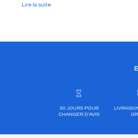
l
Lire la suite
e
u
r
c
o
u
l
e
E
u
r
a
m
b
r
30 JOURS POUR
LIVRAISO
é
CHANGER D’AVIS
GR
e
à
l