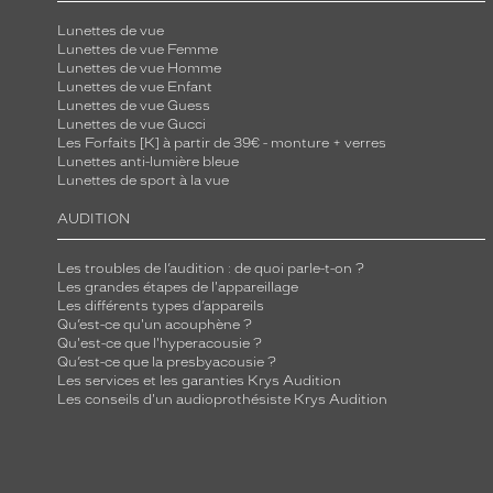
r
Lunettes de vue
a
Lunettes de vue Femme
Lunettes de vue Homme
n
Lunettes de vue Enfant
c
Lunettes de vue Guess
Lunettes de vue Gucci
h
Les Forfaits [K] à partir de 39€ - monture + verres
e
Lunettes anti-lumière bleue
s
Lunettes de sport à la vue
,
AUDITION
c
e
Les troubles de l’audition : de quoi parle-t-on ?
s
Les grandes étapes de l'appareillage
Les différents types d’appareils
l
Qu’est-ce qu'un acouphène ?
u
Qu'est-ce que l'hyperacousie ?
Qu’est-ce que la presbyacousie ?
n
Les services et les garanties Krys Audition
e
Les conseils d'un audioprothésiste Krys Audition
t
t
e