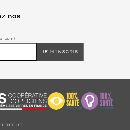
ez nos
il.com)
JE M'INSCRIS
LENTILLES