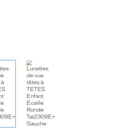
RE_FACEBOOK_TITLE
.SHARE_TWITTER_TITLE