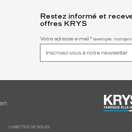
(Ce
Restez informé et recev
champ
offres KRYS
est
Name
obligatoire)
Votre adresse e-mail
*
(exemple : nom@ma
ien
LUNETTES DE SOLEIL