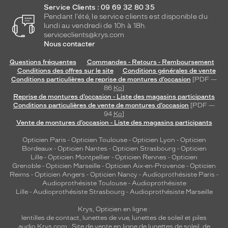
Service Clients : 09 69 32 80 35
Pendant l'été, le service clients est disponible du
lundi au vendredi de 10h à 18h.
serviceclients@krys.com
Nous contacter
Questions fréquentes
Commandes - Retours - Remboursement
Conditions des offres sur le site
Conditions générales de vente
Conditions particulières de reprise de montures d’occasion
[PDF —
86
Ko
]
Reprise de montures d’occasion - Liste des magasins participants
Conditions particulières de vente de montures d’occasion
[PDF —
94
Ko
]
Vente de montures d’occasion - Liste des magasins participants
Opticien Paris
-
Opticien Toulouse
-
Opticien Lyon
-
Opticien
Bordeaux
-
Opticien Nantes
-
Opticien Strasbourg
-
Opticien
Lille
-
Opticien Montpellier
-
Opticien Rennes
-
Opticien
Grenoble
-
Opticien Marseille
-
Opticien Aix-en-Provence
-
Opticien
Reims
-
Opticien Angers
-
Opticien Nancy
-
Audioprothésiste Paris
-
Audioprothésiste Toulouse
-
Audioprothésiste
Lille
-
Audioprothésiste Strasbourg
-
Audioprothésiste Marseille
Krys, Opticien en ligne :
lentilles de contact
,
lunettes de vue
,
lunettes de soleil
et
piles
audio
Krys.com : Site de vente en ligne de lunettes de soleil, de