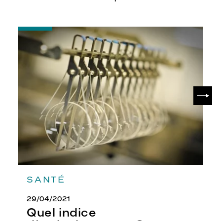
-
Quel
indice
d’amincissement
?
SUIV
SANTÉ
29/04/2021
Quel indice