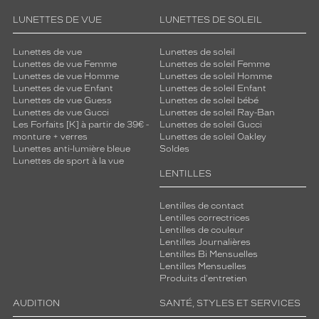
LUNETTES DE VUE
LUNETTES DE SOLEIL
Lunettes de vue
Lunettes de soleil
Lunettes de vue Femme
Lunettes de soleil Femme
Lunettes de vue Homme
Lunettes de soleil Homme
Lunettes de vue Enfant
Lunettes de soleil Enfant
Lunettes de vue Guess
Lunettes de soleil bébé
Lunettes de vue Gucci
Lunettes de soleil Ray-Ban
Les Forfaits [K] à partir de 39€ -
Lunettes de soleil Gucci
monture + verres
Lunettes de soleil Oakley
Lunettes anti-lumière bleue
Soldes
Lunettes de sport à la vue
LENTILLES
Lentilles de contact
Lentilles correctrices
Lentilles de couleur
Lentilles Journalières
Lentilles Bi Mensuelles
Lentilles Mensuelles
Produits d'entretien
AUDITION
SANTÉ, STYLES ET SERVICES