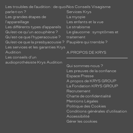
Les troubles de l’audition : de quoi
Nos Conseils Visagisme
parle-t-on ?
Services Krys
Les grandes étapes de
La myopie
l'appareillage
Les enfants et la vue
Les différents types d’appareils
Le strabisme
Qu’est-ce qu'un acouphène ?
Le glaucome : symptômes et
Qu'est-ce que l'hyperacousie ?
traitement
Qu’est-ce que la presbyacousie ?
Paupière qui tremble ?
Les services et les garanties Krys
Audition
A PROPOS DE KRYS
Les conseils d'un
audioprothésiste Krys Audition
Qui sommes-nous ?
Les preuves de la confiance
Espace Presse
A propos de KRYS GROUP
La Fondation KRYS GROUP
Recrutement
Charte de confidentialité
Mentions Légales
Politique des Cookies
Conditions générales d'utilisation
Accessibilité
Gérer les cookies