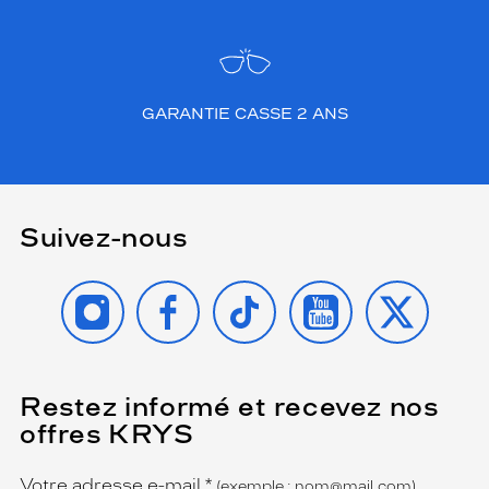
GARANTIE CASSE 2 ANS
Suivez-nous
INSTAGRAM
FACEBOOK
TIKTOK
YOUTUBE
X
Restez informé et recevez nos
(Ce
champ
offres KRYS
est
Name
obligatoire)
Votre adresse e-mail
*
(exemple : nom@mail.com)