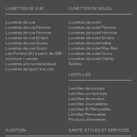
LUNETTES DE VUE
LUNETTES DE SOLEIL
Lunettes de vue
Lunettes de soleil
Lunettes de vue Femme
Lunettes de soleil Femme
Lunettes de vue Homme
Lunettes de soleil Homme
Lunettes de vue Enfant
Lunettes de soleil Enfant
Lunettes de vue Guess
Lunettes de soleil bébé
Lunettes de vue Gucci
Lunettes de soleil Ray-Ban
Les Forfaits [K] à partir de 39€ -
Lunettes de soleil Gucci
monture + verres
Lunettes de soleil Oakley
Lunettes anti-lumière bleue
Soldes
Lunettes de sport à la vue
LENTILLES
Lentilles de contact
Lentilles correctrices
Lentilles de couleur
Lentilles Journalières
Lentilles Bi Mensuelles
Lentilles Mensuelles
Produits d'entretien
AUDITION
SANTÉ, STYLES ET SERVICES