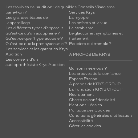
Les troubles de l’audition : de quoi
Nos Conseils Visagisme
parle-t-on ?
Services Krys
Les grandes étapes de
La myopie
l'appareillage
Les enfants et la vue
Les différents types d’appareils
Le strabisme
Qu’est-ce qu'un acouphène ?
Le glaucome : symptômes et
Qu'est-ce que l'hyperacousie ?
traitement
Qu’est-ce que la presbyacousie ?
Paupière qui tremble ?
Les services et les garanties Krys
Audition
A PROPOS DE KRYS
Les conseils d'un
audioprothésiste Krys Audition
Qui sommes-nous ?
Les preuves de la confiance
Espace Presse
A propos de KRYS GROUP
La Fondation KRYS GROUP
Recrutement
Charte de confidentialité
Mentions Légales
Politique des Cookies
Conditions générales d'utilisation
Accessibilité
Gérer les cookies