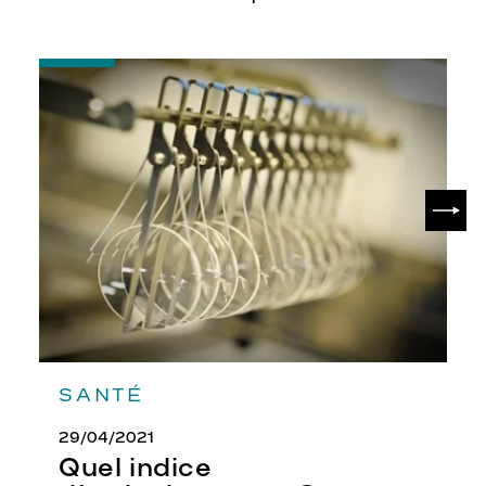
-
Quel
indice
d’amincissement
?
SUIV
SANTÉ
29/04/2021
Quel indice