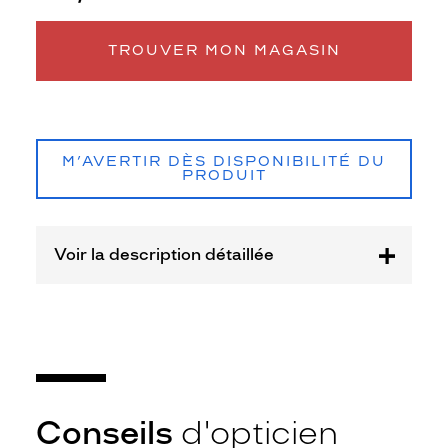
Matière
Plastique
TROUVER MON MAGASIN
Fournisseur
Seaport
Marque
Petit
M’AVERTIR DÈS DISPONIBILITÉ DU
Bateau
PRODUIT
Voir la description détaillée
Conseils
d'opticien