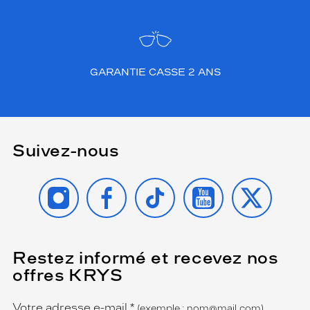
GARANTIE CASSE 2 ANS
Suivez-nous
INSTAGRAM
FACEBOOK
TIKTOK
YOUTUBE
X
Restez informé et recevez nos
(Ce
champ
offres KRYS
est
Name
obligatoire)
Votre adresse e-mail
*
(exemple : nom@mail.com)