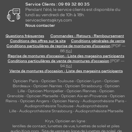
Service Clients : 09 69 32 80 35
Pendant l'été, le service clients est disponible du
lundi au vendredi de 10h à 18h.
serviceclients@krys.com
Nous contacter
Questions fréquentes
Commandes - Retours - Remboursement
Conditions des offres sur le site
Conditions générales de vente
Conditions particulières de reprise de montures d’occasion
[PDF —
86
Ko
]
Reprise de montures d’occasion - Liste des magasins participants
Conditions particulières de vente de montures d’occasion
[PDF —
94
Ko
]
Vente de montures d’occasion - Liste des magasins participants
Opticien Paris
-
Opticien Toulouse
-
Opticien Lyon
-
Opticien
Bordeaux
-
Opticien Nantes
-
Opticien Strasbourg
-
Opticien
Lille
-
Opticien Montpellier
-
Opticien Rennes
-
Opticien
Grenoble
-
Opticien Marseille
-
Opticien Aix-en-Provence
-
Opticien
Reims
-
Opticien Angers
-
Opticien Nancy
-
Audioprothésiste Paris
-
Audioprothésiste Toulouse
-
Audioprothésiste
Lille
-
Audioprothésiste Strasbourg
-
Audioprothésiste Marseille
Krys, Opticien en ligne :
lentilles de contact
,
lunettes de vue
,
lunettes de soleil
et
piles
audio
Krys.com : Site de vente en ligne de lunettes de soleil, de