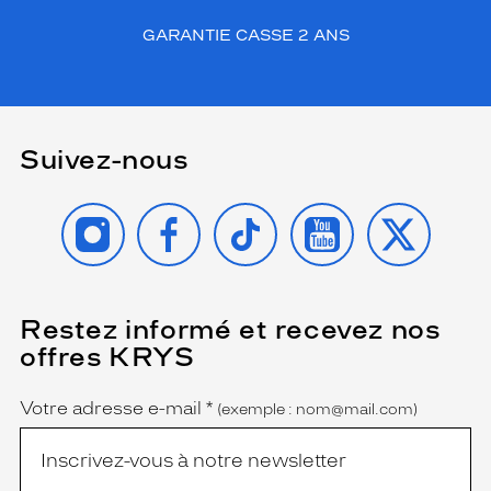
GARANTIE CASSE 2 ANS
Suivez-nous
INSTAGRAM
FACEBOOK
TIKTOK
YOUTUBE
X
Restez informé et recevez nos
(Ce
champ
offres KRYS
est
Name
obligatoire)
Votre adresse e-mail
*
(exemple : nom@mail.com)