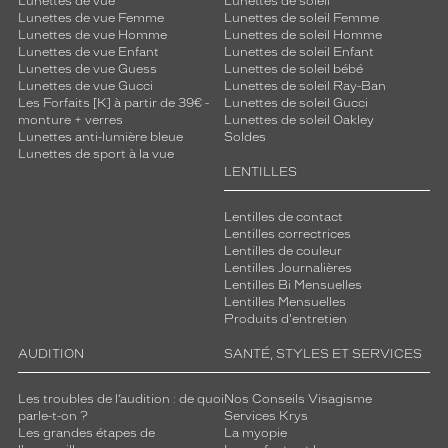
Lunettes de vue
Lunettes de soleil
Lunettes de vue Femme
Lunettes de soleil Femme
Lunettes de vue Homme
Lunettes de soleil Homme
Lunettes de vue Enfant
Lunettes de soleil Enfant
Lunettes de vue Guess
Lunettes de soleil bébé
Lunettes de vue Gucci
Lunettes de soleil Ray-Ban
Les Forfaits [K] à partir de 39€ -
Lunettes de soleil Gucci
monture + verres
Lunettes de soleil Oakley
Lunettes anti-lumière bleue
Soldes
Lunettes de sport à la vue
LENTILLES
Lentilles de contact
Lentilles correctrices
Lentilles de couleur
Lentilles Journalières
Lentilles Bi Mensuelles
Lentilles Mensuelles
Produits d'entretien
AUDITION
SANTÉ, STYLES ET SERVICES
Les troubles de l’audition : de quoi
Nos Conseils Visagisme
parle-t-on ?
Services Krys
Les grandes étapes de
La myopie