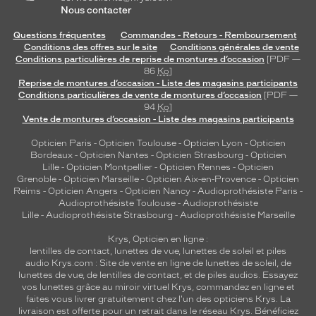
Nous contacter
Questions fréquentes
Commandes - Retours - Remboursement
Conditions des offres sur le site
Conditions générales de vente
Conditions particulières de reprise de montures d’occasion
[PDF —
86
Ko
]
Reprise de montures d’occasion - Liste des magasins participants
Conditions particulières de vente de montures d’occasion
[PDF —
94
Ko
]
Vente de montures d’occasion - Liste des magasins participants
Opticien Paris
-
Opticien Toulouse
-
Opticien Lyon
-
Opticien
Bordeaux
-
Opticien Nantes
-
Opticien Strasbourg
-
Opticien
Lille
-
Opticien Montpellier
-
Opticien Rennes
-
Opticien
Grenoble
-
Opticien Marseille
-
Opticien Aix-en-Provence
-
Opticien
Reims
-
Opticien Angers
-
Opticien Nancy
-
Audioprothésiste Paris
-
Audioprothésiste Toulouse
-
Audioprothésiste
Lille
-
Audioprothésiste Strasbourg
-
Audioprothésiste Marseille
Krys, Opticien en ligne :
lentilles de contact
,
lunettes de vue
,
lunettes de soleil
et
piles
audio
Krys.com : Site de vente en ligne de lunettes de soleil, de
lunettes de vue, de
lentilles de contact
, et de piles audios. Essayez
vos lunettes grâce au miroir virtuel Krys, commandez en ligne et
faites vous livrer gratuitement chez l'un des opticiens Krys. La
livraison est offerte pour un retrait dans le réseau Krys. Bénéficiez