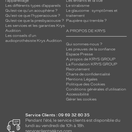
l'appareillage
Les enfants et la vue
Les différents types d’appareils
Le strabisme
Qu’est-ce qu'un acouphène ?
Le glaucome : symptômes et
Qu'est-ce que l'hyperacousie ?
traitement
Qu’est-ce que la presbyacousie ?
Paupière qui tremble ?
Les services et les garanties Krys
Audition
A PROPOS DE KRYS
Les conseils d'un
audioprothésiste Krys Audition
Qui sommes-nous ?
Les preuves de la confiance
Espace Presse
A propos de KRYS GROUP
La Fondation KRYS GROUP
Recrutement
Charte de confidentialité
Mentions Légales
Politique des Cookies
Conditions générales d'utilisation
Accessibilité
Gérer les cookies
Service Clients : 09 69 32 80 35
Pendant l'été, le service clients est disponible du
lundi au vendredi de 10h à 18h.
serviceclients@krys.com