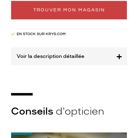
monture
TROUVER MON MAGASIN
XS
Afficher
la
mention
EN STOCK SUR KRYS.COM
Prix
web
Voir la description détaillée
Non
Matière
Plastique
Fournisseur
Codir
Marque
têtes
Conseils
d'opticien
à
TETES
-