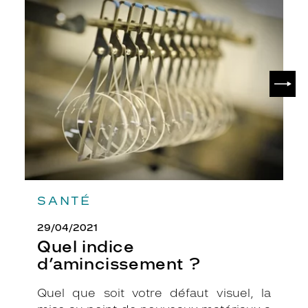
Quel
indice
d’amincissement
?
SUIV
SANTÉ
29/04/2021
Quel indice
d’amincissement ?
Quel que soit votre défaut visuel, la