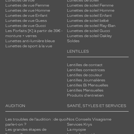
Lunettes de vue
Lunettes de soleil
Lunettes de vue Femme
Lunettes de soleil Femme
Lunettes de vue Homme
Lunettes de soleil Homme
Lunettes de vue Enfant
Lunettes de soleil Enfant
Lunettes de vue Guess
Lunettes de soleil bébé
Lunettes de vue Gucci
Lunettes de soleil Ray-Ban
Les Forfaits [K] à partir de 39€ -
Lunettes de soleil Gucci
monture + verres
Lunettes de soleil Oakley
Lunettes anti-lumière bleue
Soldes
Lunettes de sport à la vue
LENTILLES
Lentilles de contact
Lentilles correctrices
Lentilles de couleur
Lentilles Journalières
Lentilles Bi Mensuelles
Lentilles Mensuelles
Produits d'entretien
AUDITION
SANTÉ, STYLES ET SERVICES
Les troubles de l’audition : de quoi
Nos Conseils Visagisme
parle-t-on ?
Services Krys
Les grandes étapes de
La myopie