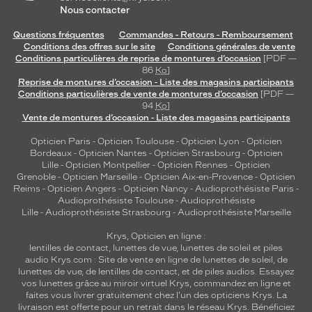
Nous contacter
Questions fréquentes
Commandes - Retours - Remboursement
Conditions des offres sur le site
Conditions générales de vente
Conditions particulières de reprise de montures d’occasion
[PDF —
86
Ko
]
Reprise de montures d’occasion - Liste des magasins participants
Conditions particulières de vente de montures d’occasion
[PDF —
94
Ko
]
Vente de montures d’occasion - Liste des magasins participants
Opticien Paris
-
Opticien Toulouse
-
Opticien Lyon
-
Opticien
Bordeaux
-
Opticien Nantes
-
Opticien Strasbourg
-
Opticien
Lille
-
Opticien Montpellier
-
Opticien Rennes
-
Opticien
Grenoble
-
Opticien Marseille
-
Opticien Aix-en-Provence
-
Opticien
Reims
-
Opticien Angers
-
Opticien Nancy
-
Audioprothésiste Paris
-
Audioprothésiste Toulouse
-
Audioprothésiste
Lille
-
Audioprothésiste Strasbourg
-
Audioprothésiste Marseille
Krys, Opticien en ligne :
lentilles de contact
,
lunettes de vue
,
lunettes de soleil
et
piles
audio
Krys.com : Site de vente en ligne de lunettes de soleil, de
lunettes de vue, de
lentilles de contact
, et de piles audios. Essayez
vos lunettes grâce au miroir virtuel Krys, commandez en ligne et
faites vous livrer gratuitement chez l'un des opticiens Krys. La
livraison est offerte pour un retrait dans le réseau Krys. Bénéficiez