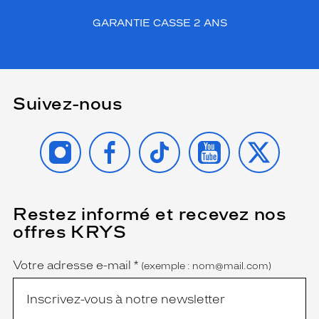
GARANTIE CASSE 2 ANS
Suivez-nous
INSTAGRAM
FACEBOOK
TIKTOK
YOUTUBE
X
Restez informé et recevez nos
(Ce
champ
offres KRYS
est
Name
obligatoire)
Votre adresse e-mail
*
(exemple : nom@mail.com)