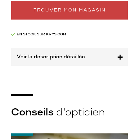
monture
TROUVER MON MAGASIN
XS
discountDetail
-50%
EN STOCK SUR KRYS.COM
Afficher
la
mention
Voir la description détaillée
Prix
web
Non
Matière
Plastique
Fournisseur
Conseils
d'opticien
Codir
Marque
têtes
à
-
TETES