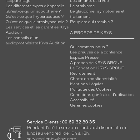
l'appareillage
Les enfants et la vue
Les différents types d’appareils
Le strabisme
Qu’est-ce qu'un acouphène ?
Le glaucome : symptômes et
Qu'est-ce que l'hyperacousie ?
traitement
Qu’est-ce que la presbyacousie ?
Paupière qui tremble ?
Les services et les garanties Krys
Audition
A PROPOS DE KRYS
Les conseils d'un
audioprothésiste Krys Audition
Qui sommes-nous ?
Les preuves de la confiance
Espace Presse
A propos de KRYS GROUP
La Fondation KRYS GROUP
Recrutement
Charte de confidentialité
Mentions Légales
Politique des Cookies
Conditions générales d'utilisation
Accessibilité
Gérer les cookies
Service Clients : 09 69 32 80 35
Pendant l'été, le service clients est disponible du
lundi au vendredi de 10h à 18h.
serviceclients@krys.com