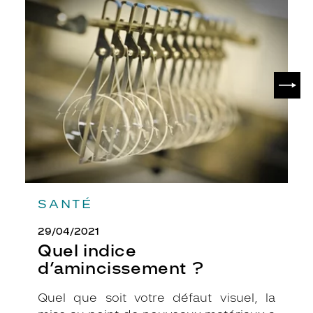
Quel
indice
d’amincissement
?
SUIV
SANTÉ
29/04/2021
Quel indice
d’amincissement ?
Quel que soit votre défaut visuel, la