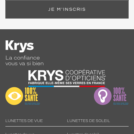
e
u
JE M'INSCRIS
r
g
r
i
s
c
l
a
La confiance
i
vous va si bien
r
d
e
v
a
n
t
e
t
LUNETTES DE VUE
LUNETTES DE SOLEIL
o
r