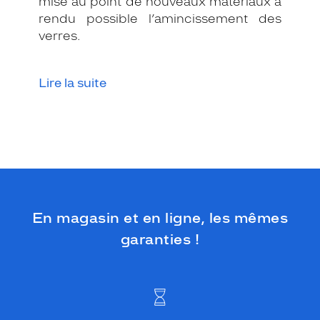
mise au point de nouveaux matériaux a
d
rendu possible l’amincissement des
e
verres.
s
i
g
n
Lire la suite
c
e
r
c
l
é
d
e
f
En magasin et en ligne, les mêmes
o
garanties !
r
m
e
r
o
n