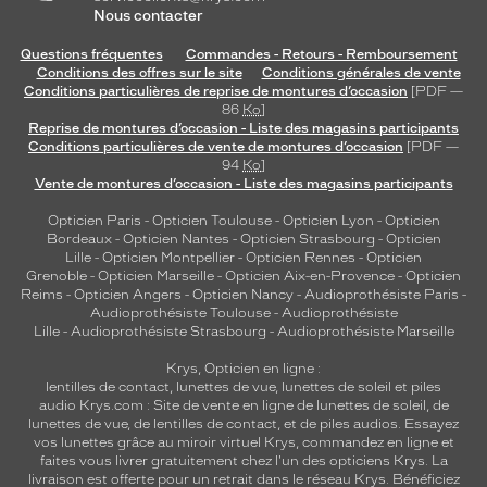
Nous contacter
Dimensions
de
Questions fréquentes
Commandes - Retours - Remboursement
la
Conditions des offres sur le site
Conditions générales de vente
monture
Conditions particulières de reprise de montures d’occasion
[PDF —
86
Ko
]
Reprise de montures d’occasion - Liste des magasins participants
Conditions particulières de vente de montures d’occasion
[PDF —
94
Ko
]
1 mm
0 mm
Vente de montures d’occasion - Liste des magasins participants
Opticien Paris
-
Opticien Toulouse
-
Opticien Lyon
-
Opticien
Bordeaux
-
Opticien Nantes
-
Opticien Strasbourg
-
Opticien
Lille
-
Opticien Montpellier
-
Opticien Rennes
-
Opticien
Grenoble
-
Opticien Marseille
-
Opticien Aix-en-Provence
-
Opticien
 mm
 mm
Reims
-
Opticien Angers
-
Opticien Nancy
-
Audioprothésiste Paris
-
Audioprothésiste Toulouse
-
Audioprothésiste
Détails
Lille
-
Audioprothésiste Strasbourg
-
Audioprothésiste Marseille
techniques
Krys, Opticien en ligne :
Genre
lentilles de contact
,
lunettes de vue
,
lunettes de soleil
et
piles
audio
Krys.com : Site de vente en ligne de lunettes de soleil, de
lunettes de vue, de
lentilles de contact
, et de piles audios. Essayez
Enfant
vos lunettes grâce au miroir virtuel Krys, commandez en ligne et
Forme
faites vous livrer gratuitement chez l'un des opticiens Krys. La
de
livraison est offerte pour un retrait dans le réseau Krys. Bénéficiez