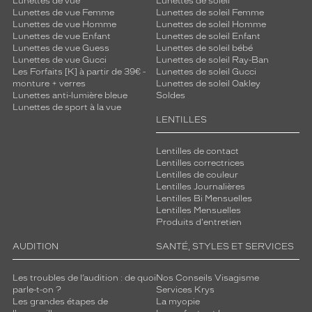
a
Lunettes de vue
Lunettes de soleil
Lunettes de vue Femme
Lunettes de soleil Femme
n
Lunettes de vue Homme
Lunettes de soleil Homme
g
Lunettes de vue Enfant
Lunettes de soleil Enfant
e
Lunettes de vue Guess
Lunettes de soleil bébé
c
Lunettes de vue Gucci
Lunettes de soleil Ray-Ban
l
Les Forfaits [K] à partir de 39€ -
Lunettes de soleil Gucci
a
monture + verres
Lunettes de soleil Oakley
Lunettes anti-lumière bleue
Soldes
i
Lunettes de sport à la vue
r
LENTILLES
s
u
Lentilles de contact
r
Lentilles correctrices
l
Lentilles de couleur
e
Lentilles Journalières
s
Lentilles Bi Mensuelles
b
Lentilles Mensuelles
Produits d'entretien
r
a
AUDITION
SANTÉ, STYLES ET SERVICES
n
c
Les troubles de l’audition : de quoi
Nos Conseils Visagisme
h
parle-t-on ?
Services Krys
e
Les grandes étapes de
La myopie
s