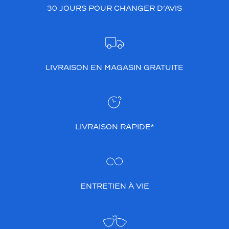
d
30 JOURS POUR CHANGER D’AVIS
e
a
p
p
o
r
LIVRAISON EN MAGASIN GRATUITE
t
e
u
n
e
t
LIVRAISON RAPIDE*
o
u
c
h
e
ENTRETIEN À VIE
d
e
f
a
n