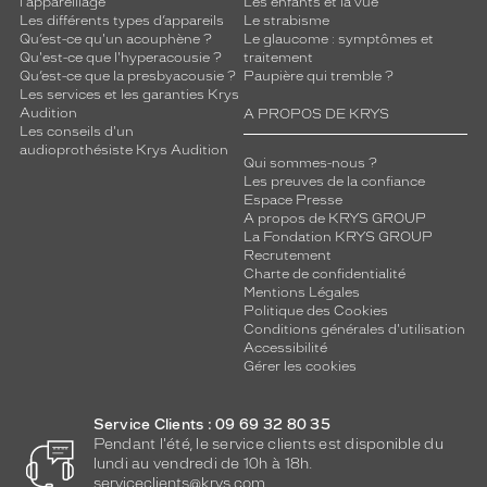
l'appareillage
Les enfants et la vue
a
Les différents types d’appareils
Le strabisme
j
Qu’est-ce qu'un acouphène ?
Le glaucome : symptômes et
o
Qu'est-ce que l'hyperacousie ?
traitement
Qu’est-ce que la presbyacousie ?
Paupière qui tremble ?
u
Les services et les garanties Krys
t
Audition
A PROPOS DE KRYS
e
Les conseils d'un
u
audioprothésiste Krys Audition
Qui sommes-nous ?
n
Les preuves de la confiance
e
Espace Presse
n
A propos de KRYS GROUP
o
La Fondation KRYS GROUP
t
Recrutement
e
Charte de confidentialité
Mentions Légales
d
Politique des Cookies
e
Conditions générales d'utilisation
g
Accessibilité
a
Gérer les cookies
i
e
Service Clients : 09 69 32 80 35
t
Pendant l'été, le service clients est disponible du
é
lundi au vendredi de 10h à 18h.
.
serviceclients@krys.com