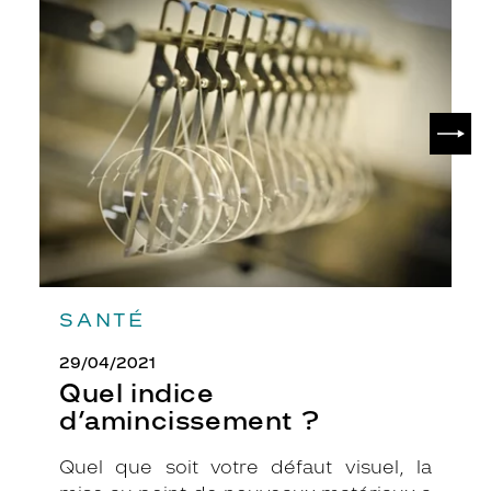
i
Quel
s
indice
s
d’amincissement
t
?
y
l
SUIV
é
e
e
t
i
n
n
o
v
SANTÉ
a
n
29/04/2021
t
Quel indice
e
d’amincissement ?
!
S
o
Quel que soit votre défaut visuel, la
n