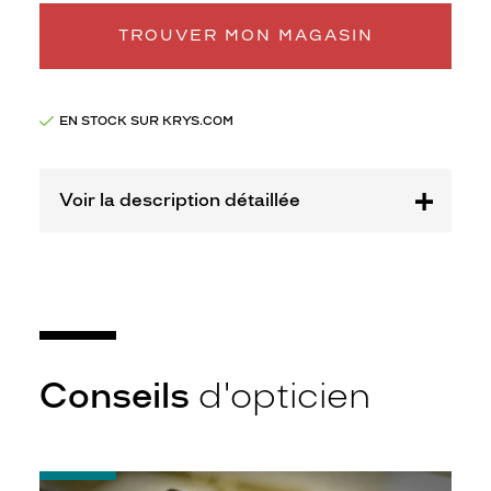
o
n
TROUVER MON MAGASIN
t
u
r
e
EN STOCK SUR KRYS.COM
T
ê
t
Voir la description détaillée
e
s
à
T
ê
t
e
s
à
Conseils
d'opticien
l
a
f
o
-