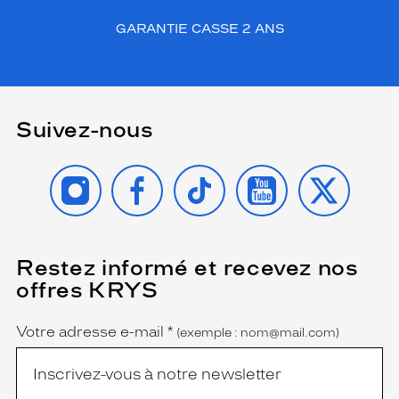
t
GARANTIE CASSE 2 ANS
a
i
s
i
e
,
Suivez-nous
t
a
INSTAGRAM
FACEBOOK
TIKTOK
YOUTUBE
X
n
d
i
s
q
Restez informé et recevez nos
(Ce
u
champ
e
offres KRYS
est
Name
s
obligatoire)
a
Votre adresse e-mail
*
(exemple : nom@mail.com)
c
o
u
l