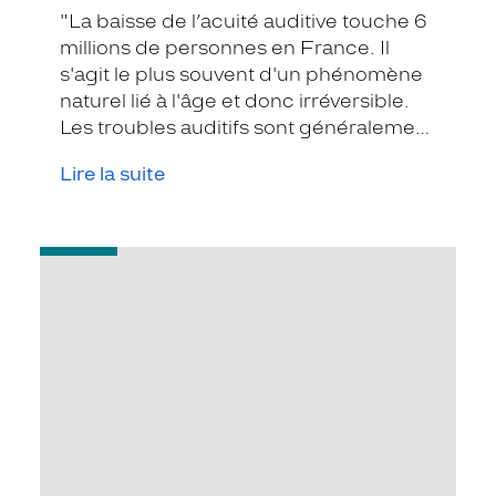
"La baisse de l’acuité auditive touche 6
millions de personnes en France. Il
s'agit le plus souvent d'un phénomène
naturel lié à l'âge et donc irréversible.
Les troubles auditifs sont généralement
détectés par l’entourage de la
Lire la suite
personne atteinte qui aura tendance à
faire répéter ou à demander à parler
plus fort pour compenser sa perte
-
auditive."
Préserver
votre
capital
auditif