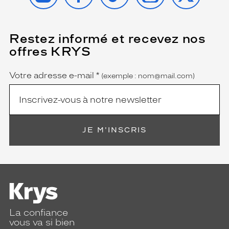
Restez informé et recevez nos
(Ce
champ
offres KRYS
est
Name
obligatoire)
Votre adresse e-mail
*
(exemple : nom@mail.com)
JE M'INSCRIS
La confiance
vous va si bien