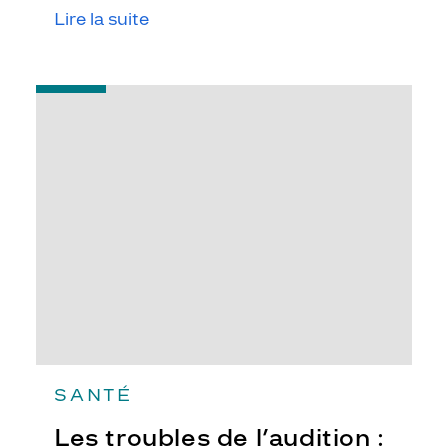
sans que de véritables sons n'arrivent
Lire la suite
dans vos oreilles.
-
Les
troubles
de
l’audition
:
de
quoi
parle-
t-
on
?
SANTÉ
Les troubles de l’audition :