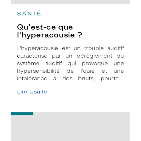
SANTÉ
Qu'est-ce que
l'hyperacousie ?
L'hyperacousie est un trouble auditif
caractérisé par un dérèglement du
système auditif qui provoque une
hypersensibilité de l'ouïe et une
intolérance à des bruits, pourtant
considérés normaux par l'entourage.
Lire la suite
-
Qu'est-
ce
qu'un
acouphène