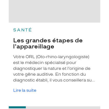
SANTÉ
Les grandes étapes de
l'appareillage
Votre ORL (Oto-rhino-laryngologiste)
est le médecin spécialisé pour
diagnostiquer la nature et l’origine de
votre gêne auditive. En fonction du
diagnostic établi, il vous conseillera sur
la meilleure façon de corriger cette
Lire la suite
gêne. Dans un grand nombre de cas, il
sera susceptible de vous orienter vers
le port d’un appareil auditif et vous
-