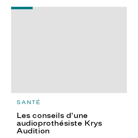
-
Les
conseils
d'une
audioprothésiste
Krys
Audition
SANTÉ
Les conseils d'une
audioprothésiste Krys
Audition