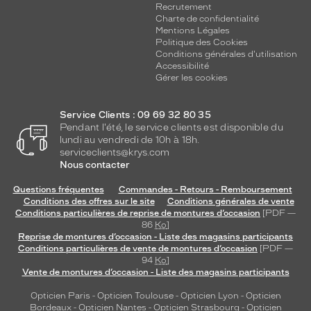
Recrutement
Charte de confidentialité
Mentions Légales
Politique des Cookies
Conditions générales d'utilisation
Accessibilité
Gérer les cookies
Service Clients : 09 69 32 80 35
Pendant l'été, le service clients est disponible du
lundi au vendredi de 10h à 18h.
serviceclients@krys.com
Nous contacter
Questions fréquentes
Commandes - Retours - Remboursement
Conditions des offres sur le site
Conditions générales de vente
Conditions particulières de reprise de montures d’occasion
[PDF —
86
Ko
]
Reprise de montures d’occasion - Liste des magasins participants
Conditions particulières de vente de montures d’occasion
[PDF —
94
Ko
]
Vente de montures d’occasion - Liste des magasins participants
Opticien Paris
-
Opticien Toulouse
-
Opticien Lyon
-
Opticien
Bordeaux
-
Opticien Nantes
-
Opticien Strasbourg
-
Opticien