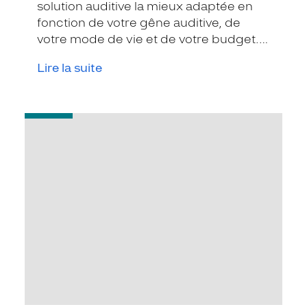
solution auditive la mieux adaptée en
fonction de votre gêne auditive, de
votre mode de vie et de votre budget.
Grâce aux avancées technologiques, il
Lire la suite
est maintenant possible d'avoir des
solutions miniaturisées, rechargeables,
connectées à la TV, ...
-
Sensibiliser
vos
proches
à
leurs
problèmes
auditifs