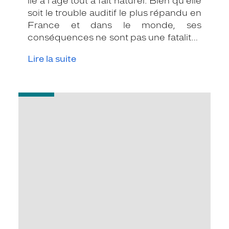
lié à l’âge tout à fait naturel. Bien qu'elle
soit le trouble auditif le plus répandu en
France et dans le monde, ses
conséquences ne sont pas une fatalité :
de nombreuses solutions existent
Lire la suite
aujourd'hui pour la détecter à temps et
la traiter.
-
Qu'est-
ce
que
l'hyperacousie
?