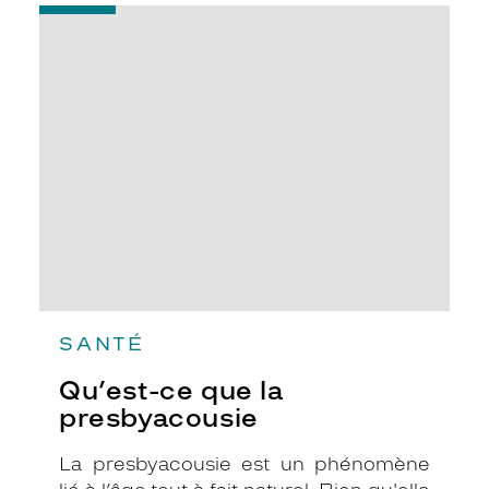
-
Qu’est-
ce
que
la
presbyacousie
SANTÉ
Qu’est-ce que la
presbyacousie
La presbyacousie est un phénomène