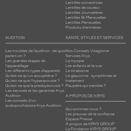
Lentilles correctrices
Lentilles de couleur
Lentilles Journalières
Lentilles Bi Mensuelles
Lentilles Mensuelles
Produits d'entretien
AUDITION
SANTÉ, STYLES ET SERVICES
Les troubles de l’audition : de quoi
Nos Conseils Visagisme
parle-t-on ?
Services Krys
Les grandes étapes de
La myopie
l'appareillage
Les enfants et la vue
Les différents types d’appareils
Le strabisme
Qu’est-ce qu'un acouphène ?
Le glaucome : symptômes et
Qu'est-ce que l'hyperacousie ?
traitement
Qu’est-ce que la presbyacousie ?
Paupière qui tremble ?
Les services et les garanties Krys
Audition
A PROPOS DE KRYS
Les conseils d'un
audioprothésiste Krys Audition
Qui sommes-nous ?
Les preuves de la confiance
Espace Presse
A propos de KRYS GROUP
La Fondation KRYS GROUP