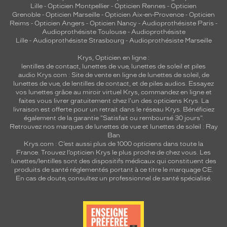
Lille
-
Opticien Montpellier
-
Opticien Rennes
-
Opticien
Grenoble
-
Opticien Marseille
-
Opticien Aix-en-Provence
-
Opticien
Reims
-
Opticien Angers
-
Opticien Nancy
-
Audioprothésiste Paris
-
Audioprothésiste Toulouse
-
Audioprothésiste
Lille
-
Audioprothésiste Strasbourg
-
Audioprothésiste Marseille
Krys, Opticien en ligne :
lentilles de contact
,
lunettes de vue
,
lunettes de soleil
et
piles
audio
Krys.com : Site de vente en ligne de lunettes de soleil, de
lunettes de vue, de
lentilles de contact
, et de piles audios. Essayez
vos lunettes grâce au miroir virtuel Krys, commandez en ligne et
faites vous livrer gratuitement chez l'un des opticiens Krys. La
livraison est offerte pour un retrait dans le réseau Krys. Bénéficiez
également de la garantie "Satisfait ou remboursé 30 jours".
Retrouvez nos marques de lunettes de vue et
lunettes de soleil : Ray
Ban
Krys.com : C’est aussi plus de 1000 opticiens dans toute la
France.
Trouvez l’opticien Krys le plus proche de chez vous
. Les
lunettes/lentilles sont des dispositifs médicaux qui constituent des
produits de santé réglementés portant à ce titre le marquage CE.
En cas de doute, consultez un professionnel de santé spécialisé.