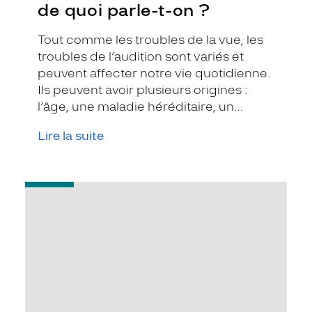
de quoi parle-t-on ?
Tout comme les troubles de la vue, les
troubles de l’audition sont variés et
peuvent affecter notre vie quotidienne.
Ils peuvent avoir plusieurs origines :
l’âge, une maladie héréditaire, un
traumatisme…
Lire la suite
-
Les
grandes
étapes
de
l'appareillage