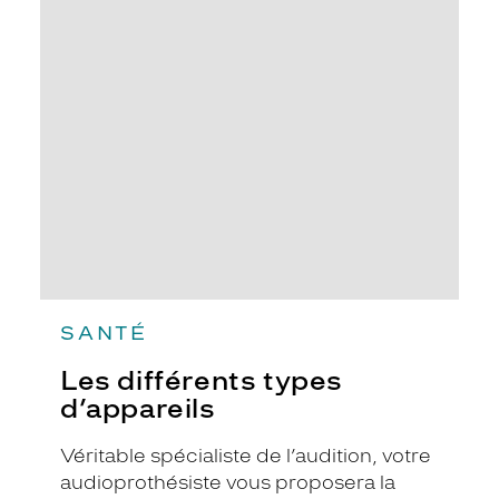
délivrera pour cela une ordonnance à
Les
remettre à l’audioprothésiste de votre
différents
choix.
types
d’appareils
SANTÉ
Les différents types
d’appareils
Véritable spécialiste de l’audition, votre
audioprothésiste vous proposera la