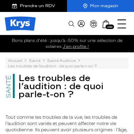
m
J
Ouvrir
ER AU
Prendre un RDV
Mon magasin
TENU
y
e
le
CIPAL
K
r
menu
Opticien
r
e
Mon
Afficher
Krys
y
-
vide
panier
la
-
s
c
recherche
La
o
Bons plans d'été : jusqu’à -50% sur une sélection de
confiance
m
solaires
J'en profite !
vous
m
va
a
P
Accueil
Santé
Santé Auditive
n
si
su
Les troubles de l’audition : de quoi parle-t-on ?
d
bien
:
e
Les troubles de
SANTÉ
l’audition : de quoi
parle-t-on ?
Tout comme les troubles de la vue, les troubles de
l’audition sont variés et peuvent affecter notre vie
quotidienne. Ils peuvent avoir plusieurs origines : l’âge,