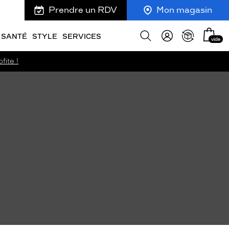
Prendre un RDV
Mon magasin
Mon
Afficher
SANTÉ
STYLE
SERVICES
vide
panie
la
recherche
fite !