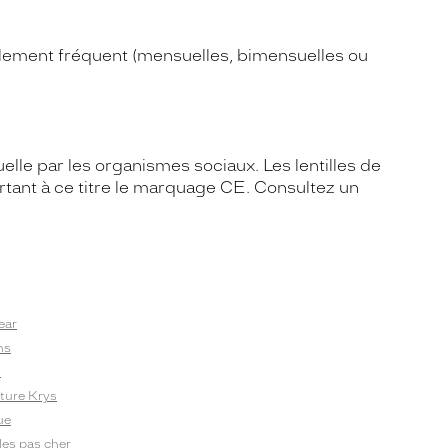
vellement fréquent (mensuelles, bimensuelles ou
lle par les organismes sociaux. Les lentilles de
rtant à ce titre le marquage CE. Consultez un
ear
ns
i
ature Krys
ue
lles pas cher