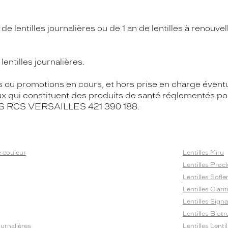
e lentilles journalières ou de 1 an de lentilles à renou
entilles journalières.
s ou promotions en cours, et hors prise en charge éventue
ux qui constituent des produits de santé réglementés po
 KGS RCS VERSAILLES 421 390 188.
e couleur
Lentilles Miru
Lentilles Procl
Lentilles Sofle
Lentilles Clarit
Lentilles Sign
Lentilles Biotr
ournalières
Lentilles Lenti