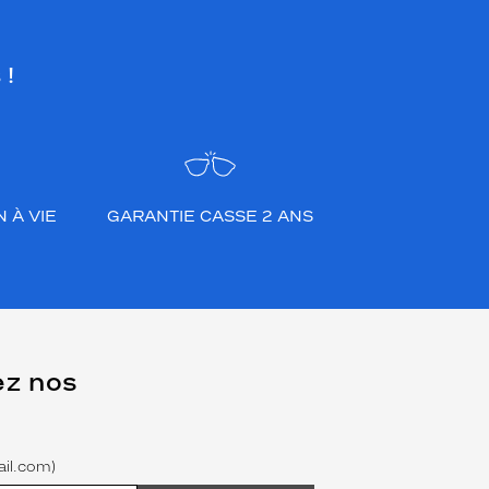
 !
 À VIE
GARANTIE CASSE 2 ANS
ez nos
il.com)