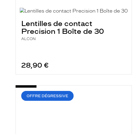
i
l
t
r
Lentilles de contact
e
l
Precision 1 Boîte de 30
a
n
ALCON
c
e
a
u
t
28,90 €
o
m
a
t
i
q
OFFRE DÉGRESSIVE
u
e
m
e
n
t
l