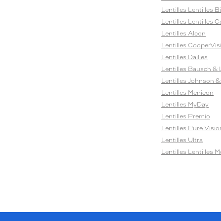
Lentilles Lentilles 
Lentilles Lentilles C
Lentilles Alcon
Lentilles CooperVis
Lentilles Dailies
Lentilles Bausch &
Lentilles Johnson 
Lentilles Menicon
Lentilles MyDay
Lentilles Premio
Lentilles Pure Visio
Lentilles Ultra
Lentilles Lentilles 