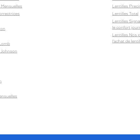
Bi Mensuelles
Lentilles Preci
orrectrices
Lentilles Total
Lentilles Sign
le confort jou
ion
Lentilles Nos 
l’achat de lent
 Lomb
& Johnson
n
Mensuelles