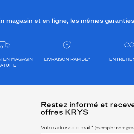
n magasin et en ligne, les mêmes garanties
N EN MAGASIN
LIVRAISON RAPIDE*
ENTRETIEN
ATUITE
(Ce
Restez informé et recev
champ
offres KRYS
est
Name
obligatoire)
Votre adresse e-mail
*
(exemple : nom@ma