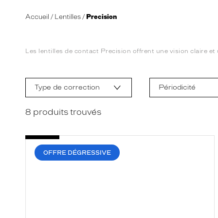
Accueil
Lentilles
Precision
Les lentilles de contact Precision offrent une vision claire 
L
a
m
Type de correction
Périodicité
o
d
i
8
produits trouvés
f
i
c
a
t
OFFRE DÉGRESSIVE
i
o
n
d
'
u
n
f