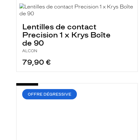
a
r
e
c
h
Lentilles de contact
e
r
Precision 1 x Krys Boîte
c
de 90
h
e
ALCON
e
t
79,90 €
r
e
c
h
a
r
OFFRE DÉGRESSIVE
g
e
l
a
p
a
g
e