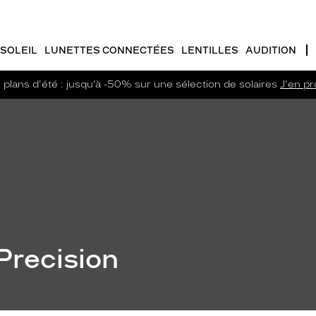
SOLEIL
LUNETTES CONNECTÉES
LENTILLES
AUDITION
plans d'été : jusqu’à -50% sur une sélection de solaires
J'en pro
Precision