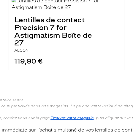
Lentilles de contact
Precision 7 for
Astigmatism Boîte de
27
ALCON
119,90 €
ntaire santé
à ceux pratiqués dans nos magasins. Le prix de vente indiqué de chaqu
in, rendez-vous sur la page
Trouver votre magasin
, puis cliquez sur le
 immédiate sur l’achat simultané de vos lentilles de con