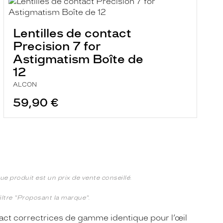
Lentilles de contact
Precision 7 for
Astigmatism Boîte de
12
ALCON
59,90 €
e produit est un prix de vente conseillé.
 filtre "Proposant la marque".
tact correctrices de gamme identique pour l’œil