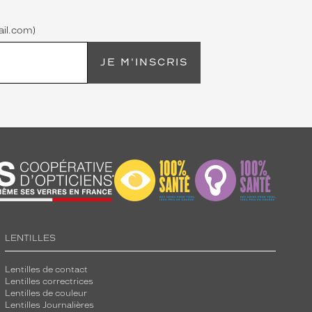
il.com)
JE M'INSCRIS
LENTILLES
Lentilles de contact
Lentilles correctrices
Lentilles de couleur
Lentilles Journalières