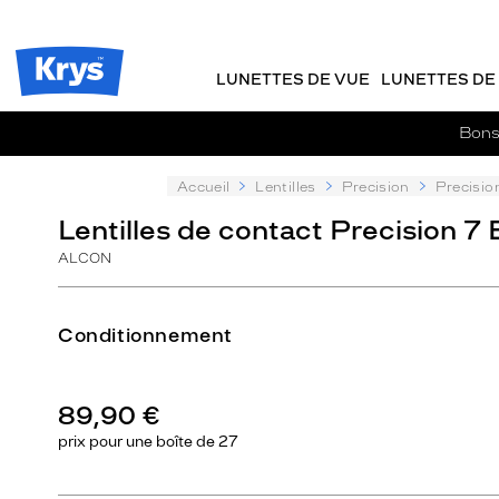
Description
m
J
ER AU
détaillée
TENU
y
e
CIPAL
Opticien
K
r
Krys
r
e
LUNETTES DE VUE
LUNETTES DE 
-
y
-
s
c
La
Bons 
o
confiance
m
vous
m
Accueil
Lentilles
Precision
Precisio
va
a
si
Lentilles de contact Precision 7 
n
bien
d
ALCON
e
Conditionnement
89,90 €
prix pour une
boîte de 27