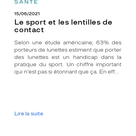
SANTÉ
15/06/2021
Le sport et les lentilles de
contact
Selon une étude américaine, 63% des
porteurs de lunettes estiment que porter
des lunettes est un handicap dans la
pratique du sport. Un chiffre important
qui n’est pas si étonnant que ça. En effet,
les lunettes associées au sport peuvent
être assez contraignantes.
Heureusement, il existe une solution de
substitution : les lentilles de contact.
Lire la suite