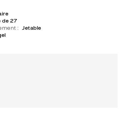
ire
e de 27
lement
Jetable
gel