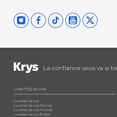
INSTAGRAM
FACEBOOK
TIKTOK
YOUTUBE
X
La confiance
vous va si b
LUNETTES DE VUE
Lunettes de vue
Lunettes de vue Femme
Lunettes de vue Homme
Lunettes de vue Enfant