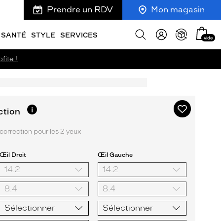
Prendre un RDV
Mon magasin
Mon
Afficher
SANTÉ
STYLE
SERVICES
vide
panie
la
recherche
fite !
Ajouter
Plus
ction
d’informations
à
sur
ma
orrection pour les 2 yeux
l’option
liste
d’envies
Œil Droit
Œil Gauche