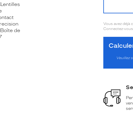
OOK_TITLE
ITTER_TITLE
Vous avez déjà
Connectez-vous 
Calcul
Veuillez s
Se
Pen
ven
ser